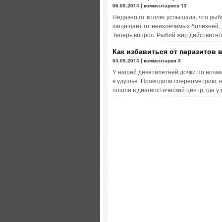
06.05.2014 | комментариев 13
Недавно от коллег услышала, что рыб
защищает от неизлечимых болезней, у
Теперь вопрос. Рыбий жир действите
Как избавиться от паразитов 
04.05.2014 | комментария 3
У нашей девятилетней дочки по ноча
в удушье. Проводили спереометрию, в
пошли в диагностический центр, где 