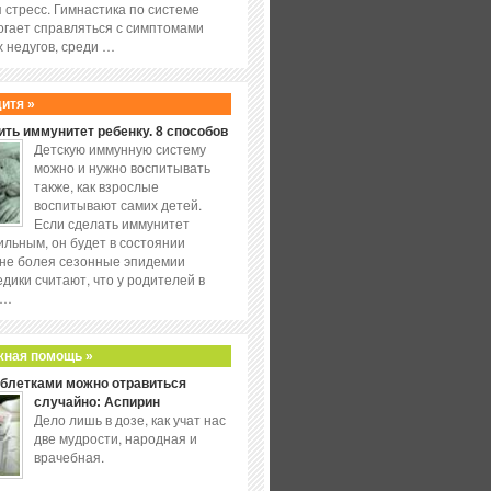
 стресс. Гимнастика по системе
огает справляться с симптомами
 недугов, среди …
дитя »
ить иммунитет ребенку. 8 способов
Детскую иммунную систему
можно и нужно воспитывать
также, как взрослые
воспитывают самих детей.
Если сделать иммунитет
ильным, он будет в состоянии
не болея сезонные эпидемии
едики считают, что у родителей в
 …
жная помощь »
аблетками можно отравиться
случайно: Аспирин
Дело лишь в дозе, как учат нас
две мудрости, народная и
врачебная.