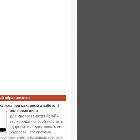
й образ жизни »
а йога при сахарном диабете: 7
полезных асан
Для многих занятия йогой –
это хороший способ укрепить
здоровье и поддерживать его в
бодрости. Это система
х упражнений, с помощью которых