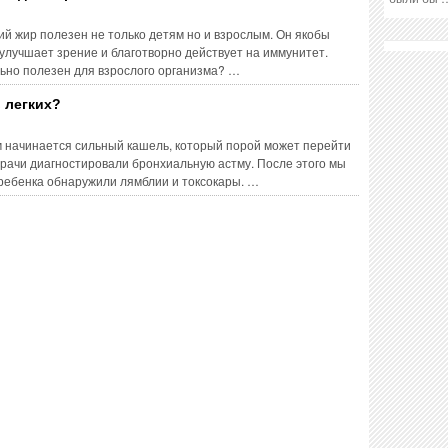
ий жир полезен не только детям но и взрослым. Он якобы
лучшает зрение и благотворно действует на иммунитет.
льно полезен для взрослого организма? …
в легких?
м начинается сильный кашель, который порой может перейти
рачи диагностировали бронхиальную астму. После этого мы
у ребенка обнаружили лямблии и токсокары. …