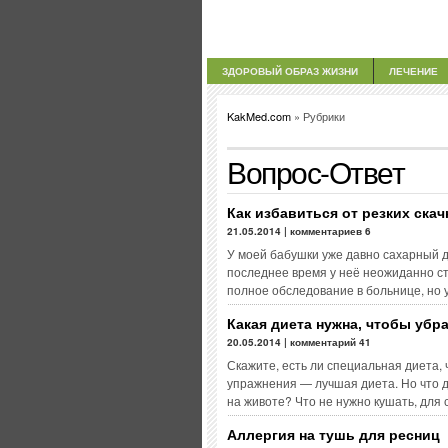
ЗДОРОВЫЙ ОБРАЗ ЖИЗНИ
ЛЕЧЕНИЕ
KakMed.com
» Рубрики
Вопрос-Ответ
Как избавиться от резких ска
21.05.2014 | комментариев 6
У моей бабушки уже давно сахарный ди
последнее время у неё неожиданно ст
полное обследование в больнице, но 
Какая диета нужна, чтобы убр
20.05.2014 | комментарий 41
Скажите, есть ли специальная диета,
упражнения — лучшая диета. Но что д
на животе? Что не нужно кушать, для
Аллергия на тушь для ресниц