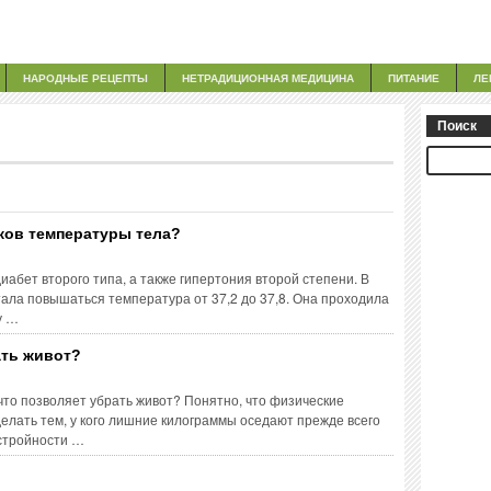
НАРОДНЫЕ РЕЦЕПТЫ
НЕТРАДИЦИОННАЯ МЕДИЦИНА
ПИТАНИЕ
ЛЕ
Поиск
чков температуры тела?
абет второго типа, а также гипертония второй степени. В
ала повышаться температура от 37,2 до 37,8. Она проходила
у …
ать живот?
 что позволяет убрать живот? Понятно, что физические
елать тем, у кого лишние килограммы оседают прежде всего
 стройности …