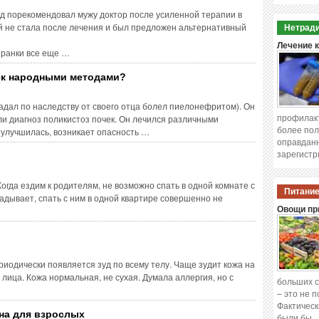
д порекомендовал мужу доктор после усиленной терапии в
ой не стала после лечения и был предложен альтернативный
Нетради
Лечение 
 ранки все еще …
ек народными методами?
радал по наследству от своего отца болел пиелонефритом). Он
профилакт
ли диагноз поликистоз почек. Он лечился различными
более пол
 улучшилась, возникает опасность …
оправданн
зарегистр
огда ездим к родителям, не возможно спать в одной комнате с
Питание
ладывает, спать с ним в одной квартире совершенно не
Овощи при
?
риодически появляется зуд по всему телу. Чаще зудит кожа на
 лица. Кожа нормальная, не сухая. Думала аллергия, но с
больших с
– это не 
Фактическ
на для взрослых
были бы 