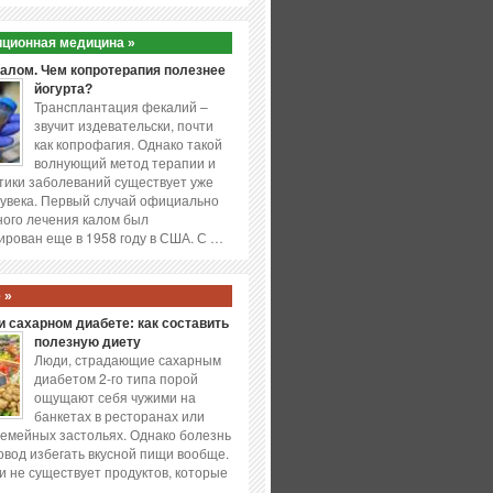
ционная медицина »
калом. Чем копротерапия полезнее
йогурта?
Трансплантация фекалий –
звучит издевательски, почти
как копрофагия. Однако такой
волнующий метод терапии и
ики заболеваний существует уже
увека. Первый случай официально
ого лечения калом был
ирован еще в 1958 году в США. С …
 »
 сахарном диабете: как составить
полезную диету
Люди, страдающие сахарным
диабетом 2-го типа порой
ощущают себя чужими на
банкетах в ресторанах или
емейных застольях. Однако болезнь
повод избегать вкусной пищи вообще.
и не существует продуктов, которые
…