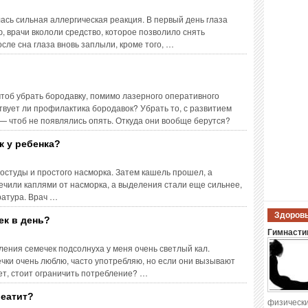
ась сильная аллергическая реакция. В первый день глаза
, врачи вкололи средство, которое позволило снять
осле сна глаза вновь заплыли, кроме того, …
тоб убрать бородавку, помимо лазерного оперативного
вует ли профилактика бородавок? Убрать то, с развитием
— чтоб не появлялись опять. Откуда они вообще берутся?
к у ребенка?
ростуды и простого насморка. Затем кашель прошел, а
ечили каплями от насморка, а выделения стали еще сильнее,
ратура. Врач …
Здоровы
ек в день?
Гимнастик
ления семечек подсолнуха у меня очень светлый кал.
чки очень люблю, часто употребляю, но если они вызывают
жет, стоит ограничить потребление? …
реатит?
физически