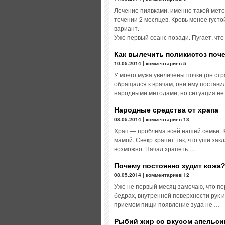
Лечение пиявками, именно такой мето
течении 2 месяцев. Кровь менее густ
вариант.
Уже первый сеанс позади. Пугает, что
Как вылечить поликистоз поч
10.05.2014 | комментариев 5
У моего мужа увеличены почки (он ст
обращался к врачам, они ему постави
народными методами, но ситуация не
Народные средства от храпа
08.05.2014 | комментариев 13
Храп — проблема всей нашей семьи. К
мамой. Свекр храпит так, что уши зак
возможно. Начал храпеть …
Почему постоянно зудит кожа
08.05.2014 | комментариев 12
Уже не первый месяц замечаю, что пе
бедрах, внутренней поверхности рук и
приемом пищи появление зуда не …
Рыбий жир со вкусом апельси