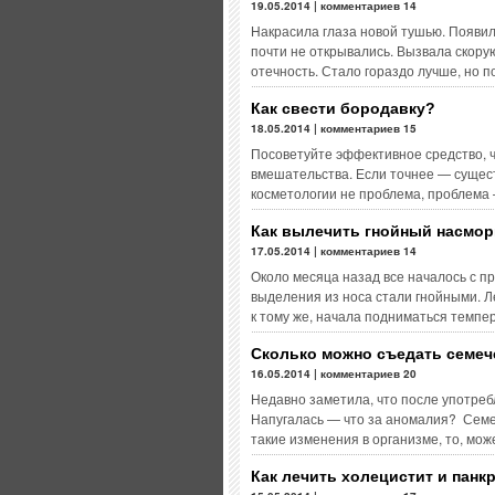
19.05.2014 | комментариев 14
Накрасила глаза новой тушью. Появил
почти не открывались. Вызвала скорую
отечность. Стало гораздо лучше, но п
Как свести бородавку?
18.05.2014 | комментариев 15
Посоветуйте эффективное средство, ч
вмешательства. Если точнее — сущест
косметологии не проблема, проблема 
Как вылечить гнойный насмор
17.05.2014 | комментариев 14
Около месяца назад все началось с п
выделения из носа стали гнойными. Л
к тому же, начала подниматься темпе
Сколько можно съедать семеч
16.05.2014 | комментариев 20
Недавно заметила, что после употреб
Напугалась — что за аномалия? Семе
такие изменения в организме, то, мо
Как лечить холецистит и панк