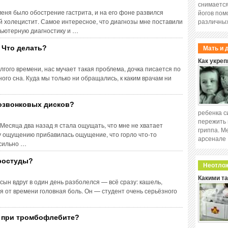
снимается
меня было обострение гастрита, и на его фоне развился
йогов пом
й холецистит. Самое интересное, что диагнозы мне поставили
различных
пьютерную диагностику и …
. Что делать?
Мать и 
Как укреп
лгого времени, нас мучает такая проблема, дочка писается по
ного сна. Куда мы только ни обращались, к каким врачам ни
озвонковых дисков?
ребенка с
пережить 
 Месяца два назад я стала ощущать, что мне не хватает
гриппа. М
му ощущению прибавилась ощущение, что горло что-то
арсенале
сильно …
ростуды?
Неотло
Какими т
сын вдруг в один день разболелся — всё сразу: кашель,
мя от времени головная боль. Он — студент очень серьёзного
и при тромбофлебите?