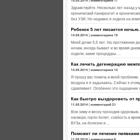
15.05.2014 | комментариев 17
Здравствуйте. Несколько лет назад у 
хронический панкреатит и хронически
без УЗИ. Но недавно я ходила на ком
Ребенок 5 лет писается ночью
14.05.2014 | комментариев 15
Моей дочке 5,5 лет. На протяжении до
ночам, иногда бывает и во время днев
ходили, какие процедуры …
Как лечить дегенерацию межп
13.05.2014 | комментариев 12
Я прошу вас помочь в моей проблеме.
воздуха и я задыхаюсь. Сейчас к это
сдавливает. Особенно это ощущение 
Как быстро выздороветь от п
11.05.2014 | комментарий 21
Всю зиму и весну проходив здоровым, 
насморк, горло болит, слабость и вре
ВУЗа, на болезни и …
Поможет ли лечение пиявкам
11.05.2014 | комментариев 6