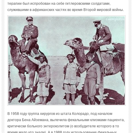
терапии был испробован на себе гитлеровскими солдатами,
служившими в африканских частях во время Второй мировой войны.
В 1958 году группа хирургов из штата Колорадо, под началом
доктора Бена Айземана, вылечила фекальными клизмами пациента,
критически больного энтероколитом (о возбудителе которого в то
время мало что знали). А в 1988 году использование фекальных