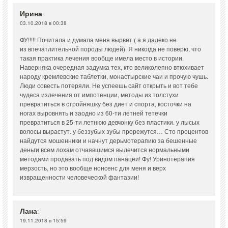
Ирина
:
03.10.2018 в 00:38
ФУ!!!!! Почитала и думала меня вырвет ( а я далеко не
из впечатлительной породы людей). Я никогда не поверю, что
такая практика лечения вообще имела место в истории.
Наверняка очередная задумка тех, кто великолепно втюхивает
народу кремлевские таблетки, монастырские чаи и прочую чушь.
Люди совесть потеряли. Не успеешь сайт открыть и вот тебе
чудеса излечения от импотенции, методы из толстухи
превратиться в стройняшку без диет и спорта, косточки на
ногах выровнять и заодно из 60-ти летней тетечки
превратиться в 25-ти летнюю девчонку без пластики. у лысых
волосы вырастут. у беззубых зубы прорежутся… Сто процентов
найдутся мошенники и начнут дерьмотерапию за бешенные
деньги всем лохам отчаявшимся вылечится нормальными
методами продавать под видом панацеи! Фу! Уринотерапия
мерзость, но это вообще нонсенс для меня и верх
извращенности человеческой фантазии!
Лана
:
19.11.2018 в 15:59