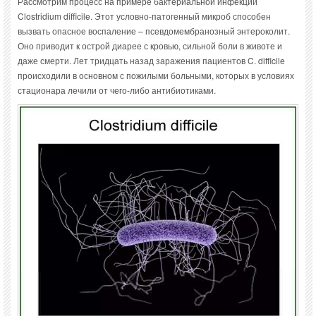
Рассмотрим процесс на примере бактериальной инфекции
Clostridium difficile. Этот условно-патогенный микроб способен
вызвать опасное воспаление – псевдомембранозный энтероколит.
Оно приводит к острой диарее с кровью, сильной боли в животе и
даже смерти. Лет тридцать назад заражения пациентов C. difficile
происходили в основном с пожилыми больными, которых в условиях
стационара лечили от чего-либо антибиотиками.