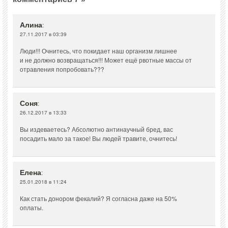
Алина
:
27.11.2017 в 03:39
Люди!!! Очнитесь, что покидает наш организм лишнее
и не должно возвращаться!!! Может ещё рвотные массы от
отравления попробовать???
Соня
:
26.12.2017 в 13:33
Вы издеваетесь? Абсолютно антинаучный бред, вас
посадить мало за такое! Вы людей травите, очнитесь!
Елена
:
25.01.2018 в 11:24
Как стать донором фекалий? Я согласна даже на 50%
оплаты.