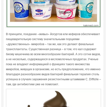
В принципе, поедание «живых» йогуртов или кефиров обеспечивает
пищеварительную систему значительными порциями
«дружественных» микробов – так же, как это делают фекальные
трансплантаты. Существенная разница – в том, что кал содержит
биому кишечника во всем многообразии бактерий. А это сотни видов,
а не несколько, содержащихся в кисломолочных продуктах. Ученые
пока не владеют информацией о функциях такого множества
микробов, живущих в организме, но есть предположение, что именно
благодаря разнообразию видов бактерий фекальная терапия столь
успешна в случаях заражения резистентными штаммами С. Difficile –
там, где антибиотики уже не помогают.