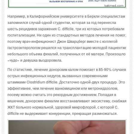
Например, в Калифорнийском университете в Беркли специалистам
запомнился случай одной студентки, которая за год перенесла
шесть рецидивов заражения C. difficile, три из которых потребовали
госпитализации. Ни один из стандартных методов лечения не помог,
поэтому врач-инфекционист Джон Шварцберг вместе с коллегой
гастроэнтерологом решился на трансплантацию молодой пациентке
небольшого объема фекалий, полученных от её матери. Произошло
«чудо» и девушка выздоровела.
По статистике, лечение донорским калом помогает в 85-90% случаев
острых инфекционных недугов, вызванных современными
штаммами Clostridium difficile. Достаточно одной-двух процедур. Это
эффективнее, чем лечение ванкомицином или метронидазолом,
посему можно считать это рекордным достижением. Попадая в
кишечник, донорские фекалии восстанавливают экосистему, снабжая
ЖКТ больного нормальной, здоровой микрофлорой, с которой C.
difficile не выдерживает конкуренции, прекращая размножаться.