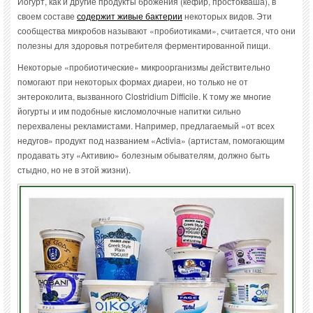
Йогурт, как и другие продукты брожения (кефир, простокваша), в
своем составе
содержит живые бактерии
некоторых видов. Эти
сообщества микробов называют «пробиотиками», считается, что они
полезны для здоровья потребителя ферментированной пищи.
Некоторые «пробиотические» микроорганизмы действительно
помогают при некоторых формах диареи, но только не от
энтероколита, вызванного Clostridium Difficile. К тому же многие
йогурты и им подобные кисломолочные напитки сильно
перехвалены рекламистами. Например, предлагаемый «от всех
недугов» продукт под названием «Activia» (артистам, помогающим
продавать эту «Активию» болезным обывателям, должно быть
стыдно, но не в этой жизни).