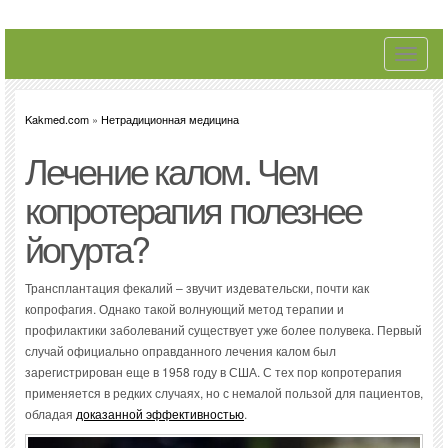
Toggle
navigati
Kakmed.com
»
Нетрадиционная медицина
Лечение калом. Чем
копротерапия полезнее
йогурта?
Трансплантация фекалий – звучит издевательски, почти как
копрофагия. Однако такой волнующий метод терапии и
профилактики заболеваний существует уже более полувека. Первый
случай официально оправданного лечения калом был
зарегистрирован еще в 1958 году в США. С тех пор копротерапия
применяется в редких случаях, но с немалой пользой для пациентов,
обладая
доказанной эффективностью
.