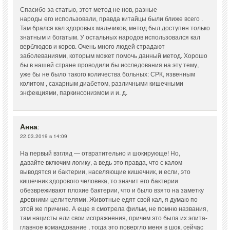
Спасибо за статью, этот метод не нов, разные
народы его использовали, правда китайцы были ближе всего .
Там брался кал здоровых мальчиков, метод был доступен только
знатным и богатым. У остальных народов использовался кал
верблюдов и коров. Очень много людей страдают
заболеваниями, которым может помочь данный метод. Хорошо
бы в нашей стране проводили бы исследования на эту тему,
уже бы не было такого количества больных: СРК, язвенным
колитом , сахарным диабетом, различными кишечными
энфекциями, паркинсонизмом и и. д.
Анна
:
22.03.2019 в 14:09
На первый взгляд — отвратительно и шокирующе! Но,
давайте включим логику, а ведь это правда, что с калом
выводятся и бактерии, населяющие кишечник, и если, это
кишечник здорового человека, то значит его бактерии
обезвреживают плохие бактерии, что и было взято на заметку
древними целителями. Животные едят свой кал, я думаю по
этой же причине. А еще я смотрела фильм, не помню названия,
там нацисты ели свои испражнения, причем это была их элита-
главное командование , тогда это повергло меня в шок, сейчас