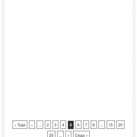
« Туда
«
...
2
3
4
5
6
7
8
...
15
20
25
...
»
Сюда »