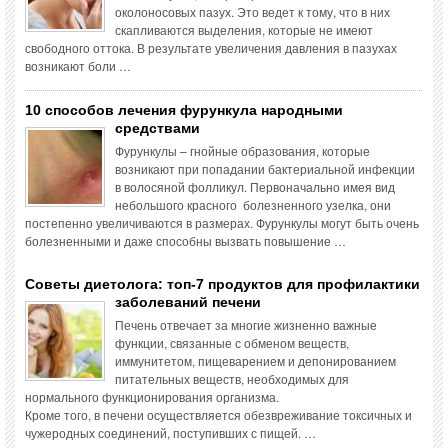
околоносовых пазух. Это ведет к тому, что в них
скапливаются выделения, которые не имеют
свободного оттока. В результате увеличения давления в пазухах
возникают боли …
10 способов лечения фурункула народными
средствами
Фурункулы – гнойные образования, которые
возникают при попадании бактериальной инфекции
в волосяной фолликул. Первоначально имея вид
небольшого красного болезненного узелка, они
постепенно увеличиваются в размерах. Фурункулы могут быть очень
болезненными и даже способны вызвать повышение …
Советы диетолога: топ-7 продуктов для профилактики
заболеваний печени
Печень отвечает за многие жизненно важные
функции, связанные с обменом веществ,
иммунитетом, пищеварением и депонированием
питательных веществ, необходимых для
нормального функционирования организма.
Кроме того, в печени осуществляется обезвреживание токсичных и
чужеродных соединений, поступивших с пищей. …