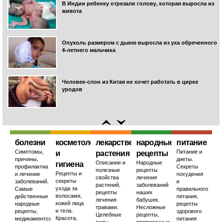
В Индии ребенку отрезали голову, которая выросла из
живота
Опухоль размером с дыню выросла из уха обреченного
4-летнего мальчика
Человек-слон из Китая не хочет работать в цирке
уродов
болезни
косметология
лекарственные
народные
питание
Симптомы,
и
растения
рецепты
Питание и
причины,
диеты.
гигиена
Описание и
Народные
профилактиа
Секреты
полезные
рецепты
Рецепты и
и лечение
похудения
свойства
лечения
секреты
заболеваний.
и
растений,
заболеваний
ухода за
Самые
правильного
рецепты
наших
волосами,
действенные
питания,
лечения
бабушек.
кожей лица
народные
рецепты
травами.
Несложные
и тела.
рецепты,
здорового
Целебные
рецепты,
Красота,
медикаментозное
питания
силы
проверенные