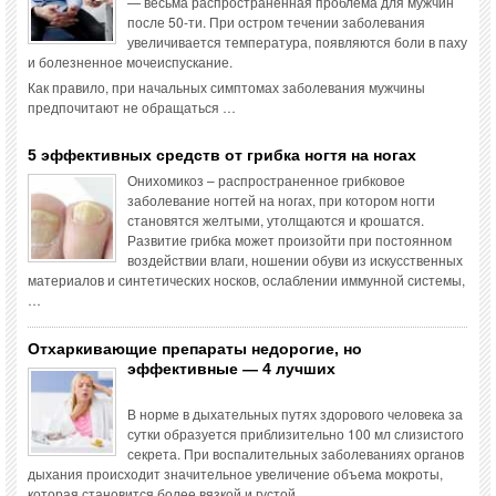
— весьма распространенная проблема для мужчин
после 50-ти. При остром течении заболевания
увеличивается температура, появляются боли в паху
и болезненное мочеиспускание.
Как правило, при начальных симптомах заболевания мужчины
предпочитают не обращаться …
5 эффективных средств от грибка ногтя на ногах
Онихомикоз – распространенное грибковое
заболевание ногтей на ногах, при котором ногти
становятся желтыми, утолщаются и крошатся.
Развитие грибка может произойти при постоянном
воздействии влаги, ношении обуви из искусственных
материалов и синтетических носков, ослаблении иммунной системы,
…
Отхаркивающие препараты недорогие, но
эффективные — 4 лучших
В норме в дыхательных путях здорового человека за
сутки образуется приблизительно 100 мл слизистого
секрета. При воспалительных заболеваниях органов
дыхания происходит значительное увеличение объема мокроты,
которая становится более вязкой и густой.