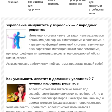
без ущерба
лечение.
для
природы
временем
для
красоты и
здоровья
стройности
тела
Укрепление иммунитета у взрослых — 7 народных
рецептов
Иммунная система является защитным механизмом
организма для борьбы с инфекциями и болезнями. К
нарушению функций иммунной системы, увеличивая
риск заражения инфекционными заболеваниями,
приводят дефицит питательных веществ, малоподвижный образ
жизни, стресс.
Активизировать работу иммунной системы, представляющей собой
…
Как уменьшить аппетит в домашних условиях? 7
лучших народных рецептов
Аппетит может появляться не только под
воздействием физиологических потребностей, но и
психологических факторов. Зачастую внешний вид и
аромат готового блюда вызывают непроизвольное
желание поесть. Кроме того, аппетит может повышаться в
результате перепадов настроения, депрессии, стресса, …