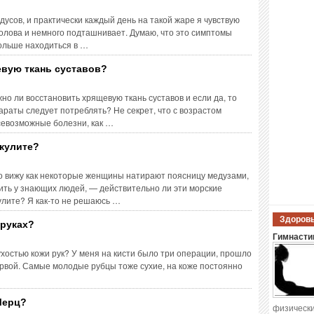
усов, и практически каждый день на такой жаре я чувствую
голова и немного подташнивает. Думаю, что это симптомы
ольше находиться в …
вую ткань суставов?
но ли восстановить хрящевую ткань суставов и если да, то
араты следует потреблять? Не секрет, что с возрастом
севозможные болезни, как …
кулите?
но вижу как некоторые женщины натирают поясницу медузами,
ить у знающих людей, — действительно ли эти морские
улите? Я как-то не решаюсь …
Здоровы
 руках?
Гимнастик
ухостью кожи рук? У меня на кисти было три операции, прошло
ервой. Самые молодые рубцы тоже сухие, на коже постоянно
Мерц?
физически