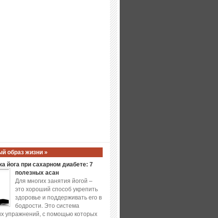
й образ жизни »
а йога при сахарном диабете: 7
полезных асан
Для многих занятия йогой –
это хороший способ укрепить
здоровье и поддерживать его в
бодрости. Это система
х упражнений, с помощью которых