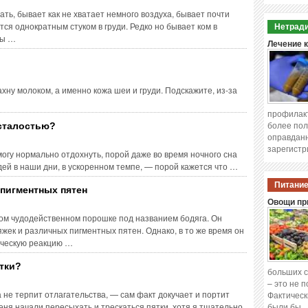
ть, бывает как не хватает немного воздуха, бывает почти
ся однократным стуком в груди. Редко но бывает ком в
Нетради
ны …
Лечение 
ахну молоком, а именно кожа шеи и груди. Подскажите, из-за
профилакт
более пол
усталостью?
оправданн
зарегистр
могу нормально отдохнуть, порой даже во время ночного сна
дей в наши дни, в ускоренном темпе, — порой кажется что …
Питание
 пигментных пятен
Овощи при
ком чудодейственном порошке под названием бодяга. Он
жек и различных пигментных пятен. Однако, в то же время он
ическую реакцию …
тки?
больших с
– это не 
 не терпит отлагательства, — сам факт докучает и портит
Фактическ
меня начали пересыхать и трескаться пятки, хотя я тщательно
были бы 