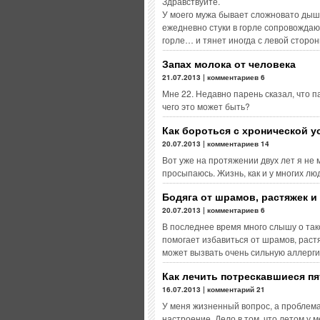
Здравствуйте.
У моего мужа бывает сложновато дыша
ежедневно стуки в горле сопровождают
горле… и тянет иногда с левой сторо
Запах молока от человека
21.07.2013 | комментариев 6
Мне 22. Недавно парень сказал, что п
чего это может быть?
Как бороться с хронической 
20.07.2013 | комментариев 14
Вот уже на протяжении двух лет я не 
просыпаюсь. Жизнь, как и у многих лю
Бодяга от шрамов, растяжек и
20.07.2013 | комментариев 6
В последнее время много слышу о та
помогает избавиться от шрамов, растя
может вызвать очень сильную аллерг
Как лечить потрескавшиеся пя
16.07.2013 | комментарий 21
У меня жизненный вопрос, а проблема
настроение. Дело в том, что летом у 