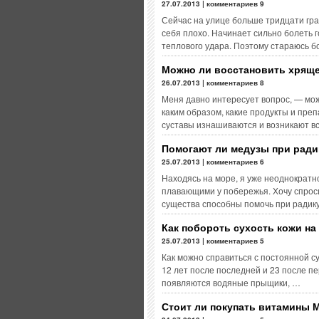
27.07.2013 | комментариев 9
Сейчас на улице больше тридцати град
себя плохо. Начинает сильно болеть 
теплового удара. Поэтому стараюсь б
Можно ли восстановить хряще
26.07.2013 | комментариев 8
Меня давно интересует вопрос, — мож
каким образом, какие продукты и преп
суставы изнашиваются и возникают в
Помогают ли медузы при ради
25.07.2013 | комментариев 6
Находясь на море, я уже неоднократ
плавающими у побережья. Хочу спрос
существа способны помочь при радик
Как побороть сухость кожи на
25.07.2013 | комментариев 5
Как можно справиться с постоянной с
12 лет после последней и 23 после п
появляются водяные прыщики, …
Стоит ли покупать витамины 