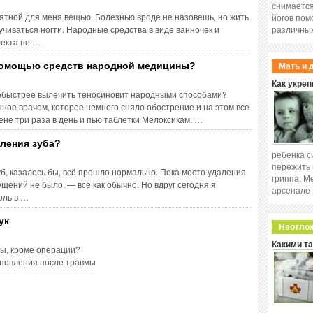
снимается
иятной для меня вещью. Болезнью вроде не назовешь, но жить
йогов пом
учиваться ногти. Народные средства в виде ванночек и
различных
фекта не …
 помощью средств народной медицины?
Мать и 
Как укреп
побыстрее вылечить теносиновит народными способами?
ное врачом, которое немного сняло обострение и на этом все
не три раза в день и пью таблетки Мелоксикам. …
аления зуба?
ребенка с
пережить 
уб, казалось бы, всё прошло нормально. Пока место удаления
гриппа. М
щений не было, — всё как обычно. Но вдруг сегодня я
арсенале
оль в …
ук
Неотло
Какими т
ры, кроме операции?
новления после травмы