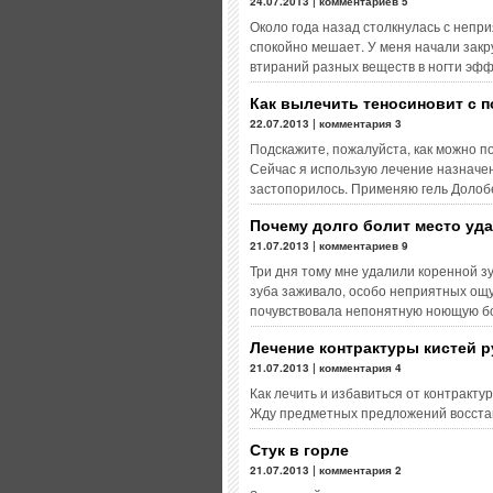
24.07.2013 | комментариев 5
Около года назад столкнулась с непр
спокойно мешает. У меня начали закр
втираний разных веществ в ногти эф
Как вылечить теносиновит с
22.07.2013 | комментария 3
Подскажите, пожалуйста, как можно 
Сейчас я использую лечение назначен
застопорилось. Применяю гель Долобе
Почему долго болит место уд
21.07.2013 | комментариев 9
Три дня тому мне удалили коренной з
зуба заживало, особо неприятных ощу
почувствовала непонятную ноющую б
Лечение контрактуры кистей р
21.07.2013 | комментария 4
Как лечить и избавиться от контракту
Жду предметных предложений восста
Стук в горле
21.07.2013 | комментария 2