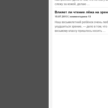
слежу за кожей, делаю …
Влияет ли чтение лёжа на зре
15.07.2013 | комментариев 13
Наш восьмилетний ребёнок очень люби
ухудшиться зрение, — дело в том, что
восьмому классу пришлось носить …