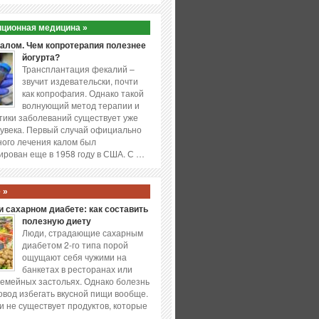
ционная медицина »
калом. Чем копротерапия полезнее
йогурта?
Трансплантация фекалий –
звучит издевательски, почти
как копрофагия. Однако такой
волнующий метод терапии и
ики заболеваний существует уже
увека. Первый случай официально
ого лечения калом был
ирован еще в 1958 году в США. С …
 »
 сахарном диабете: как составить
полезную диету
Люди, страдающие сахарным
диабетом 2-го типа порой
ощущают себя чужими на
банкетах в ресторанах или
емейных застольях. Однако болезнь
повод избегать вкусной пищи вообще.
и не существует продуктов, которые
…