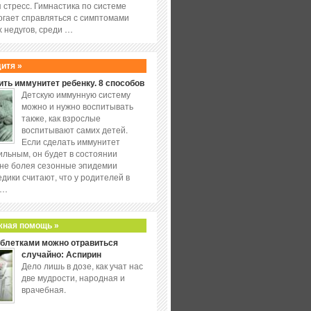
 стресс. Гимнастика по системе
огает справляться с симптомами
 недугов, среди …
дитя »
ить иммунитет ребенку. 8 способов
Детскую иммунную систему
можно и нужно воспитывать
также, как взрослые
воспитывают самих детей.
Если сделать иммунитет
ильным, он будет в состоянии
не болея сезонные эпидемии
едики считают, что у родителей в
 …
жная помощь »
аблетками можно отравиться
случайно: Аспирин
Дело лишь в дозе, как учат нас
две мудрости, народная и
врачебная.