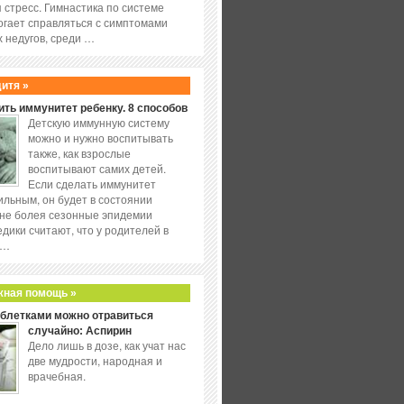
 стресс. Гимнастика по системе
огает справляться с симптомами
 недугов, среди …
дитя »
ить иммунитет ребенку. 8 способов
Детскую иммунную систему
можно и нужно воспитывать
также, как взрослые
воспитывают самих детей.
Если сделать иммунитет
ильным, он будет в состоянии
не болея сезонные эпидемии
едики считают, что у родителей в
 …
жная помощь »
аблетками можно отравиться
случайно: Аспирин
Дело лишь в дозе, как учат нас
две мудрости, народная и
врачебная.