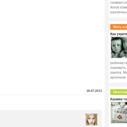
снимается
йогов пом
различных
Мать и 
Как укреп
ребенка с
пережить 
гриппа. М
арсенале
28.07.2013
Неотло
Какими т