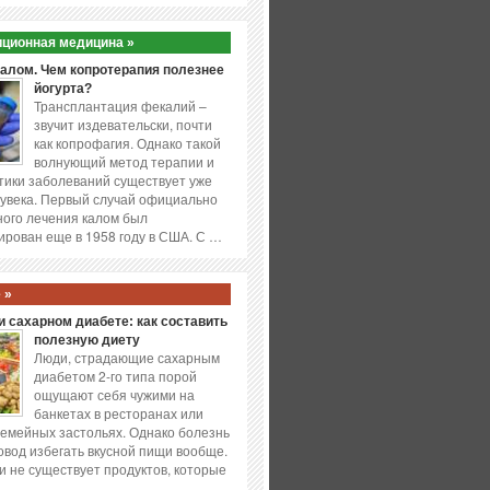
ционная медицина »
калом. Чем копротерапия полезнее
йогурта?
Трансплантация фекалий –
звучит издевательски, почти
как копрофагия. Однако такой
волнующий метод терапии и
ики заболеваний существует уже
увека. Первый случай официально
ого лечения калом был
ирован еще в 1958 году в США. С …
 »
 сахарном диабете: как составить
полезную диету
Люди, страдающие сахарным
диабетом 2-го типа порой
ощущают себя чужими на
банкетах в ресторанах или
емейных застольях. Однако болезнь
повод избегать вкусной пищи вообще.
и не существует продуктов, которые
…