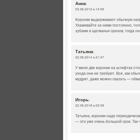
Анна
:
03.08.2013 в 14:59
Коронки выдерживают обычную нагр
Ухаживайте за ними постоянно, то
зубами и щелканья орехов, тогда он
Татьяна
:
22.06.2014 в 21:47
У меня две коронки на штифтах сто
ухода они не требуют. Все, как обы
мудрит, даже можно сказать — обм
Игорь
:
22.06.2018 в 02:09
Татьяна, коронки надо периодическ
— это уже очень большой срок. Так 