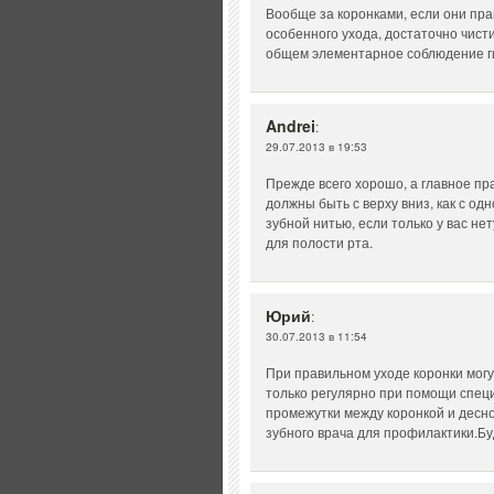
Вообще за коронками, если они пра
особенного ухода, достаточно чисти
общем элементарное соблюдение ги
Andrei
:
29.07.2013 в 19:53
Прежде всего хорошо, а главное пр
должны быть с верху вниз, как с одн
зубной нитью, если только у вас не
для полости рта.
Юрий
:
30.07.2013 в 11:54
При правильном уходе коронки могу
только регулярно при помощи спец
промежутки между коронкой и десно
зубного врача для профилактики.Бу