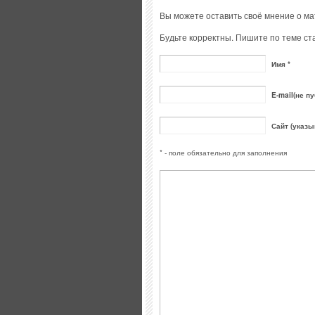
Вы можете оставить своё мнение о м
Будьте корректны. Пишите по теме ста
Имя *
E-mail(не пу
Сайт (указы
* - поле обязательно для заполнения