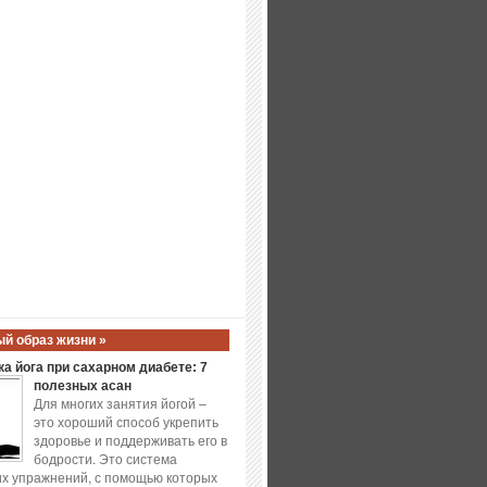
й образ жизни »
а йога при сахарном диабете: 7
полезных асан
Для многих занятия йогой –
это хороший способ укрепить
здоровье и поддерживать его в
бодрости. Это система
х упражнений, с помощью которых