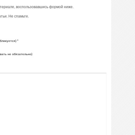
атериале, воспользовавшись формой ниже.
тьи. Не спамьте.
бликуется) *
вать не обязательно)