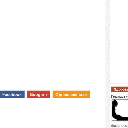
Здоровы
Facebook
Google +
Одноклассники
Гимнастик
физически