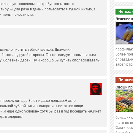
вильно установлены, не требуется какого-то
ть зубы два раза в день и пользоваться зубной нитью, в
Нетради
гиены полости рта.
Лечение 
профилакт
авильно чистить зубной щеткой. Движения
более пол
ой, так и с другой стороны. Так же, следует пользоваться
оправданн
ту, болезней десен. Ну и хорошо бы купить ополаскиватель,
зарегистр
Питание
Овощи при
т прослужить до 8 лет и даже дольше.Нужно
иальной зубной нити вычищать от остатков пищи
й.И еще одно условие- хотя бы раз в год посещать кабинет
дьте здоровы!
больших с
– это не 
Фактическ
были бы 