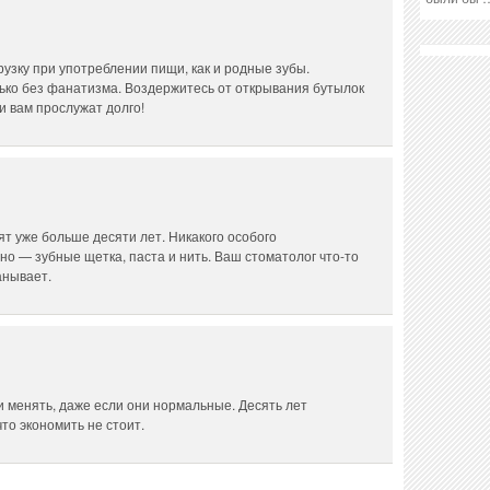
узку при употреблении пищи, как и родные зубы.
лько без фанатизма. Воздержитесь от открывания бутылок
и вам прослужат долго!
ят уже больше десяти лет. Никакого особого
чно — зубные щетка, паста и нить. Ваш стоматолог что-то
анывает.
и менять, даже если они нормальные. Десять лет
что экономить не стоит.