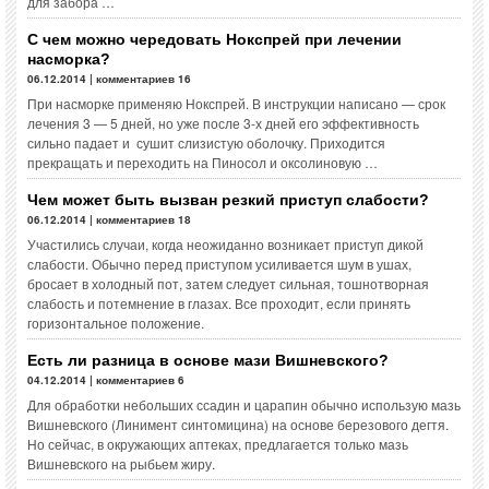
для забора …
С чем можно чередовать Нокспрей при лечении
насморка?
06.12.2014 | комментариев 16
При насморке применяю Нокспрей. В инструкции написано — срок
лечения 3 — 5 дней, но уже после 3-х дней его эффективность
сильно падает и сушит слизистую оболочку. Приходится
прекращать и переходить на Пиносол и оксолиновую …
Чем может быть вызван резкий приступ слабости?
06.12.2014 | комментариев 18
Участились случаи, когда неожиданно возникает приступ дикой
слабости. Обычно перед приступом усиливается шум в ушах,
бросает в холодный пот, затем следует сильная, тошнотворная
слабость и потемнение в глазах. Все проходит, если принять
горизонтальное положение.
Есть ли разница в основе мази Вишневского?
04.12.2014 | комментариев 6
Для обработки небольших ссадин и царапин обычно использую мазь
Вишневского (Линимент синтомицина) на основе березового дегтя.
Но сейчас, в окружающих аптеках, предлагается только мазь
Вишневского на рыбьем жиру.