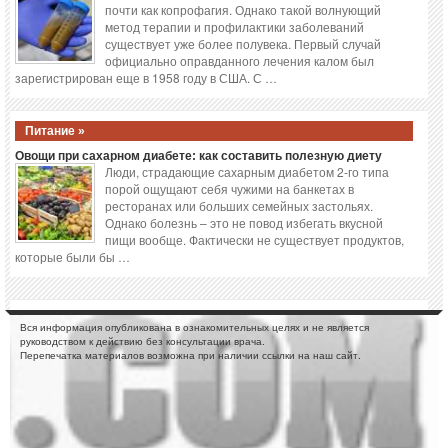
почти как копрофагия. Однако такой волнующий
метод терапии и профилактики заболеваний
существует уже более полувека. Первый случай
официально оправданного лечения калом был
зарегистрирован еще в 1958 году в США. С …
Питание »
Овощи при сахарном диабете: как составить полезную диету
Люди, страдающие сахарным диабетом 2-го типа
порой ощущают себя чужими на банкетах в
ресторанах или больших семейных застольях.
Однако болезнь – это не повод избегать вкусной
пищи вообще. Фактически не существует продуктов,
которые были бы …
Вся информация опубликована в ознакомительных целях и не является
руководством к действию без консультации врача.
Перепечатка материалов возможна при наличии ссылки на наш сайт.