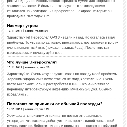
рекомендаций по использованию средства мумие для скорейшего
заживления кости. В большинстве случаев в рекомендациях
ссылаются на исследования профессора Шакирова, которые он
проводил в 70-х годах. Его …
Насморк утром
18.11.2014 | комментария 24
Здравствуйте! Переболел ОРЗ 3 недели назад. Но осталась такая
проблема: По утрам, когда только просыпаюсь, нос заложен и во рту
очень неприятный вкус (похоже на запах йода). После того как
высмаркаюсь, и почищу зубы все …
Что лучше Энтеросгеля?
15.11.2014 | комментариев 26
Здравствуйте. Очень хочу получить совет по поводу моей проблемы.
Хорошим здоровьем я похвастаться не могу, к сожалению. Очень
часто беспокоят боли и расстройства в ЖКТ. Особенно тяжело
переношу энтеровирусную инфекцию. Мучаюсь 2-3 дня. Обычно
избавляюсь …
Помогают ли прививки от обычной простуды?
10.11.2014 | комментариев 29
Хочу сделать прививку от гриппа, но друзья отговаривают,
утверждая, что вакцина действует лишь против одной конкретной
группы вирусов. Действительно ли прививка не спасает от обычной