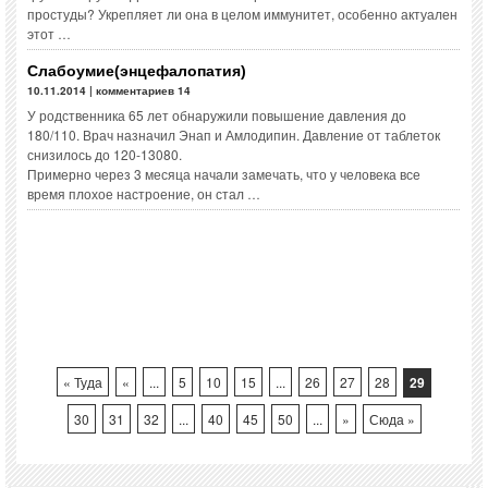
простуды? Укрепляет ли она в целом иммунитет, особенно актуален
этот …
Слабоумие(энцефалопатия)
10.11.2014 | комментариев 14
У родственника 65 лет обнаружили повышение давления до
180/110. Врач назначил Энап и Амлодипин. Давление от таблеток
снизилось до 120-13080.
Примерно через 3 месяца начали замечать, что у человека все
время плохое настроение, он стал …
« Туда
«
...
5
10
15
...
26
27
28
29
30
31
32
...
40
45
50
...
»
Сюда »