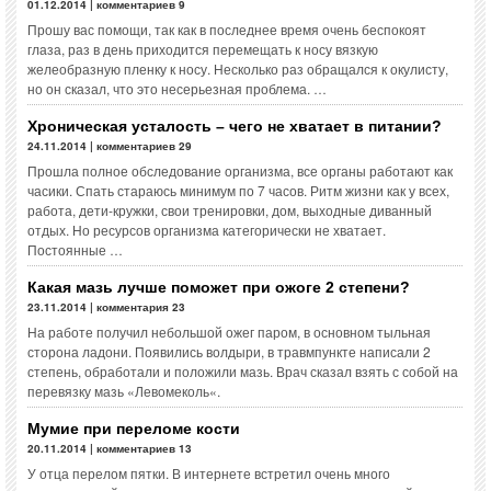
01.12.2014 | комментариев 9
Прошу вас помощи, так как в последнее время очень беспокоят
глаза, раз в день приходится перемещать к носу вязкую
желеобразную пленку к носу. Несколько раз обращался к окулисту,
но он сказал, что это несерьезная проблема. …
Хроническая усталость – чего не хватает в питании?
24.11.2014 | комментариев 29
Прошла полное обследование организма, все органы работают как
часики. Спать стараюсь минимум по 7 часов. Ритм жизни как у всех,
работа, дети-кружки, свои тренировки, дом, выходные диванный
отдых. Но ресурсов организма категорически не хватает.
Постоянные …
Какая мазь лучше поможет при ожоге 2 степени?
23.11.2014 | комментария 23
На работе получил небольшой ожег паром, в основном тыльная
сторона ладони. Появились волдыри, в травмпункте написали 2
степень, обработали и положили мазь. Врач сказал взять с собой на
перевязку мазь «Левомеколь«.
Мумие при переломе кости
20.11.2014 | комментариев 13
У отца перелом пятки. В интернете встретил очень много