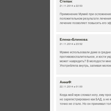
Степан
:
21.11.2014 в 22:53
Применение Мумиё при осложнения
положительном результате лечения,
лечение позволяет повысить его э
Елена+Блинова
:
21.11.2014 в 23:52
Мумие использовали даже в средне
противовоспалительное, и кости ук
может навредить? В молодости мне
Употребляла внутрь, запивая молок
АннаФ
:
22.11.2014 в 01:00
Когда мой муж сломал ногу, ему про
но зарегистрировано как БАД, а не 
точно не стало. Но он принимал тол