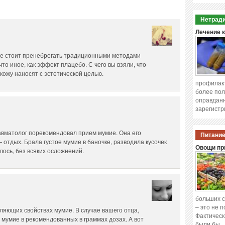
Нетради
Лечение 
 не стоит пренебрегать традиционными методами
о иное, как эффект плацебо. С чего вы взяли, что
кожу наносят с эстетической целью.
профилакт
более пол
оправданн
зарегистр
вматолог порекомендовал прием мумие. Она его
Питание
— отдых. Брала густое мумие в баночке, разводила кусочек
Овощи при
слось, без всяких осложнений.
больших с
– это не 
ляющих свойствах мумие. В случае вашего отца,
Фактическ
 мумие в рекомендованных в граммах дозах. А вот
были бы 