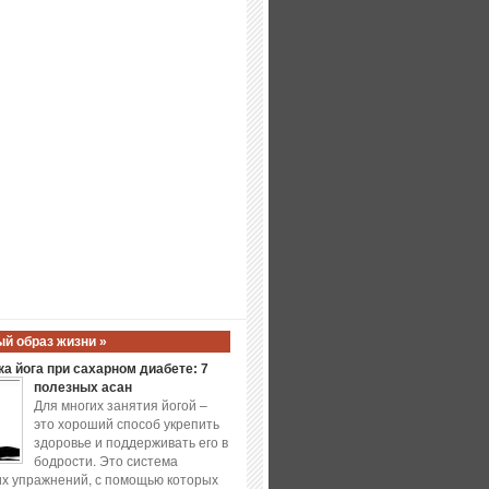
й образ жизни »
а йога при сахарном диабете: 7
полезных асан
Для многих занятия йогой –
это хороший способ укрепить
здоровье и поддерживать его в
бодрости. Это система
х упражнений, с помощью которых