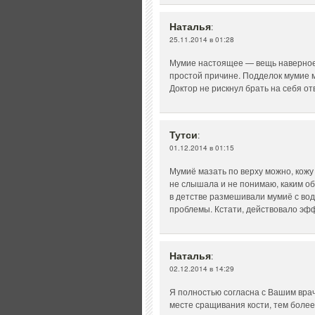
Наталья
:
25.11.2014 в 01:28
Мумие настоящее — вещь наверное 
простой причине. Подделок мумие м
Доктор не рискнул брать на себя от
Тутси
:
01.12.2014 в 01:15
Мумиё мазать по верху можно, кожу 
не слышала и не понимаю, каким об
в детстве размешивали мумиё с вод
проблемы. Кстати, действовало эф
Наталья
:
02.12.2014 в 14:29
Я полностью согласна с Вашим врач
месте сращивания кости, тем более