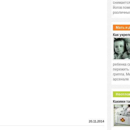
снимается
йогов пом
различных
Мать и 
Как укреп
ребенка с
пережить 
гриппа. М
арсенале
Неотло
Какими т
20.11.2014