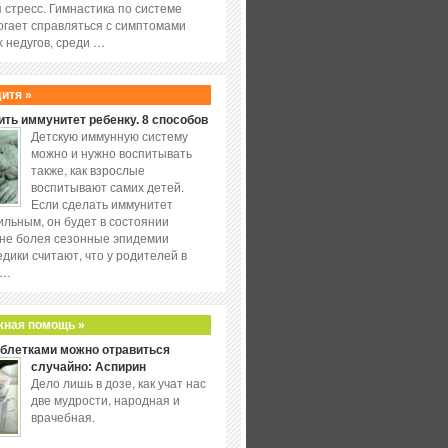
 стресс. Гимнастика по системе
огает справляться с симптомами
 недугов, среди …
дитя »
ить иммунитет ребенку. 8 способов
Детскую иммунную систему
можно и нужно воспитывать
также, как взрослые
воспитывают самих детей.
Если сделать иммунитет
ильным, он будет в состоянии
не болея сезонные эпидемии
едики считают, что у родителей в
 …
жная помощь »
аблетками можно отравиться
случайно: Аспирин
Дело лишь в дозе, как учат нас
две мудрости, народная и
врачебная.