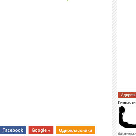
Здоровы
Гимнастик
Facebook
Google +
Одноклассники
физически