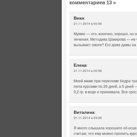
комментариев 13 »
Вика
:
21.11.2014 в 00:06
Мумие — это, конечно, хорошо, но
лечения. Методика Шакирова — не чт
вызывает ожоги? Его даже дамы на 
Елена
:
21.11.2014 в 00:56
Моей маме при переломе бедра тра
пила курсами по 25 дней, а 5 дней 
0,2 гр. в воде и принимала. Все сро
Виталина
:
21.11.2014 в 03:26
Я много слышала хорошего об исце
считаю, что ему можно пропить курс