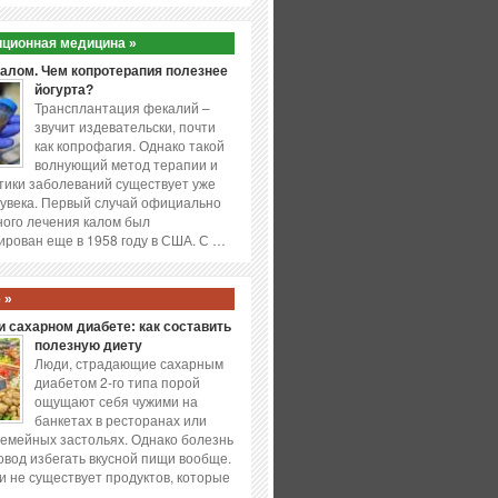
ционная медицина »
калом. Чем копротерапия полезнее
йогурта?
Трансплантация фекалий –
звучит издевательски, почти
как копрофагия. Однако такой
волнующий метод терапии и
ики заболеваний существует уже
увека. Первый случай официально
ого лечения калом был
ирован еще в 1958 году в США. С …
 »
 сахарном диабете: как составить
полезную диету
Люди, страдающие сахарным
диабетом 2-го типа порой
ощущают себя чужими на
банкетах в ресторанах или
емейных застольях. Однако болезнь
повод избегать вкусной пищи вообще.
и не существует продуктов, которые
…