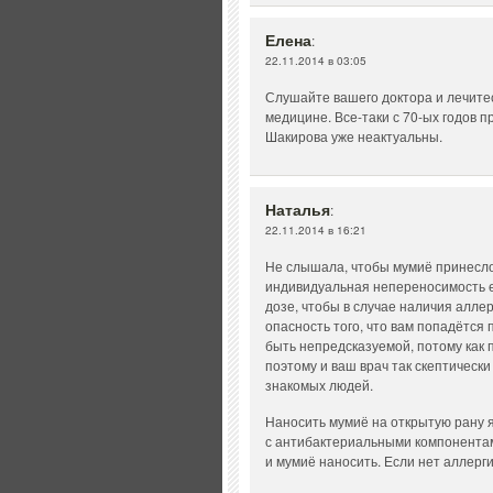
Елена
:
22.11.2014 в 03:05
Слушайте вашего доктора и лечите
медицине. Все-таки с 70-ых годов 
Шакирова уже неактуальны.
Наталья
:
22.11.2014 в 16:21
Не слышала, чтобы мумиё принесло к
индивидуальная непереносимость е
дозе, чтобы в случае наличия алле
опасность того, что вам попадётся
быть непредсказуемой, потому как 
поэтому и ваш врач так скептически
знакомых людей.
Наносить мумиё на открытую рану я
с антибактериальными компонентам
и мумиё наносить. Если нет аллерги