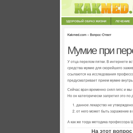
ЗДОРОВЫЙ ОБРАЗ ЖИЗНИ
ЛЕЧЕНИЕ
Kakmed.com
»
Вопрос-Ответ
Мумие при пер
У отца перелом пятки. В интернете в
средства мумие для скорейшего зажив
ссылаются на исследования профессор
предусматривает прием мумие внутрь
Сейчас врач временно снял гипс и мы
Но он категорически запретил это по 
данное лекарство не утверждено
от него может быть заражение в
А как же тогда методика профессора Ш
На этот вопрос