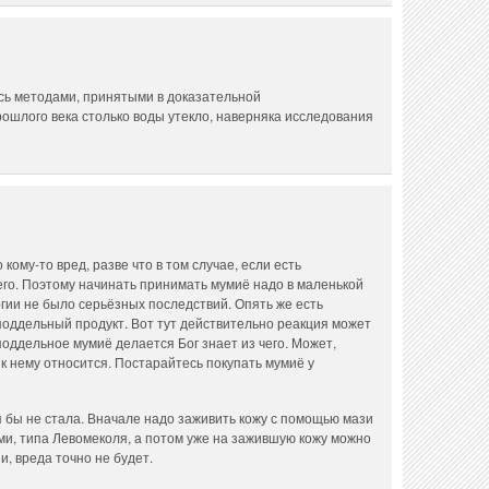
сь методами, принятыми в доказательной
прошлого века столько воды утекло, наверняка исследования
ому-то вред, разве что в том случае, если есть
го. Поэтому начинать принимать мумиё надо в маленькой
ргии не было серьёзных последствий. Опять же есть
 поддельный продукт. Вот тут действительно реакция может
поддельное мумиё делается Бог знает из чего. Может,
 к нему относится. Постарайтесь покупать мумиё у
 бы не стала. Вначале надо заживить кожу с помощью мази
и, типа Левомеколя, а потом уже на зажившую кожу можно
и, вреда точно не будет.