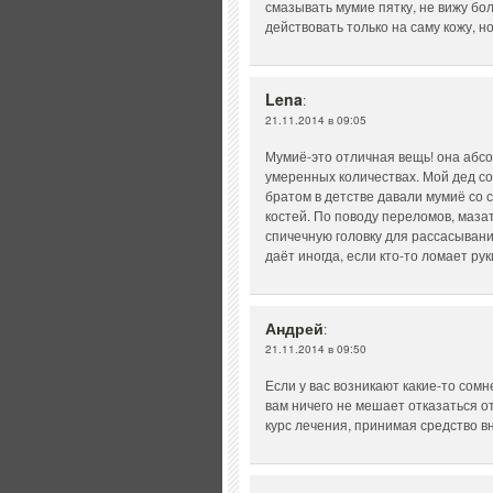
смазывать мумие пятку, не вижу бо
действовать только на саму кожу, но
Lena
:
21.11.2014 в 09:05
Мумиё-это отличная вещь! она абсо
умеренных количествах. Мой дед соб
братом в детстве давали мумиё со 
костей. По поводу переломов, маза
спичечную головку для рассасывани
даёт иногда, если кто-то ломает рук
Андрей
:
21.11.2014 в 09:50
Если у вас возникают какие-то сом
вам ничего не мешает отказаться о
курс лечения, принимая средство в