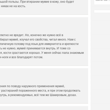
льшой пользы. При втирании мумие в кожу, оно будет
 никак не на кость.
лютно не вредит. Но, конечно же нужно всё в
ирал мумиё, изучал его свойства, читал много. Нам с
спичечную головку под язык для иммунитета и крепкости
ть не нужно, мумиё принимается внутрь. И тоже со
я, кости срастаются хорошо. У меня сейчас папа знакомым
и-ноги и все благодарят потом.
нения по поводу наружного применения мумиё,
т растираний пораженного места, и при этом продолжать
нутрь, в рекомендуемых, всё тем же Шакировым, дозах.