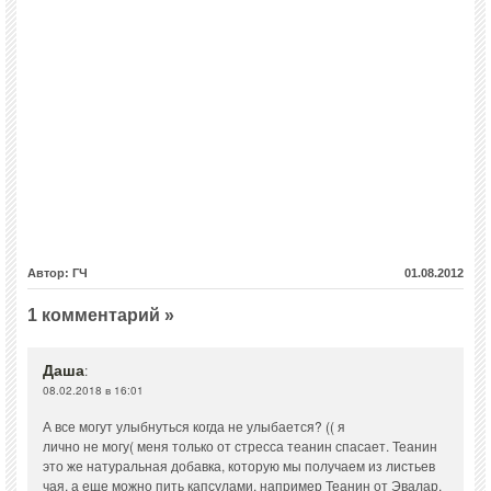
Автор: ГЧ
01.08.2012
1 комментарий »
Даша
:
08.02.2018 в 16:01
А все могут улыбнуться когда не улыбается? (( я
лично не могу( меня только от стресса теанин спасает. Теанин
это же натуральная добавка, которую мы получаем из листьев
чая, а еще можно пить капсулами, например Теанин от Эвалар.