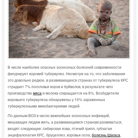
В числе наиболее опасных зоонозных болезней современности
фигурирует коровий туберкулез. Несмотря на то, что заболевание
это довольно редкое, в развивающихся странах от туберкулеза КРС
страдает 7% поголовья коров и буйволов, в результате чего
производство
мяса
и молока сокращается на 6%. Возбудители
коровьего туберкулеза обнаружены у 10% зараженных
туберкулезными микобактериями людей.
По данным ВОЗ в число важнейших зоонозных инфекций,
мешающих людям жить, а развивающимся странам развиваться,
входят следующие: сибирская язва, птичий грипп, губчатая
энцефалопатия КРС, бруцеллез, коровья оспа,
болезнь Шагаса
,