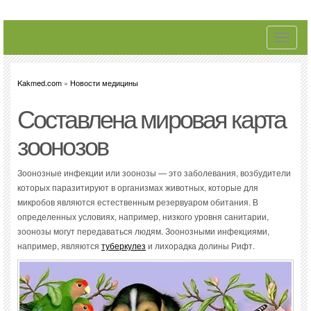
Toggle
navigati
Kakmed.com
»
Новости медицины
Составлена мировая карта
зоонозов
Зоонозные инфекции или зоонозы — это заболевания, возбудители
которых паразитируют в организмах животных, которые для
микробов являются естественным резервуаром обитания. В
определенных условиях, например, низкого уровня санитарии,
зоонозы могут передаваться людям. Зоонозными инфекциями,
например, являются
туберкулез
и лихорадка долины Рифт.