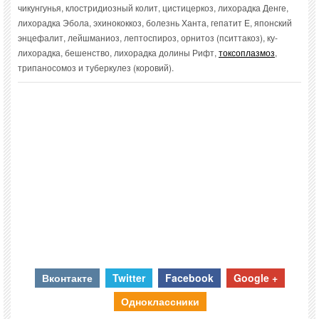
чикунгунья, клостридиозный колит, цистицеркоз, лихорадка Денге,
лихорадка Эбола, эхинококкоз, болезнь Ханта, гепатит Е, японский
энцефалит, лейшманиоз, лептоспироз, орнитоз (пситтакоз), ку-
лихорадка, бешенство, лихорадка долины Рифт,
токсоплазмоз
,
трипаносомоз и туберкулез (коровий).
Вконтакте
Twitter
Facebook
Google +
Одноклассники