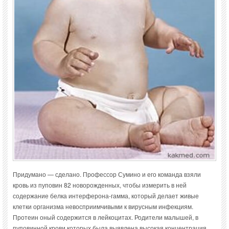
Придумано — сделано. Профессор Сумино и его команда взяли
кровь из пуповин 82 новорожденных, чтобы измерить в ней
содержание белка интерферона-гамма, который делает живые
клетки организма невосприимчивыми к вирусным инфекциям.
Протеин оный содержится в лейкоцитах. Родители малышей, в
пуповинной крови которых была выявлена высокая концентрация