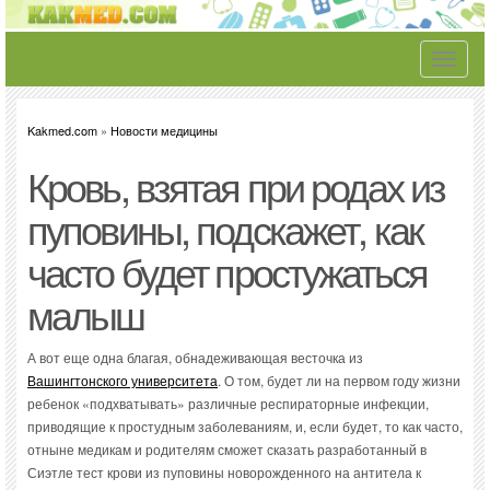
Toggle
navigati
Kakmed.com
»
Новости медицины
Кровь, взятая при родах из
пуповины, подскажет, как
часто будет простужаться
малыш
А вот еще одна благая, обнадеживающая весточка из
Вашингтонского университета
. О том, будет ли на первом году жизни
ребенок «подхватывать» различные респираторные инфекции,
приводящие к простудным заболеваниям, и, если будет, то как часто,
отныне медикам и родителям сможет сказать разработанный в
Сиэтле тест крови из пуповины новорожденного на антитела к