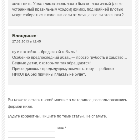
хочет пить. У мальчиков очень часто бывает частичный (легко
устранимый правильным уходом) фимоз, под крайней плотью
могут собираться в камешки соли от мочи, а все ли это знают?
Блондинко
:
27.02.2013 в 12:45
ну и статейка… бред сивой кобылы!
Особенно предпоследний абзац — просто грубость и хамство…
Бедные детки, с которыми так обращаются!
Присоединюсь к предыдущему комментатору — ребенок
НИКОГДА без причины плакать не будет.
Вы можете оставить своё мнение о материале, воспользовавшись
формой ниже.
Будьте корректны. Пишите по теме статьи. Не спамьте.
Имя *