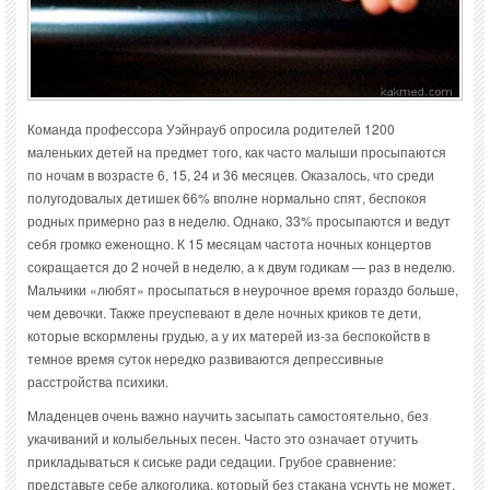
Команда профессора Уэйнрауб опросила родителей 1200
маленьких детей на предмет того, как часто малыши просыпаются
по ночам в возрасте 6, 15, 24 и 36 месяцев. Оказалось, что среди
полугодовалых детишек 66% вполне нормально спят, беспокоя
родных примерно раз в неделю. Однако, 33% просыпаются и ведут
себя громко еженощно. К 15 месяцам частота ночных концертов
сокращается до 2 ночей в неделю, а к двум годикам — раз в неделю.
Мальчики «любят» просыпаться в неурочное время гораздо больше,
чем девочки. Также преуспевают в деле ночных криков те дети,
которые вскормлены грудью, а у их матерей из-за беспокойств в
темное время суток нередко развиваются депрессивные
расстройства психики.
Младенцев очень важно научить засыпать самостоятельно, без
укачиваний и колыбельных песен. Часто это означает отучить
прикладываться к сиське ради седации. Грубое сравнение:
представьте себе алкоголика, который без стакана уснуть не может,