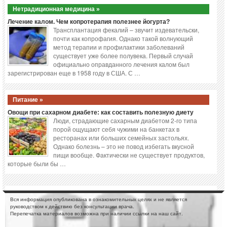
Нетрадиционная медицина »
Лечение калом. Чем копротерапия полезнее йогурта?
Трансплантация фекалий – звучит издевательски,
почти как копрофагия. Однако такой волнующий
метод терапии и профилактики заболеваний
существует уже более полувека. Первый случай
официально оправданного лечения калом был
зарегистрирован еще в 1958 году в США. С …
Питание »
Овощи при сахарном диабете: как составить полезную диету
Люди, страдающие сахарным диабетом 2-го типа
порой ощущают себя чужими на банкетах в
ресторанах или больших семейных застольях.
Однако болезнь – это не повод избегать вкусной
пищи вообще. Фактически не существует продуктов,
которые были бы …
Вся информация опубликована в ознакомительных целях и не является
руководством к действию без консультации врача.
Перепечатка материалов возможна при наличии ссылки на наш сайт.