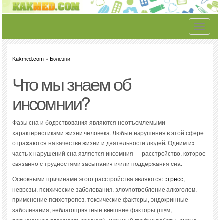
Toggle
navigati
Kakmed.com
»
Болезни
Что мы знаем об
инсомнии?
Фазы сна и бодрствования являются неотъемлемыми
характеристиками жизни человека. Любые нарушения в этой сфере
отражаются на качестве жизни и деятельности людей. Одним из
частых нарушений сна является инсомния — расстройство, которое
связанно с трудностями засыпания и/или поддержания сна.
Основными причинами этого расстройства являются:
стресс
,
неврозы, психические заболевания, злоупотребление алкоголем,
применение психотропов, токсические факторы, эндокринные
заболевания, неблагоприятные внешние факторы (шум,
повышенная влажность воздуха), сменный график работы, смена