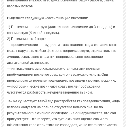
часовых поясов.
Выделяют следующую классификацию инсомнии:
1) По течению — острую (длительность инсомнии до 3-х недель) и
хроническую (более 3-х недель).
2) По клинической картине:
— пресомнические — трудности с засыпанием, когда желание спать
может нарушать любые факторы: негромкие звуки, отрицательные
эмоции, всплывшие в памяти, непроизвольное повышение
двигательной активности.
— интрасомнические характеризуются частыми ночными
пробуждениями после которых долго невозможно уснуть. Они
провоцируются ночными кошмарами, позывами к мочеиспусканию.
— постсомнические возникают сразу после пробуждения,
чувствуется разбитость, неудовлетворенность сном.
Так же существует такой вид расстройства как псевдоинсомния, когда
человек жалуется на полное отсутствие ночного сна, но по
результатам объективного обследования обнаруживается, что сон
присутствует. Это говорит, что субъективная оценка сна и его
объективная характеристика не совпадает, чаще всего встречается