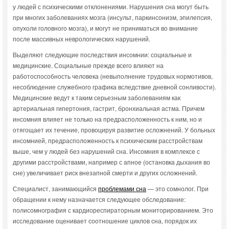
у людей с психическими отклонениями. Нарушения сна могут быть
при многих заболеваниях мозга (инсульт, паркинсонизм, эпилепсия,
опухоли головного мозга), и могут не приниматься во внимание
после массивных неврологических нарушений.
Выделяют следующие последствия инсомнии: социальные и
медицинские. Социальные прежде всего влияют на
работоспособность человека (невыполнение трудовых нормотивов,
несоблюдение служебного графика вследствие дневной сонливости).
Медицинские ведут к таким серьезным заболеваниям как
артериальная гипертония, гастрит, бронхиальная астма. Причем
инсомния влияет не только на предрасположенность к ним, но и
отягощает их течение, провоцируя развитие осложнений. У больных
инсомнией, предрасположенность к психическим расстройствам
выше, чем у людей без нарушений сна. Инсомния в комплексе с
другими расстройствами, например с апное (остановка дыхания во
сне) увеличивает риск внезапной смерти и других осложнений.
Специалист, занимающийся
проблемами сна
— это сомнолог. При
обращении к нему назначается следующее обследование:
полисомнография с кардиореспираторным мониторированием. Это
исследование оценивает соотношение циклов сна, порядок их