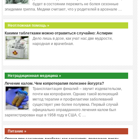
будет в состоянии пережить не болея сезонные
эпидемии гриппа. Медики считают, что у родителей в арсенале …
Неотложная помощь »
Какими таблетками можно отравиться случайно: Аспирин
Дело лишь в дозе, как учат нас две мудрости,
народная и врачебная.
Нетрадиционная медицина »
Лечение калом. Чем копротерапия полезнее йогурта?
Трансплантация фекалий – звучит издевательски,
почти как копрофагия. Однако такой волнующий
метод терапии и профилактики заболеваний
существует уже более полувека. Первый случай
официально оправданного лечения калом был
зарегистрирован еще в 1958 году в США. С …
Питание »
Овощи при сахарном диабете: как составить полезную диету