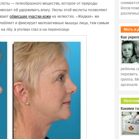
снимается
слоты — гелеобразного вещества, которое от природы
йогов пом
омогает ей удерживать влагу. Уколы этой кислоты позволяют
различных
ивают
обвисшие участки кожи
на челюстях. «Жидкая» же
сслабляет и фиксирует малоактивные мышцы лица, тем самым
а лбу, в уголках глаз и на переносице.
Мать и 
Как укреп
ребенка с
пережить 
гриппа. М
арсенале
Неотло
Какими т