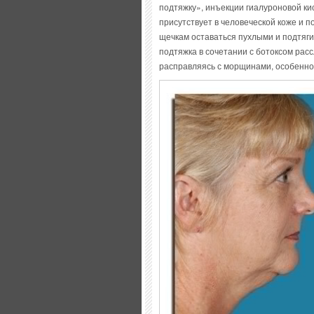
подтяжку», инъекции гиалуроновой ки
присутствует в человеческой коже и п
щечкам оставаться пухлыми и подтяг
подтяжка в сочетании с ботоксом ра
расправляясь с морщинами, особенно н