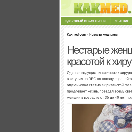
ЗДОРОВЫЙ ОБРАЗ ЖИЗНИ
ЛЕЧЕНИЕ
Kakmed.com
»
Новости медицины
Нестарые женщ
красотой к хир
Один из ведущих пластических хирург
выступил на ВВС по поводу европейск
опубликовал статью в британской газе
продлевает жизнь, поведал всему свет
женщин в возрасте от 35 до 40 лет пр