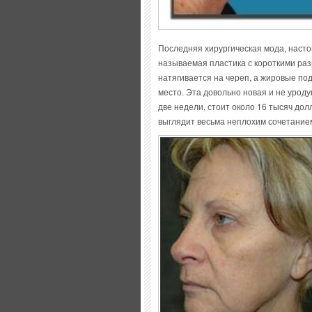
Последняя хирургическая мода, наст
называемая пластика с короткими раз
натягивается на череп, а жировые п
место. Эта довольно новая и не урод
две недели, стоит около 16 тысяч дол
выглядит весьма неплохим сочетанием