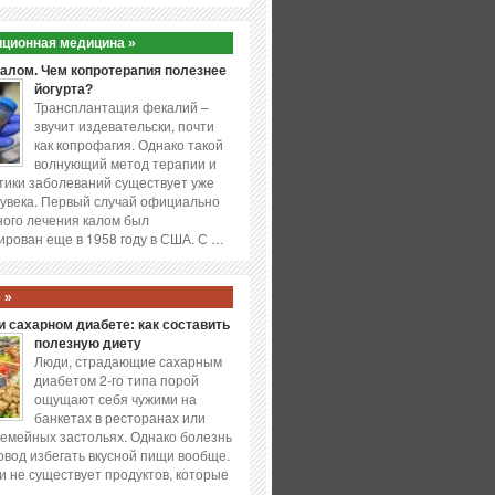
ционная медицина »
калом. Чем копротерапия полезнее
йогурта?
Трансплантация фекалий –
звучит издевательски, почти
как копрофагия. Однако такой
волнующий метод терапии и
ики заболеваний существует уже
увека. Первый случай официально
ого лечения калом был
ирован еще в 1958 году в США. С …
 »
 сахарном диабете: как составить
полезную диету
Люди, страдающие сахарным
диабетом 2-го типа порой
ощущают себя чужими на
банкетах в ресторанах или
емейных застольях. Однако болезнь
повод избегать вкусной пищи вообще.
и не существует продуктов, которые
…