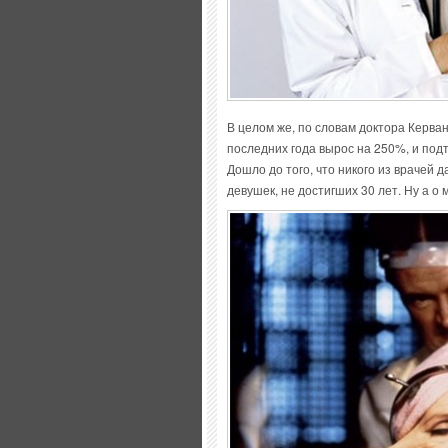
В целом же, по словам доктора Керван
последних года вырос на 250%, и под
Дошло до того, что никого из врачей 
девушек, не достигших 30 лет. Ну а о