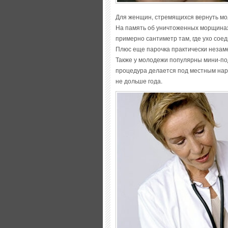
Для женщин, стремящихся вернуть мо
На память об уничтоженных морщинах
примерно сантиметр там, где ухо соед
Плюс еще парочка практически незам
Также у молодежи популярны мини-по
процедура делается под местным нарк
не дольше года.