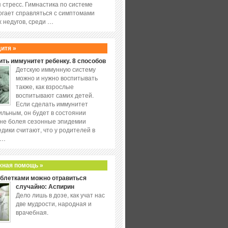
 стресс. Гимнастика по системе
огает справляться с симптомами
 недугов, среди …
дитя »
ить иммунитет ребенку. 8 способов
Детскую иммунную систему
можно и нужно воспитывать
также, как взрослые
воспитывают самих детей.
Если сделать иммунитет
ильным, он будет в состоянии
не болея сезонные эпидемии
едики считают, что у родителей в
 …
жная помощь »
аблетками можно отравиться
случайно: Аспирин
Дело лишь в дозе, как учат нас
две мудрости, народная и
врачебная.