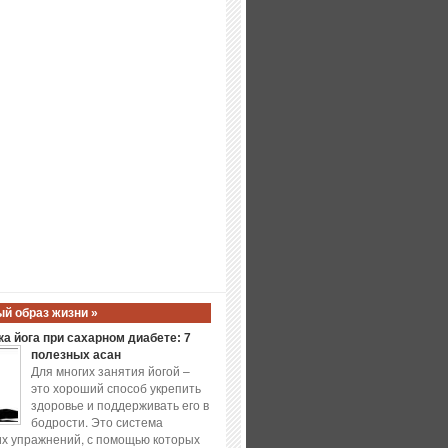
й образ жизни »
а йога при сахарном диабете: 7
полезных асан
Для многих занятия йогой –
это хороший способ укрепить
здоровье и поддерживать его в
бодрости. Это система
х упражнений, с помощью которых