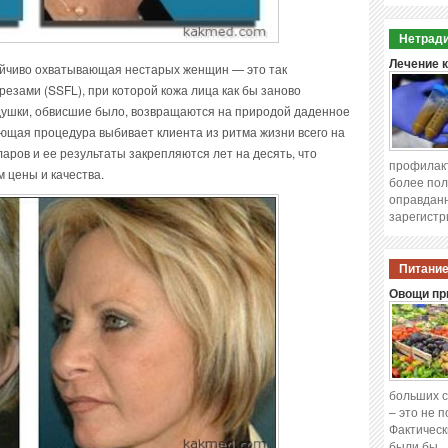
Нетради
Лечение 
ойчиво охватывающая нестарых женщин — это так
резами (SSFL), при которой кожа лица как бы заново
одушки, обвисшие было, возвращаются на природой даденное
ующая процедура выбивает клиента из ритма жизни всего на
ларов и ее результаты закрепляются лет на десять, что
профилакт
 цены и качества.
более пол
оправданн
зарегистр
Питание
Овощи при
больших с
– это не 
Фактическ
были бы 