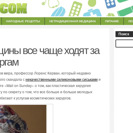
НАРОДНЫЕ РЕЦЕПТЫ
НЕТРАДИЦИОННАЯ МЕДИЦИНА
ПИТАНИЕ
ЛЕ
Поиск
ины все чаще ходят за
ургам
ов мира, профессор Лоренс Керван, который недавно
ого скандала с
некачественными силиконовыми сиськами
и
те «Mail on Sunday» о том, как пластическая хирургия
у по секрету о том, что все больше и больше молодых
ибегают к услугам косметических хирургов.