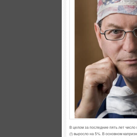
В целом за последние пять лет число 
(!) выросло на 5%. В основном капр