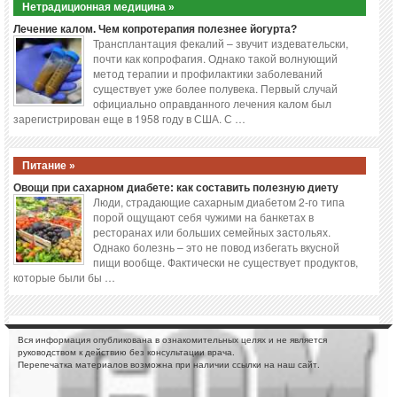
Нетрадиционная медицина »
Лечение калом. Чем копротерапия полезнее йогурта?
Трансплантация фекалий – звучит издевательски,
почти как копрофагия. Однако такой волнующий
метод терапии и профилактики заболеваний
существует уже более полувека. Первый случай
официально оправданного лечения калом был
зарегистрирован еще в 1958 году в США. С …
Питание »
Овощи при сахарном диабете: как составить полезную диету
Люди, страдающие сахарным диабетом 2-го типа
порой ощущают себя чужими на банкетах в
ресторанах или больших семейных застольях.
Однако болезнь – это не повод избегать вкусной
пищи вообще. Фактически не существует продуктов,
которые были бы …
Вся информация опубликована в ознакомительных целях и не является
руководством к действию без консультации врача.
Перепечатка материалов возможна при наличии ссылки на наш сайт.