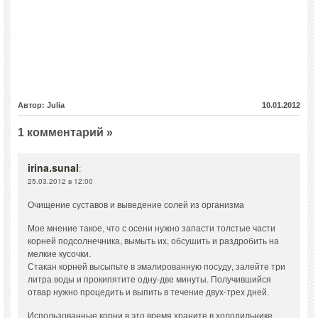
Автор: Julia
10.01.2012
1 комментарий »
irina.sunal
:
25.03.2012 в 12:00
Очищение суставов и выведение солей из организма
Мое мнение такое, что с осени нужно запасти толстые части
корней подсолнечника, вымыть их, обсушить и раздробить на
мелкие кусочки.
Стакан корней высыпьте в эмалированную посуду, залейте три
литра воды и прокипятите одну-две минуты. Получившийся
отвар нужно процедить и выпить в течение двух-трех дней.
Использованные корни в это время храните в холодильнике.