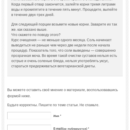
Когда первый отвар закончится, залейте корни тремя литрами
воды и прокипятите в течение пять минут. Процедите, выпейте
в течение двух-трех дней.
Для следующей порции возьмите новые корни. Заварите их так
же. как сказано выше.
Что скажете по поводу этого?
Курс очищения — не меньше одного месяца. Соль начинает
выводиться не раньше чем через две недели после начала
процедур. Показатель того, что соли выведены — совершенно
прозрачная моча. Во время такой очистки суставов нельзя есть
острые и очень соленые блюда, нельзя употреблять уксус,
стараться придерживаться вегетарианской диеты.
Вы можете оставить своё мнение о материале, воспользовавшись
формой ниже.
Будьте корректны. Пишите по теме статьи. Не спамьте.
Имя *
E-mail(не публикуется) *