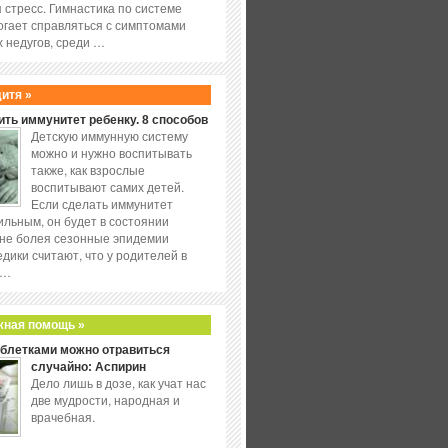
 стресс. Гимнастика по системе
огает справляться с симптомами
 недугов, среди …
дитя »
ить иммунитет ребенку. 8 способов
Детскую иммунную систему
можно и нужно воспитывать
также, как взрослые
воспитывают самих детей.
Если сделать иммунитет
ильным, он будет в состоянии
не болея сезонные эпидемии
едики считают, что у родителей в
 …
жная помощь »
аблетками можно отравиться
случайно: Аспирин
Дело лишь в дозе, как учат нас
две мудрости, народная и
врачебная.