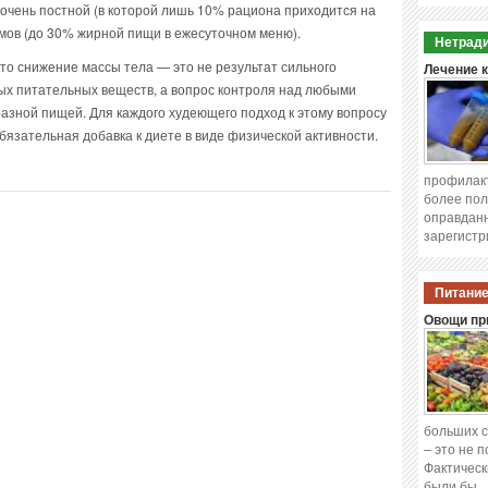
очень постной (в которой лишь 10% рациона приходится на
мов (до 30% жирной пищи в ежесуточном меню).
Нетради
то снижение массы тела — это не результат сильного
Лечение 
ых питательных веществ, а вопрос контроля над любыми
азной пищей. Для каждого худеющего подход к этому вопросу
бязательная добавка к диете в виде физической активности.
профилакт
более пол
оправданн
зарегистр
Питание
Овощи при
больших с
– это не 
Фактическ
были бы 