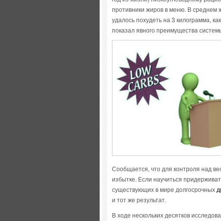
противники жиров в меню. В среднем 
удалось похудеть на 3 килограмма, к
показал явного преимущества системы 
Сообщается, что для контроля над ве
избытке. Если научиться придерживат
существующих в мире долгосрочных
д
и тот же результат.
В ходе нескольких десятков исследо