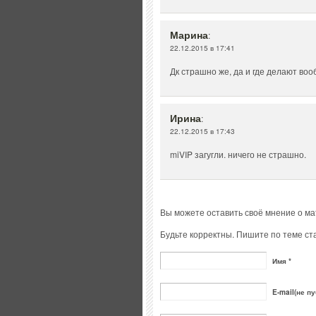
Марина
:
22.12.2015 в 17:41
Дк страшно же, да и где делают во
Ирина
:
22.12.2015 в 17:43
miVIP загугли. ничего не страшно.
Вы можете оставить своё мнение о м
Будьте корректны. Пишите по теме ста
Имя *
E-mail(не пу