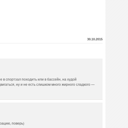
30.10.2015
е в спортзал походить или в бассейн, на худой
игаться, ну и не есть слишком много жирного сладкого —
рацию, поверь)