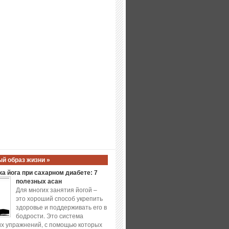
й образ жизни »
а йога при сахарном диабете: 7
полезных асан
Для многих занятия йогой –
это хороший способ укрепить
здоровье и поддерживать его в
бодрости. Это система
х упражнений, с помощью которых