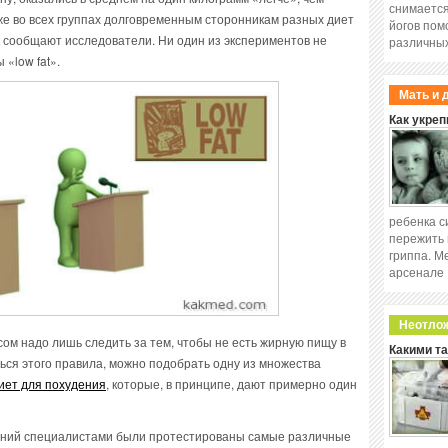
снимается
же во всех группах долговременным сторонникам разных диет
йогов пом
ак сообщают исследователи. Ни один из экспериментов не
различных
«low fat».
Мать и 
Как укреп
ребенка с
пережить 
гриппа. М
арсенале
Неотло
сом надо лишь следить за тем, чтобы не есть жирную пищу в
Какими т
ься этого правила, можно подобрать одну из множества
иет для похудения
, которые, в принципе, дают примерно один
ваний специалистами были протестированы самые различные