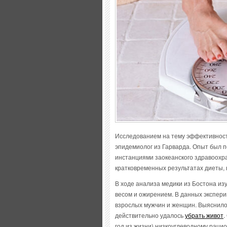
Исследованием на тему эффективност
эпидемиолог из Гарварда. Опыт был 
инстанциями заокеанского здравоохра
кратковременных результатах диеты, н
В ходе анализа медики из Бостона из
весом и ожирением. В данных экспери
взрослых мужчин и женщин. Выяснило
действительно удалось
убрать живот
.
год из жизни) низкоуглеводному рацио