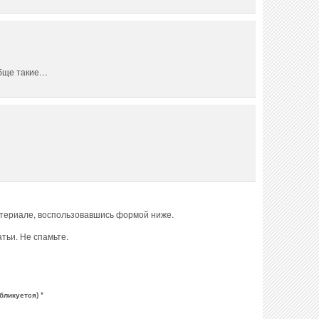
обще такие…
атериале, воспользовавшись формой ниже.
тьи. Не спамьте.
бликуется) *