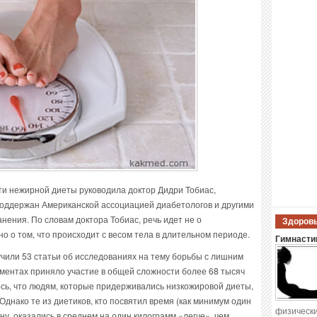
и нежирной диеты руководила доктор Дидри Тобиас,
поддержан Американской ассоциацией диабетологов и другими
нения. По словам доктора Тобиас, речь идет не о
Здоровы
о о том, что происходит с весом тела в длительном периоде.
Гимнастик
учили 53 статьи об исследованиях на тему борьбы с лишним
ментах приняло участие в общей сложности более 68 тысяч
сь, что людям, которые придерживались низкожировой диеты,
 Однако те из диетиков, кто посвятил время (как минимум один
физически
ну, оказались в среднем на один килограмм «легче», чем