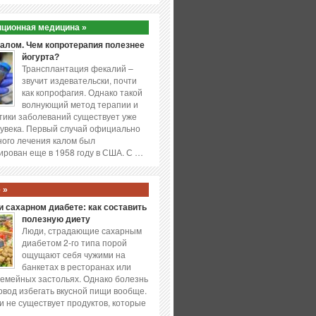
ционная медицина »
калом. Чем копротерапия полезнее
йогурта?
Трансплантация фекалий –
звучит издевательски, почти
как копрофагия. Однако такой
волнующий метод терапии и
ики заболеваний существует уже
увека. Первый случай официально
ого лечения калом был
ирован еще в 1958 году в США. С …
 »
 сахарном диабете: как составить
полезную диету
Люди, страдающие сахарным
диабетом 2-го типа порой
ощущают себя чужими на
банкетах в ресторанах или
емейных застольях. Однако болезнь
повод избегать вкусной пищи вообще.
и не существует продуктов, которые
…