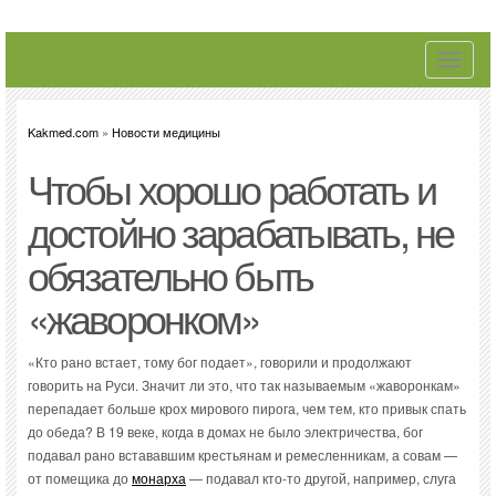
Toggle
navigati
Kakmed.com
»
Новости медицины
Чтобы хорошо работать и
достойно зарабатывать, не
обязательно быть
«жаворонком»
«Кто рано встает, тому бог подает», говорили и продолжают
говорить на Руси. Значит ли это, что так называемым «жаворонкам»
перепадает больше крох мирового пирога, чем тем, кто привык спать
до обеда? В 19 веке, когда в домах не было электричества, бог
подавал рано встававшим крестьянам и ремесленникам, а совам —
от помещика до
монарха
— подавал кто-то другой, например, слуга