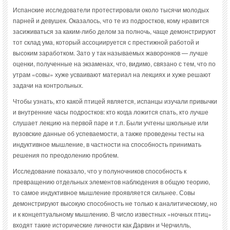
Испанские исследователи протестировали около тысячи молодых
парней и девушек. Оказалось, что те из подростков, кому нравится
засиживаться за каким-либо делом за полночь, чаще демонстрируют
тот склад ума, который ассоциируется с престижной работой и
высоким заработком. Зато у так называемых жаворонков — лучше
оценки, полученные на экзаменах, что, видимо, связано с тем, что по
утрам «совы» хуже усваивают материал на лекциях и хуже решают
задачи на контрольных.
Чтобы узнать, кто какой птицей является, испанцы изучали привычки
и внутренние часы подростков: кто когда ложится спать, кто лучше
слушает лекцию на первой паре и т.п. Были учтены школьные или
вузовские данные об успеваемости, а также проведены тесты на
индуктивное мышление, в частности на способность принимать
решения по преодолению проблем.
Исследование показало, что у полуночников способность к
превращению отдельных элементов наблюдения в общую теорию,
то самое индуктивное мышление проявляется сильнее. Совы
демонстрируют высокую способность не только к аналитическому, но
и к концептуальному мышлению. В число известных «ночных птиц»
входят такие исторические личности как Дарвин и Черчилль,