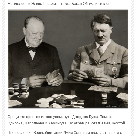
Менделеев и Элвис Пресли, а также Барак Обама и Гитлер.
Среди жаворонков можно упомянуть Джорджа Буша, Томаса
Эдисона, Наполеона и Хемингуэя. По утрам работал и Лев Толстой.
Профессор из Великобритании Джим Хорн приписывает людям с