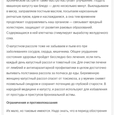
хроническом гастрите также быстро наступает улучшение. Подать
квашеную капусту как блюдо — дело нескольких минут. Выкладываем
в миску, заправляем постным маслом, посыпаем нарезанным
репчатым луком, едим и наслаждаемся, а она тем временем
продолжает оздоравливать наш организм — связывает вредный
холестерин, защищает от развития раковых образований.
Содержащаяся в ней клетчатка стимулирует выработку желудочного
сока.
О капустном рассоле тоже не забываем и пьем его при
заболеваниях сосудов, сердца, кишечника. Общее ухудшение
состояния здоровья пройдет бесследно без лечения, если пить
каждый день капустный рассол и томатный сок. Для очистки печени
от лямблий и антипаразитарной профилактики в целом достаточно
выпивать полстакана рассола за полчаса до еды. Беременную
женщину капустный рассол спасет от токсикоза, а у мужчин снимет
похмельный синдром и сохранит потенцию до глубокой старости. В
народной медицине и капусту, и рассол используют для избавления
от простуды и приступов бронхиальной астмы.
Ограничения и противопоказания
Их мало, но таковые имеются. Надо знать, что в период обострения