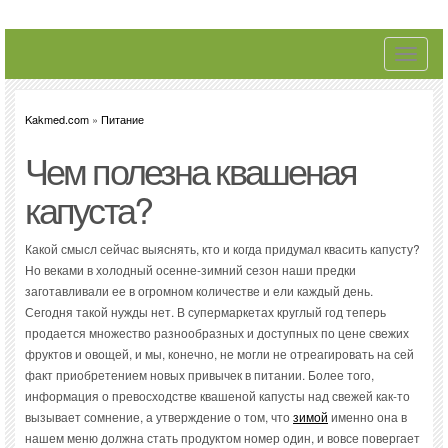
Toggle
navigati
Kakmed.com
»
Питание
Чем полезна квашеная
капуста?
Какой смысл сейчас выяснять, кто и когда придумал квасить капусту?
Но веками в холодный осенне-зимний сезон наши предки
заготавливали ее в огромном количестве и ели каждый день.
Сегодня такой нужды нет. В супермаркетах круглый год теперь
продается множество разнообразных и доступных по цене свежих
фруктов и овощей, и мы, конечно, не могли не отреагировать на сей
факт приобретением новых привычек в питании. Более того,
информация о превосходстве квашеной капусты над свежей как-то
вызывает сомнение, а утверждение о том, что
зимой
именно она в
нашем меню должна стать продуктом номер один, и вовсе повергает