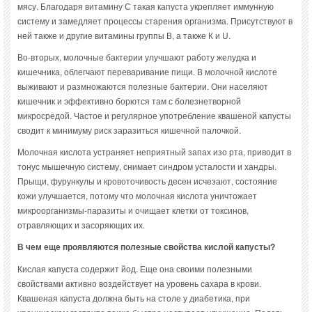
мясу. Благодаря витамину С такая капуста укрепляет иммунную
систему и замедляет процессы старения организма. Присутствуют в
ней также и другие витамины группы В, а также К и U.
Во-вторых, молочные бактерии улучшают работу желудка и
кишечника, облегчают переваривание пищи. В молочной кислоте
выживают и размножаются полезные бактерии. Они населяют
кишечник и эффективно борются там с болезнетворной
микросредой. Частое и регулярное употребление квашеной капусты
сводит к минимуму риск заразиться кишечной палочкой.
Молочная кислота устраняет неприятный запах изо рта, приводит в
тонус мышечную систему, снимает синдром усталости и хандры.
Прыщи, фурункулы и кровоточивость десен исчезают, состояние
кожи улучшается, потому что молочная кислота уничтожает
микроорганизмы-паразиты и очищает клетки от токсинов,
отравляющих и засоряющих их.
В чем еще проявляются полезные свойства кислой капусты?
Кислая капуста содержит йод. Еще она своими полезными
свойствами активно воздействует на уровень сахара в крови.
Квашеная капуста должна быть на столе у диабетика, при