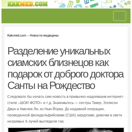
Toggle
navigati
Kakmed.com
»
Новости медицины
Разделение уникальных
сиамских близнецов как
подарок от доброго доктора
Санты на Рождество
Следовало бы начать сию новость в привычно-надоевшем интернет-
стиле «ШОК! ФОТО!» и т.д. Знакомьтесь — сестры Такер, Эллисон
Джун и Амелия Ли, из Нью-Йорка. До недавней операции,
проведенной филадельфийскими (США) хирургами, девочки в свете
незримых Х-лучей выглядели так: