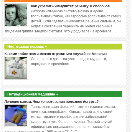
Как укрепить иммунитет ребенку. 8 способов
Детскую иммунную систему можно и нужно
воспитывать также, как взрослые воспитывают самих
детей. Если сделать иммунитет ребенка сильным, он
будет в состоянии пережить не болея сезонные
эпидемии гриппа. Медики считают, что у родителей в арсенале …
Неотложная помощь »
Какими таблетками можно отравиться случайно: Аспирин
Дело лишь в дозе, как учат нас две мудрости,
народная и врачебная.
Нетрадиционная медицина »
Лечение калом. Чем копротерапия полезнее йогурта?
Трансплантация фекалий – звучит издевательски,
почти как копрофагия. Однако такой волнующий
метод терапии и профилактики заболеваний
существует уже более полувека. Первый случай
официально оправданного лечения калом был
зарегистрирован еще в 1958 году в США. С …