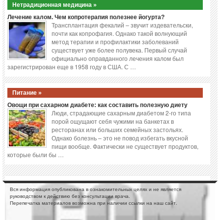
Нетрадиционная медицина »
Лечение калом. Чем копротерапия полезнее йогурта?
Трансплантация фекалий – звучит издевательски,
почти как копрофагия. Однако такой волнующий
метод терапии и профилактики заболеваний
существует уже более полувека. Первый случай
официально оправданного лечения калом был
зарегистрирован еще в 1958 году в США. С …
Питание »
Овощи при сахарном диабете: как составить полезную диету
Люди, страдающие сахарным диабетом 2-го типа
порой ощущают себя чужими на банкетах в
ресторанах или больших семейных застольях.
Однако болезнь – это не повод избегать вкусной
пищи вообще. Фактически не существует продуктов,
которые были бы …
Вся информация опубликована в ознакомительных целях и не является
руководством к действию без консультации врача.
Перепечатка материалов возможна при наличии ссылки на наш сайт.