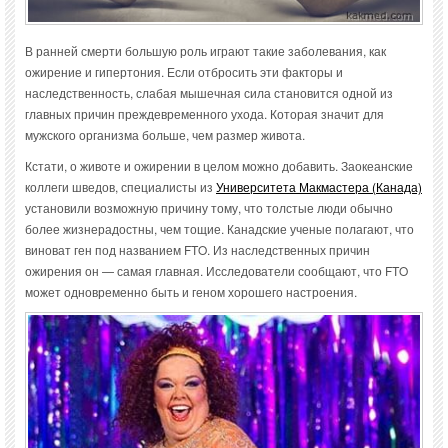
В ранней смерти большую роль играют такие заболевания, как
ожирение и гипертония. Если отбросить эти факторы и
наследственность, слабая мышечная сила становится одной из
главных причин преждевременного ухода. Которая значит для
мужского организма больше, чем размер живота.
Кстати, о животе и ожирении в целом можно добавить. Заокеанские
коллеги шведов, специалисты из
Университета Макмастера (Канада)
установили возможную причину тому, что толстые люди обычно
более жизнерадостны, чем тощие. Канадские ученые полагают, что
виноват ген под названием FTO. Из наследственных причин
ожирения он — самая главная. Исследователи сообщают, что FTO
может одновременно быть и геном хорошего настроения.