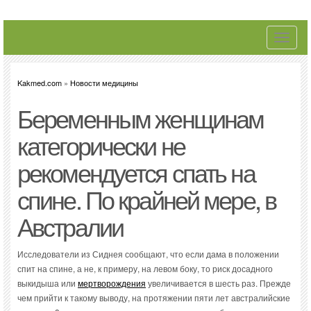
Toggle
navigati
Kakmed.com
»
Новости медицины
Беременным женщинам
категорически не
рекомендуется спать на
спине. По крайней мере, в
Австралии
Исследователи из Сиднея сообщают, что если дама в положении
спит на спине, а не, к примеру, на левом боку, то риск досадного
выкидыша или
мертворождения
увеличивается в шесть раз. Прежде
чем прийти к такому выводу, на протяжении пяти лет австралийские