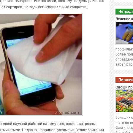
троника телефонов боится влаги, поэтому владельцы боятся
ие от сортиров. Но ведь есть специальные салфетки.
Нетради
Лечение 
профилакт
более пол
оправданн
зарегистр
Питание
Овощи при
больших с
– это не 
едной научной работой на тему того, насколько грязны
Фактическ
ать чистыми. Недавно, например, ученые из Великобритании
были бы 