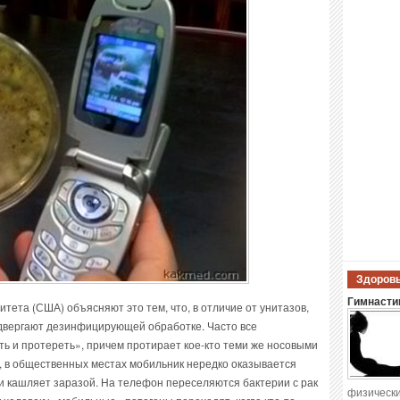
Здоровы
Гимнастик
тета (США) объясняют это тем, что, в отличие от унитазов,
двергают дезинфицирующей обработке. Часто все
ь и протереть», причем протирает кое-кто теми же носовыми
же, в общественных местах мобильник нередко оказывается
и кашляет заразой. На телефон переселяются бактерии с рак
физически