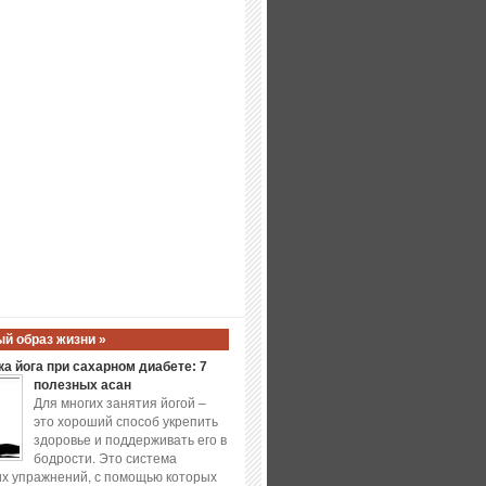
й образ жизни »
а йога при сахарном диабете: 7
полезных асан
Для многих занятия йогой –
это хороший способ укрепить
здоровье и поддерживать его в
бодрости. Это система
х упражнений, с помощью которых