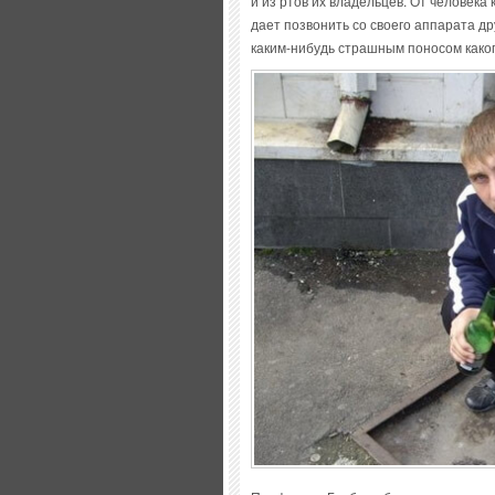
и из ртов их владельцев. От человека
дает позвонить со своего аппарата др
каким-нибудь страшным поносом каког