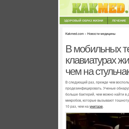
ЗДОРОВЫЙ ОБРАЗ ЖИЗНИ
ЛЕЧЕНИЕ
Kakmed.com
»
Новости медицины
В мобильных т
клавиатурах ж
чем на стульча
В следующий раз, прежде чем воспол
продезинфицировать. Ученые обнаруж
больше бактерий, чем можно найти в
микробов, которые вызывают тошноту
10 раз, чем на
унитазе
.