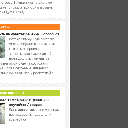
 стресс. Гимнастика по системе
огает справляться с симптомами
 недугов, среди …
дитя »
ить иммунитет ребенку. 8 способов
Детскую иммунную систему
можно и нужно воспитывать
также, как взрослые
воспитывают самих детей.
Если сделать иммунитет
ильным, он будет в состоянии
не болея сезонные эпидемии
едики считают, что у родителей в
 …
жная помощь »
аблетками можно отравиться
случайно: Аспирин
Дело лишь в дозе, как учат нас
две мудрости, народная и
врачебная.