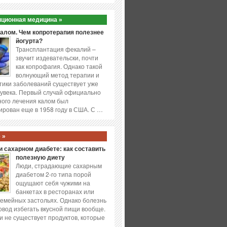
ционная медицина »
калом. Чем копротерапия полезнее
йогурта?
Трансплантация фекалий –
звучит издевательски, почти
как копрофагия. Однако такой
волнующий метод терапии и
ики заболеваний существует уже
увека. Первый случай официально
ого лечения калом был
ирован еще в 1958 году в США. С …
 »
 сахарном диабете: как составить
полезную диету
Люди, страдающие сахарным
диабетом 2-го типа порой
ощущают себя чужими на
банкетах в ресторанах или
емейных застольях. Однако болезнь
повод избегать вкусной пищи вообще.
и не существует продуктов, которые
…