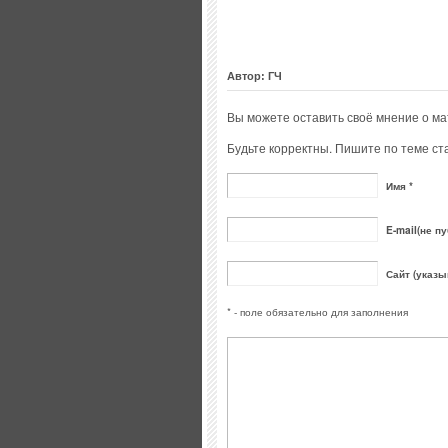
Автор: ГЧ
Вы можете оставить своё мнение о м
Будьте корректны. Пишите по теме ста
Имя *
E-mail(не пу
Сайт (указы
* - поле обязательно для заполнения