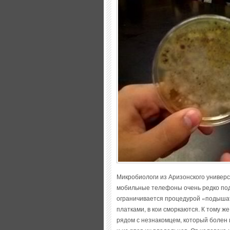
Микробиологи из Аризонского универси
мобильные телефоны очень редко по
ограничивается процедурой «подышат
платками, в кои сморкаются. К тому 
рядом с незнакомцем, который болен 