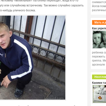
 к человеку «мобильные» патогены переходят, когда кто-то
снимается
угу или случайному встречному. Так можно случайно заразить
йогов пом
различных
о-нибудь уличного босяка.
Мать и 
Как укреп
ребенка с
пережить 
гриппа. М
арсенале
Неотло
Какими т