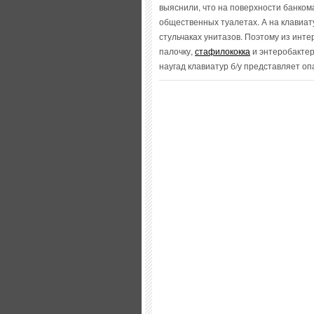
выяснили, что на поверхности банком
общественных туалетах. А на клавиат
стульчаках унитазов. Поэтому из инт
палочку,
стафилококка
и энтеробактер
наугад клавиатур б/у представляет оп