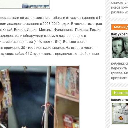
снимается
йогов пом
различных
показатели по использованию табака и отказу от курения в 14
нем доходов населения в 2008-2010 годах. В число этих стран
Мать и 
, Китай, Египет, Индия, Мексика, Филиппины, Польша, Россия,
Как укреп
 Исследователи обнаружили весомую диспропорцию в
инами и женщинами (41% против 5%). Больше всего
это примерно 301 миллион курильщиков. На втором месте —
и жующих табак. 64% курильщиков предпочитают фабричные
ребенка с
пережить 
гриппа. М
арсенале
Неотло
Какими т