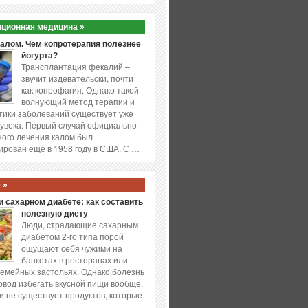
ционная медицина »
калом. Чем копротерапия полезнее
йогурта?
Трансплантация фекалий –
звучит издевательски, почти
как копрофагия. Однако такой
волнующий метод терапии и
ики заболеваний существует уже
увека. Первый случай официально
ого лечения калом был
ирован еще в 1958 году в США. С …
 »
 сахарном диабете: как составить
полезную диету
Люди, страдающие сахарным
диабетом 2-го типа порой
ощущают себя чужими на
банкетах в ресторанах или
емейных застольях. Однако болезнь
повод избегать вкусной пищи вообще.
и не существует продуктов, которые
…