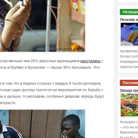
Нетради
Лечение 
профилакт
более пол
России меньше чем 20% взрослых курильщиков
расстались
с
оправданн
зарегистр
тель в Уругвае и Бразилии — свыше 35% бросивших. Это
 в том, что в бедных странах с каждых 9 тысяч долларов,
Питание
 только один доллар тратится на мероприятия по борьбе с
Овощи при
ак и дальше, то молодежь, особенно девушки, впредь будут
возрасте.
больших с
– это не 
Фактическ
были бы 