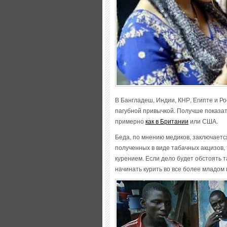
В Бангладеш, Индии, КНР, Египте и 
пагубной привычкой. Получше показа
примерно
как в Британии
или США.
Беда, по мнению медиков, заключается
полученных в виде табачных акцизов,
курением. Если дело будет обстоять т
начинать курить во все более младом 