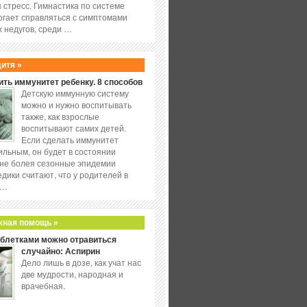
 стресс. Гимнастика по системе
огает справляться с симптомами
 недугов, среди …
дитя »
ить иммунитет ребенку. 8 способов
Детскую иммунную систему
можно и нужно воспитывать
также, как взрослые
воспитывают самих детей.
Если сделать иммунитет
ильным, он будет в состоянии
не болея сезонные эпидемии
едики считают, что у родителей в
 …
жная помощь »
аблетками можно отравиться
случайно: Аспирин
Дело лишь в дозе, как учат нас
две мудрости, народная и
врачебная.