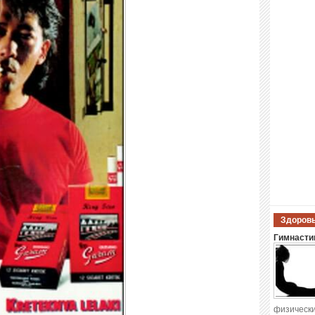
Здоровы
Гимнастик
физически