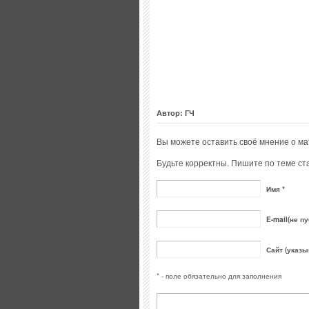
Автор: ГЧ
Вы можете оставить своё мнение о м
Будьте корректны. Пишите по теме ста
Имя *
E-mail(не пу
Сайт (указы
* - поле обязательно для заполнения