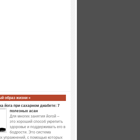
й образ жизни »
а йога при сахарном диабете: 7
полезных асан
Для многих занятия йогой –
это хороший способ укрепить
здоровье и поддерживать его в
бодрости. Это система
х упражнений, с помощью которых