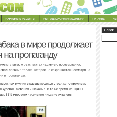
НАРОДНЫЕ РЕЦЕПТЫ
НЕТРАДИЦИОННАЯ МЕДИЦИНА
ПИТАНИЕ
ЛЕ
Поиск
абака в мире продолжает
я на пропаганду
ковал статью о результатах недавнего исследования,
спользования табака, которое не сокращается несмотря на
ля и пропаганды.
% взрослых мужчин в развивающихся странах по-прежнему
я курения, жевания и нюхания. В то же время женщины
оды. 83% мирового населения никак не охвачены