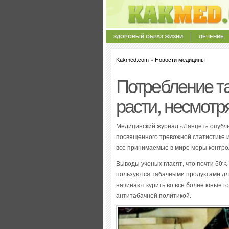
ЗДОРОВЫЙ ОБРАЗ ЖИЗНИ
ЛЕЧЕНИЕ
Kakmed.com
»
Новости медицины
Потребление т
расти, несмотр
Медицинский журнал «Ланцет» опубли
посвященного тревожной статистике и
все принимаемые в мире меры контро
Выводы ученых гласят, что почти 50
пользуются табачными продуктами дл
начинают курить во все более юные г
антитабачной политикой.