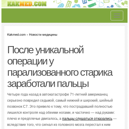
Toggle
navigati
Kakmed.com
»
Новости медицины
После уникальной
операции у
парализованного старика
заработали пальцы
Четыре года назад в автокатастрофе 71-летний американец
серьезно повредил седьмой, самый нижний и широкий, шейный
позвонок С7. Это привело к тому, что пострадавший полностью
лишился контроля над обеими ногами, и частично — над руками:
плечо и предплечье двигалось, а
пальцы слушаться отказались
—
вследствие того, что сигнал из головного мозга перестал к ним