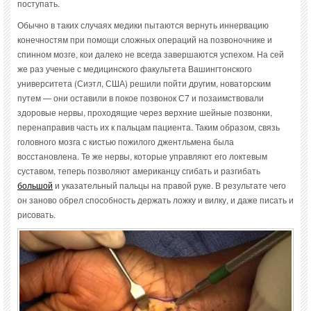
поступать.
Обычно в таких случаях медики пытаются вернуть иннервацию
конечностям при помощи сложных операций на позвоночнике и
спинном мозге, кои далеко не всегда завершаются успехом. На сей
же раз ученые с медицинского факультета Вашингтонского
университета (Сиэтл, США) решили пойти другим, новаторским
путем — они оставили в покое позвонок С7 и позаимствовали
здоровые нервы, проходящие через верхние шейные позвонки,
перенаправив часть их к пальцам пациента. Таким образом, связь
головного мозга с кистью пожилого джентльмена была
восстановлена. Те же нервы, которые управляют его локтевым
суставом, теперь позволяют американцу сгибать и разгибать
большой
и указательный пальцы на правой руке. В результате чего
он заново обрел способность держать ложку и вилку, и даже писать и
рисовать.