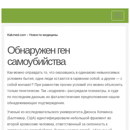
Toggle
navigati
Kakmed.com
»
Новости медицины
Обнаружен ген
самоубийства
Как можно оправдать то, что оказавшись в одинаково невыносимых
условиях бытия, одни люди остаются в гармонии собой, а другие — с
собой кончают? При равенстве прочих условий это можно объяснить
только генетически. Так «издревле» рассуждали психиатры, и судя
по последним данным, их фаталистические предположения нашли
обнадеживающее подтверждение.
Ученые из исследовательского университета Джонса Хопкинса
(Балтимор, США) идентифицировали небольшой фрагмент во
второй хромосоме человека, ответственный за склонность к
совершению самоубийства. В этом участке самой «обезьяньей»