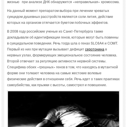
жизнью при анализе ДНК обнаружится «неправильная» хромосома.
На данный момент препаратом выбора при лечении чреватых
суицидом душевных расстройств являются соли лития, действие
которых на организм отягчается букетом побочных эффектов.
В 2008 году российские ученые из Санкт-Петербурга также
докладывали об идентификации генов, которые могут быть повинны
в суицидальном поведении. Речь тогда шла о генах SLC6A4 и COMT.
Первый из них при мутации вызывает дефицит
серотонина
в
нервных узлах, формирующих эмоциональное состояние человека.
Второй отвечает за регуляцию активности нервной системы.
Специфика обоих «грешных» генов в том, что находясь в мутантной
форме они толкают человека на самые жестокие волевые
физические действия в отношении себя. Речь идет о таких практиках
самоубийства, как прыжки с высоты, самострел и повешение.