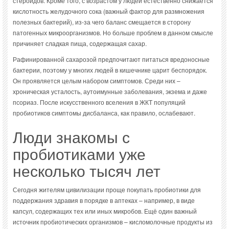
стероидов. Кроме того, с возрастом у людей естественно снижается
кислотность желудочного сока (важный фактор для размножения
полезных бактерий), из-за чего баланс смещается в сторону
патогенных микроорганизмов. Но больше проблем в данном смысле
причиняет сладкая пища, содержащая сахар.
Рафинированной сахарозой предпочитают питаться вредоносные
бактерии, поэтому у многих людей в кишечнике царит беспорядок.
Он проявляется целым набором симптомов. Среди них –
хроническая усталость, аутоимунные заболевания, экзема и даже
псориаз. После искусственного вселения в ЖКТ популяций
пробиотиков симптомы дисбаланса, как правило, ослабевают.
Люди знакомы с
пробиотиками уже
несколько тысяч лет
Сегодня жителям цивилизации проще покупать пробиотики для
поддержания здравия в порядке в аптеках – например, в виде
капсул, содержащих тех или иных микробов. Ещё один важный
источник пробиотических организмов – кисломолочные продукты из