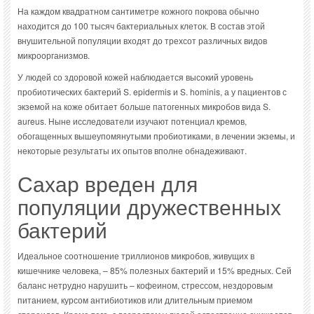
На каждом квадратном сантиметре кожного покрова обычно
находится до 100 тысяч бактериальных клеток. В состав этой
внушительной популяции входят до трехсот различных видов
микроорганизмов.
У людей со здоровой кожей наблюдается высокий уровень
пробиотических бактерий S. epidermis и S. hominis, а у пациентов с
экземой на коже обитает больше патогенных микробов вида S.
aureus. Ныне исследователи изучают потенциал кремов,
обогащенных вышеупомянутыми пробиотиками, в лечении экземы, и
некоторые результаты их опытов вполне обнадеживают.
Сахар вреден для
популяции дружественных
бактерий
Идеальное соотношение триллионов микробов, живущих в
кишечнике человека, – 85% полезных бактерий и 15% вредных. Сей
баланс нетрудно нарушить – кофеином, стрессом, нездоровым
питанием, курсом антибиотиков или длительным приемом