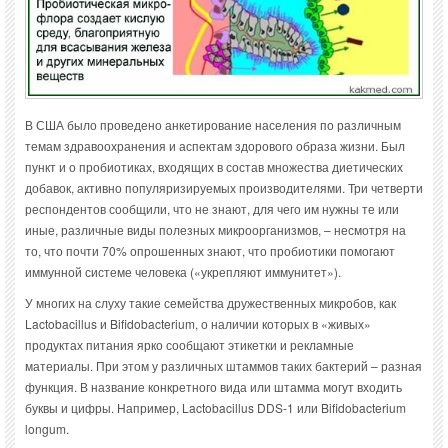
В США было проведено анкетирование населения по различным
темам здравоохранения и аспектам здорового образа жизни. Был
пункт и о пробиотиках, входящих в состав множества диетических
добавок, активно популяризируемых производителями. Три четверти
респондентов сообщили, что не знают, для чего им нужны те или
иные, различные виды полезных микроорганизмов, – несмотря на
то, что почти 70% опрошенных знают, что пробиотики помогают
иммунной системе человека («укрепляют иммунитет»).
У многих на слуху такие семейства дружественных микробов, как
Lactobacillus и Bifidobacterium, о наличии которых в «живых»
продуктах питания ярко сообщают этикетки и рекламные
материалы. При этом у различных штаммов таких бактерий – разная
функция. В название конкретного вида или штамма могут входить
буквы и цифры. Например, Lactobacillus DDS-1 или Bifidobacterium
longum.