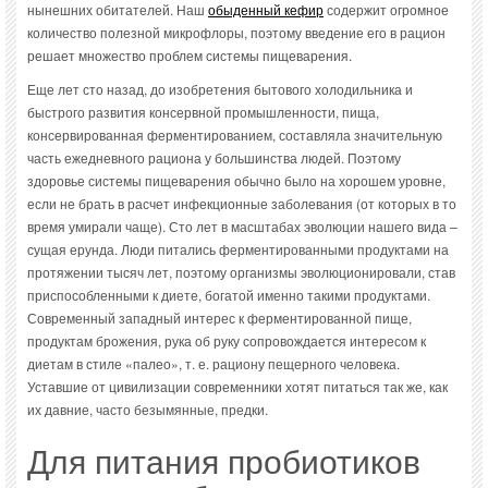
нынешних обитателей. Наш
обыденный кефир
содержит огромное
количество полезной микрофлоры, поэтому введение его в рацион
решает множество проблем системы пищеварения.
Еще лет сто назад, до изобретения бытового холодильника и
быстрого развития консервной промышленности, пища,
консервированная ферментированием, составляла значительную
часть ежедневного рациона у большинства людей. Поэтому
здоровье системы пищеварения обычно было на хорошем уровне,
если не брать в расчет инфекционные заболевания (от которых в то
время умирали чаще). Сто лет в масштабах эволюции нашего вида –
сущая ерунда. Люди питались ферментированными продуктами на
протяжении тысяч лет, поэтому организмы эволюционировали, став
приспособленными к диете, богатой именно такими продуктами.
Современный западный интерес к ферментированной пище,
продуктам брожения, рука об руку сопровождается интересом к
диетам в стиле «палео», т. е. рациону пещерного человека.
Уставшие от цивилизации современники хотят питаться так же, как
их давние, часто безымянные, предки.
Для питания пробиотиков