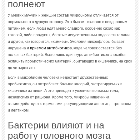
полнеют
У многих мужчин и женщин состав микробиомы отличается от
нормального в дурную сторону. Это бывает связано с нездоровым
питанием, если люди едят много сладкого, особенно сахар как
таковой, либо продукты, богатые искусственными подсластителями
и другой, как говорится, «химией». Экология микрофлоры бывает
нарушена и
приемом антибиотиков
, когда человек остается без
полезных бактерий. Всего лишь один курс антибиотиков способен
ослабить пробиотических бактерий, обитающих в кишечнике, на срок
до четырех лет.
Если в микробиоме человека недостает дружественных
пробиотиков, он потребляет больше калорий, экстрагируемых в
кишечнике из пищи. А это приводит к увеличению массы тела,
независимо от рациона. Кроме того, микробы кишечника
взаимодействуют с гормонами, регулирующими аппетит, – грелином
и лептином.
Бактерии влияют и на
работу головного мозга