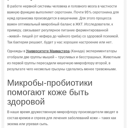
В работе нервной системы человека и головного мозга в частности
важную функцию выполняет серотонин. Почти 95% серотонина для
нужд организма производится в кишечнике. Для этого процесса
важен оптимальный микробный баланс в ЖКТ. Исследователи, к
примеру, связывают регулярное питание ферментированной
«живой» пищей (от кефира до чайного гриба) со здоровой психикой.
Так бактерии решают, будет у нас хорошее настроение или нет.
Однажды в
Университете Макмастера
(Канада) экспериментаторы
отобрали две группы мышей – трусливых и бесстрашных. Животным
из первой группы пересадили кишечную микрофлору второй, в
результате чего несмелые грызуны сделались менее тревожными.
Микробы-пробиотики
помогают коже быть
здоровой
В наше время дружественную микрофлору производители вводят в
состав кремов и спреев для лечения заболеваний кожи – таких как
экзема или угревая сыпь.