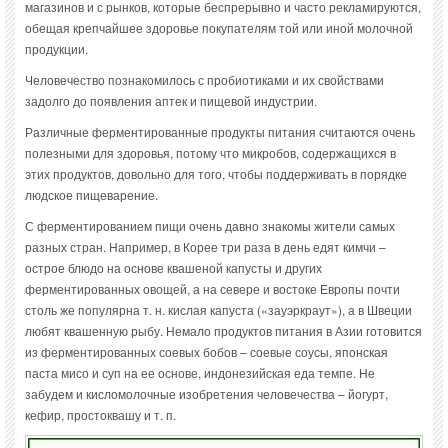
магазинов и с рынков, которые беспрерывно и часто рекламируются,
обещая крепчайшее здоровье покупателям той или иной молочной
продукции.
Человечество познакомилось с пробиотиками и их свойствами
задолго до появления аптек и пищевой индустрии.
Различные ферментированные продукты питания считаются очень
полезными для здоровья, потому что микробов, содержащихся в
этих продуктов, довольно для того, чтобы поддерживать в порядке
людское пищеварение.
С ферментированием пищи очень давно знакомы жители самых
разных стран. Например, в Корее три раза в день едят кимчи –
острое блюдо на основе квашеной капусты и других
ферментированных овощей, а на севере и востоке Европы почти
столь же популярна т. н. кислая капуста («зауэркраут»), а в Швеции
любят квашенную рыбу. Немало продуктов питания в Азии готовится
из ферментированных соевых бобов – соевые соусы, японская
паста мисо и суп на ее основе, индонезийская еда темпе. Не
забудем и кисломолочные изобретения человечества – йогурт,
кефир, простоквашу и т. п.