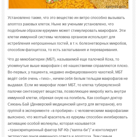
Установлено также, что это вещество ин витро способно вызывать
апоптоз раковых клеток. Ныне же учеными установлено, что
подобным образом куркумин может стимулировать макрофаги. Эти
клетки иммунной системы человека организм использует для
истребления непрошенных гостей, в т.ч. болезнетворных микробов,
способом фагоцитоза, то есть заглатывания и переваривания.
Что до микобактерии (МБТ), называемой еще палочкой Коха, то
упомянутые выше макрофаги с её нашествиями справляются плохо.
Во-первых, у пациента, недавно инфицированного чахоткой, МБТ
ведёт себя очень «тихо», ничем себя белым тельцам макрофагов не
выдавая. Если же макрофаг ловит МБТ, то клетка туберкулезной
палочки синтезирует вещества, позволяющее микробу жить внутри
иммунной клетки, обрекая оную на погибель. Как сообщил доктор
Сиюань Бай (Денверский медицинский центр для ветеранов), его
группой в эксперименте «в пробирке» с человеческими макрофагами
выяснено, что желтый краситель из куркумы способен ингибировать
активацию особой молекулы, которая называется
«транскрипционный фактор NF-Kb (“каппа-би”)” и контолирует
экспрессию генов иммунного ответа и апоптоза. Тем самым