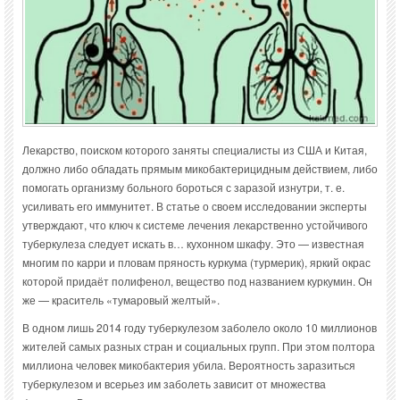
Лекарство, поиском которого заняты специалисты из США и Китая,
должно либо обладать прямым микобактерицидным действием, либо
помогать организму больного бороться с заразой изнутри, т. е.
усиливать его иммунитет. В статье о своем исследовании эксперты
утверждают, что ключ к системе лечения лекарственно устойчивого
туберкулеза следует искать в… кухонном шкафу. Это — известная
многим по карри и пловам пряность куркума (турмерик), яркий окрас
которой придаёт полифенол, вещество под названием куркумин. Он
же — краситель «тумаровый желтый».
В одном лишь 2014 году туберкулезом заболело около 10 миллионов
жителей самых разных стран и социальных групп. При этом полтора
миллиона человек микобактерия убила. Вероятность заразиться
туберкулезом и всерьез им заболеть зависит от множества