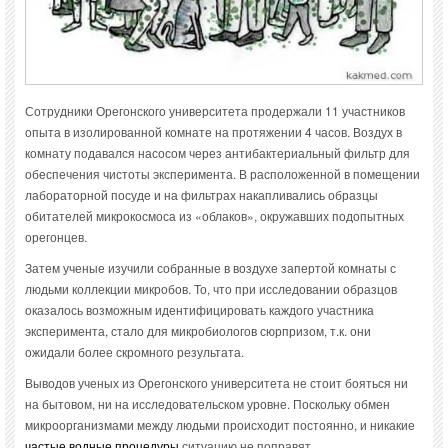
Сотрудники Орегонского университета продержали 11 участников
опыта в изолированной комнате на протяжении 4 часов. Воздух в
комнату подавался насосом через антибактериальный фильтр для
обеспечения чистоты эксперимента. В расположенной в помещении
лабораторной посуде и на фильтрах накапливались образцы
обитателей микрокосмоса из «облаков», окружавших подопытных
орегонцев.
Затем ученые изучили собранные в воздухе запертой комнаты с
людьми коллекции микробов. То, что при исследовании образцов
оказалось возможным идентифицировать каждого участника
эксперимента, стало для микробиологов сюрпризом, т.к. они
ожидали более скромного результата.
Выводов ученых из Орегонского университета не стоит бояться ни
на бытовом, ни на исследовательском уровне. Поскольку обмен
микроорганизмами между людьми происходит постоянно, и никакие
частые водные процедуры
ситуацию не поправят.