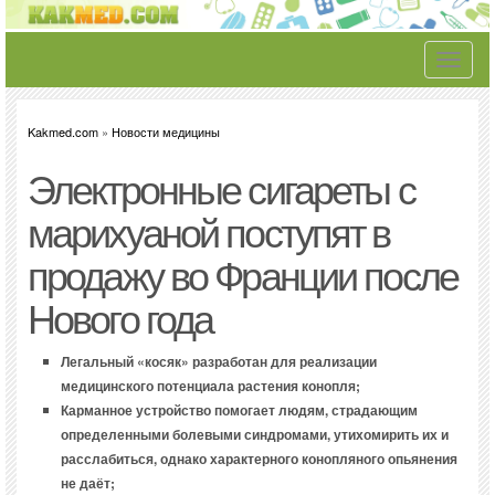
Toggle
navigati
Kakmed.com
»
Новости медицины
Электронные сигареты с
марихуаной поступят в
продажу во Франции после
Нового года
Легальный «косяк» разработан для реализации
медицинского потенциала растения конопля;
Карманное устройство помогает людям, страдающим
определенными болевыми синдромами, утихомирить их и
расслабиться, однако характерного конопляного опьянения
не даёт;