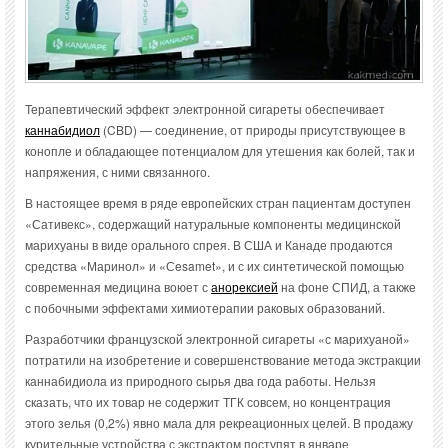
Терапевтический эффект электронной сигареты обеспечивает
каннабидиол
(CBD) — соединение, от природы присутствующее в
конопле и обладающее потенциалом для утешения как болей, так и
напряжения, с ними связанного.
В настоящее время в ряде европейских стран пациентам доступен
«Сативекс», содержащий натуральные компоненты медицинской
марихуаны в виде орального спрея. В США и Канаде продаются
средства «Маринол» и «Сesamet», и с их синтетической помощью
современная медицина воюет с
анорексией
на фоне СПИД, а также
с побочными эффектами химиотерапии раковых образований.
Разработчики французской электронной сигареты «с марихуаной»
потратили на изобретение и совершенствование метода экстракции
каннабидиола из природного сырья два года работы. Нельзя
сказать, что их товар не содержит ТГК совсем, но концентрация
этого зелья (0,2%) явно мала для рекреационных целей. В продажу
курительные устройства с экстрактом поступят в январе