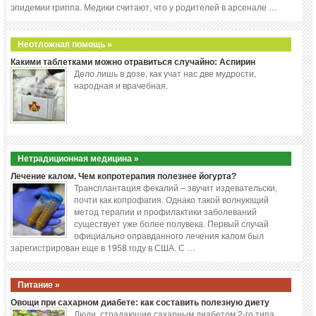
эпидемии гриппа. Медики считают, что у родителей в арсенале …
Неотложная помощь »
Какими таблетками можно отравиться случайно: Аспирин
Дело лишь в дозе, как учат нас две мудрости,
народная и врачебная.
Нетрадиционная медицина »
Лечение калом. Чем копротерапия полезнее йогурта?
Трансплантация фекалий – звучит издевательски,
почти как копрофагия. Однако такой волнующий
метод терапии и профилактики заболеваний
существует уже более полувека. Первый случай
официально оправданного лечения калом был
зарегистрирован еще в 1958 году в США. С …
Питание »
Овощи при сахарном диабете: как составить полезную диету
Люди, страдающие сахарным диабетом 2-го типа