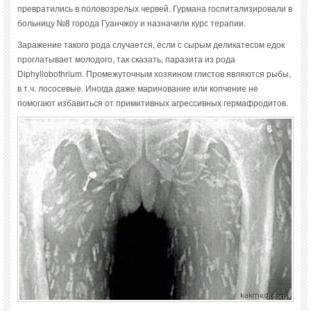
превратились в половозрелых червей. Гурмана госпитализировали в
больницу №8 города Гуанчжоу и назначили курс терапии.
Заражение такого рода случается, если с сырым деликатесом едок
проглатывает молодого, так сказать, паразита из рода
Diphyllobothrium. Промежуточным хозяином глистов являются рыбы,
в т.ч. лососевые. Иногда даже маринование или копчение не
помогают избавиться от примитивных агрессивных гермафродитов.