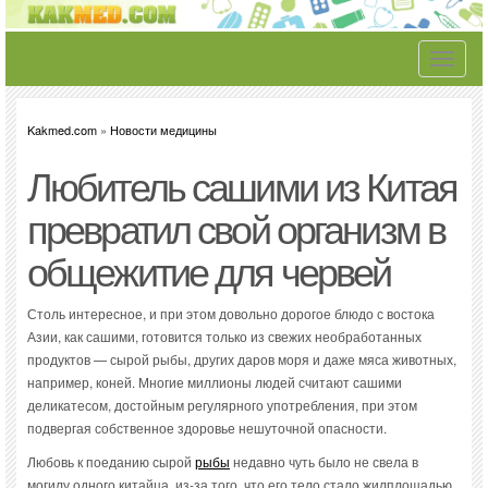
Toggle
navigati
Kakmed.com
»
Новости медицины
Любитель сашими из Китая
превратил свой организм в
общежитие для червей
Столь интересное, и при этом довольно дорогое блюдо с востока
Азии, как сашими, готовится только из свежих необработанных
продуктов — сырой рыбы, других даров моря и даже мяса животных,
например, коней. Многие миллионы людей считают сашими
деликатесом, достойным регулярного употребления, при этом
подвергая собственное здоровье нешуточной опасности.
Любовь к поеданию сырой
рыбы
недавно чуть было не свела в
могилу одного китайца, из-за того, что его тело стало жилплощадью