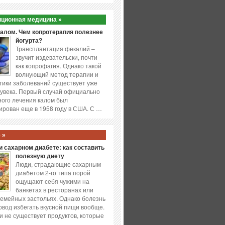
ционная медицина »
калом. Чем копротерапия полезнее
йогурта?
Трансплантация фекалий –
звучит издевательски, почти
как копрофагия. Однако такой
волнующий метод терапии и
ики заболеваний существует уже
увека. Первый случай официально
ого лечения калом был
ирован еще в 1958 году в США. С …
 »
 сахарном диабете: как составить
полезную диету
Люди, страдающие сахарным
диабетом 2-го типа порой
ощущают себя чужими на
банкетах в ресторанах или
емейных застольях. Однако болезнь
повод избегать вкусной пищи вообще.
и не существует продуктов, которые
…