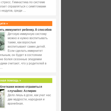
 стресс. Гимнастика по системе
огает справляться с симптомами
 недугов, среди …
дитя »
ить иммунитет ребенку. 8 способов
Детскую иммунную систему
можно и нужно воспитывать
также, как взрослые
воспитывают самих детей.
Если сделать иммунитет
ильным, он будет в состоянии
не болея сезонные эпидемии
едики считают, что у родителей в
 …
жная помощь »
аблетками можно отравиться
случайно: Аспирин
Дело лишь в дозе, как учат нас
две мудрости, народная и
врачебная.