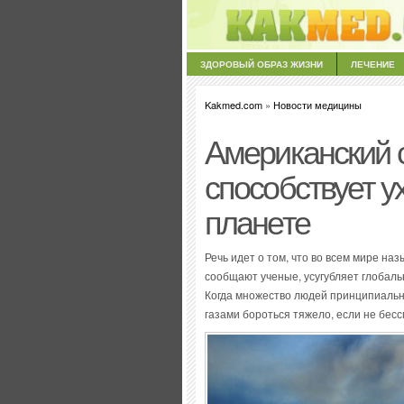
ЗДОРОВЫЙ ОБРАЗ ЖИЗНИ
ЛЕЧЕНИЕ
Kakmed.com
»
Новости медицины
Американский 
способствует 
планете
Речь идет о том, что во всем мире на
сообщают ученые, усугубляет глобал
Когда множество людей принципиальн
газами бороться тяжело, если не бес