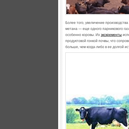
Более того, увеличение производств
метана — еще одного парникового газ
особенно коровы. Их
экскременты
исп
продуктовой гонкой почвы, что сопро
больше, чем когда-либо в ее долгой ис