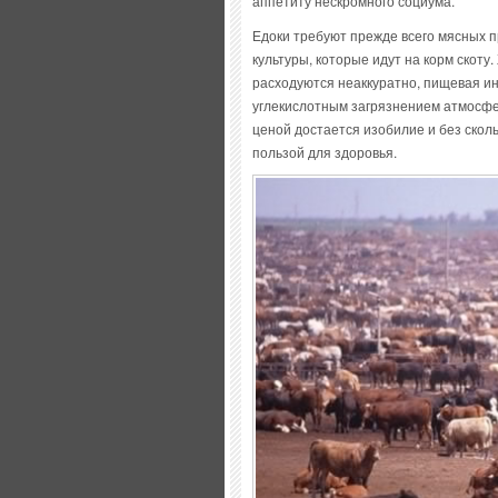
аппетиту нескромного социума.
Едоки требуют прежде всего мясных п
культуры, которые идут на корм скоту
расходуются неаккуратно, пищевая ин
углекислотным загрязнением атмосфер
ценой достается изобилие и без скол
пользой для здоровья.