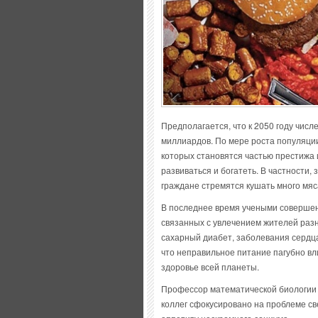
Предполагается, что к 2050 году чис
миллиардов. По мере роста популяции
которых становятся частью престижа 
развиваться и богатеть. В частности
граждане стремятся кушать много мяса
В последнее время учеными совершен
связанных с увлечением жителей раз
сахарный диабет, заболевания сердца 
что неправильное питание пагубно вли
здоровье всей планеты.
Профессор математической биологии К
коллег сфокусировано на проблеме св