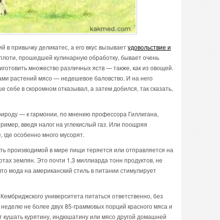
й в привычку деликатес, а его вкус вызывает
удовольствие и
 плоти, прошедшей кулинарную обработку, бывает очень
иготовить множество различных яств — также, как из овощей.
рами растений мясо — недешевое баловство. И на него
 себе в скоромном отказывал, а затем добился, так сказать,
рироду — к гармонии, по мнению профессора Гиллигана,
имер, введя налог на углекислый газ. Или поощряя
 где особенно много мусорят.
ть производимой в мире пищи теряется или отправляется на
вотах землян. Это почти 1,3 миллиарда тонн продуктов, не
то мода на американский стиль в питании стимулирует
з Кембриджского университета питаться ответственно, без
 неделю не более двух 85-граммовых порций красного мяса и
т кушать курятину, индюшатину или мясо другой домашней