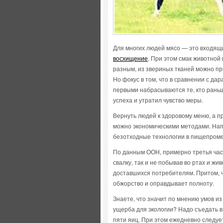
Для многих людей мясо — это входящи
восхищение
. При этом смак животной
разным, из звериных тканей можно пр
Но фокус в том, что в сравнении с да
первыми набрасываются те, кто раньше
успеха и утратил чувство меры.
Вернуть людей к здоровому меню, а п
можно экономическими методами. Напр
безотходные технологии в пищепроме,
По данным ООН, примерно третья час
свалку, так и не побывав во ртах и жи
доставшихся потребителям. Притом, ч
обжорство и оправдывает полноту.
Знаете, что значит по мнению умов и
ущерба для экологии? Надо съедать в
пяти яиц. При этом ежедневно следуе