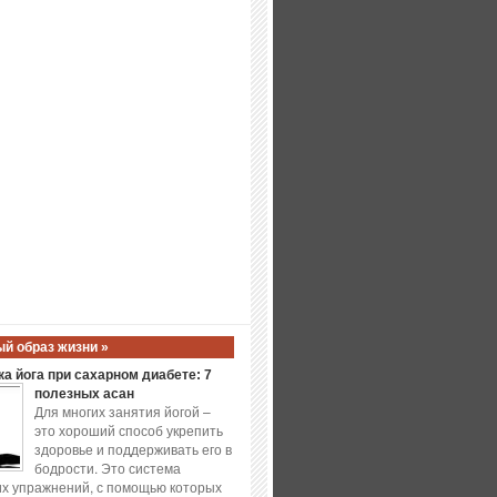
й образ жизни »
а йога при сахарном диабете: 7
полезных асан
Для многих занятия йогой –
это хороший способ укрепить
здоровье и поддерживать его в
бодрости. Это система
х упражнений, с помощью которых