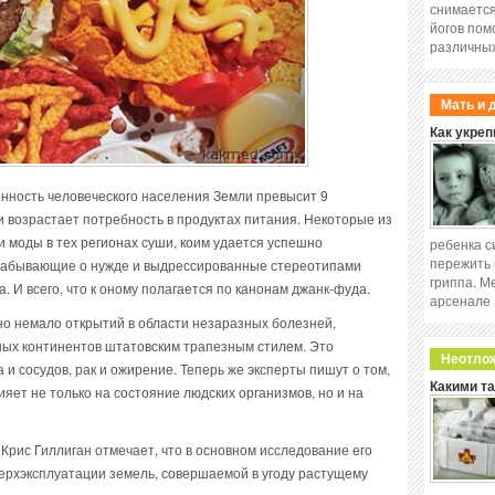
снимается
йогов пом
различных
Мать и 
Как укреп
ленность человеческого населения Земли превысит 9
 возрастает потребность в продуктах питания. Некоторые из
и моды в тех регионах суши, коим удается успешно
ребенка с
пережить 
, забывающие о нужде и выдрессированные стереотипами
гриппа. М
. И всего, что к оному полагается по канонам джанк-фуда.
арсенале
о немало открытий в области незаразных болезней,
ных континентов штатовским трапезным стилем. Это
Неотло
и сосудов, рак и ожирение. Теперь же эксперты пишут о том,
Какими т
яет не только на состояние людских организмов, но и на
рис Гиллиган отмечает, что в основном исследование его
ерхэксплуатации земель, совершаемой в угоду растущему