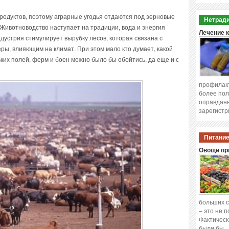
родуктов, поэтому аграрные угодья отдаются под зерновые
Нетради
. Животноводство наступает на традиции, вода и энергия
Лечение 
дустрия стимулирует вырубку лесов, которая связана с
ы, влияющим на климат. При этом мало кто думает, какой
ьких полей, ферм и боен можно было бы обойтись, да еще и с
профилакт
более пол
оправданн
зарегистр
Питание
Овощи при
больших с
– это не 
Фактическ
были бы 