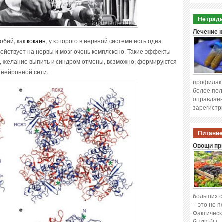
Нетради
Лечение 
обий, как
кокаин
, у которого в нервной системе есть одна
ействует на нервы и мозг очень комплексно. Такие эффекты
и, желание выпить и синдром отмены, возможно, формируются
 нейронной сети.
профилакт
более пол
оправданн
зарегистр
Питание
Овощи при
больших с
– это не 
Фактическ
были бы 