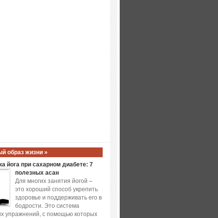
й образ жизни »
а йога при сахарном диабете: 7
полезных асан
Для многих занятия йогой –
это хороший способ укрепить
здоровье и поддерживать его в
бодрости. Это система
х упражнений, с помощью которых