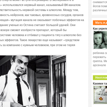
снимается
» использовался нервный канал, называемый BK-каналом.
йогов пом
увствительность нервной системы к алкоголю. Между тем,
различных
ивность нейронов, как таковых, кровеносных сосудов, органов
еющая» мутация канала не оказывает побочных эффектов на
Мать и 
здание ученые из Остина считают большой удачей. Они
Как укреп
 вскоре сможет изобрести препарат, который бы
системе человека и отбивал у пациента тягу к алкоголю без
ых эффектов. Такое лекарство еще называют «средством
ть за компанию с нужным человеком, при этом не теряя
ребенка с
пережить 
гриппа. М
арсенале
Неотло
Какими т