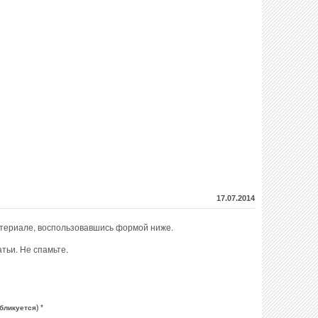
17.07.2014
атериале, воспользовавшись формой ниже.
тьи. Не спамьте.
бликуется) *