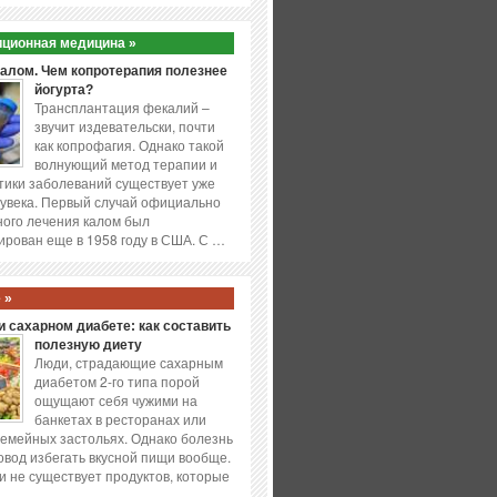
ционная медицина »
калом. Чем копротерапия полезнее
йогурта?
Трансплантация фекалий –
звучит издевательски, почти
как копрофагия. Однако такой
волнующий метод терапии и
ики заболеваний существует уже
увека. Первый случай официально
ого лечения калом был
ирован еще в 1958 году в США. С …
 »
 сахарном диабете: как составить
полезную диету
Люди, страдающие сахарным
диабетом 2-го типа порой
ощущают себя чужими на
банкетах в ресторанах или
емейных застольях. Однако болезнь
повод избегать вкусной пищи вообще.
и не существует продуктов, которые
…