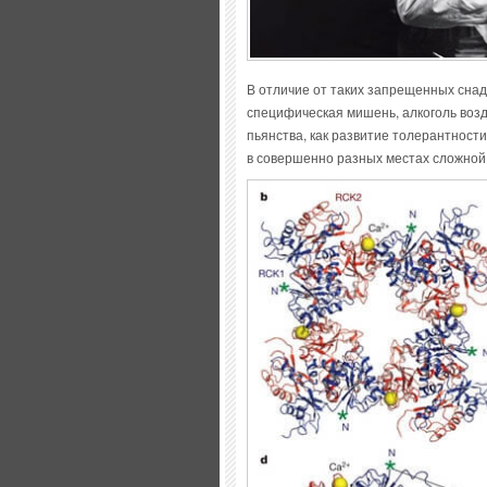
В отличие от таких запрещенных снад
специфическая мишень, алкоголь возд
пьянства, как развитие толерантност
в совершенно разных местах сложной