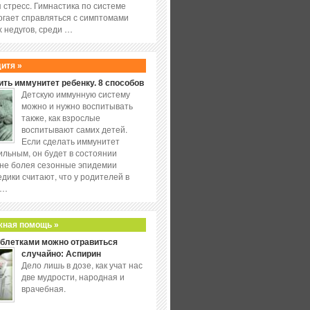
 стресс. Гимнастика по системе
огает справляться с симптомами
 недугов, среди …
дитя »
ить иммунитет ребенку. 8 способов
Детскую иммунную систему
можно и нужно воспитывать
также, как взрослые
воспитывают самих детей.
Если сделать иммунитет
ильным, он будет в состоянии
не болея сезонные эпидемии
едики считают, что у родителей в
 …
жная помощь »
аблетками можно отравиться
случайно: Аспирин
Дело лишь в дозе, как учат нас
две мудрости, народная и
врачебная.