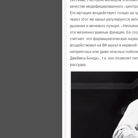
качестве модифицированного «центра
Его мутация воздействует только на ч
через этот же канал регулируется акт
дыхания и мочевого пузыря. «Непьян
эти жизненно важные функции. Ее со
считают, что фармацевтическая наука
воздействовал на BK-канал в нервной 
неприятных или даже опасных побочн
Джеймса Бонда», т.к. оно позволит пи
рассудка.