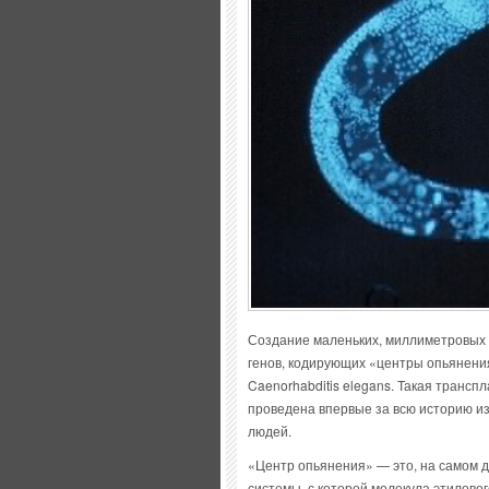
Создание маленьких, миллиметровых 
генов, кодирующих «центры опьянени
Caenorhabditis elegans. Такая транс
проведена впервые за всю историю из
людей.
«Центр опьянения» — это, на самом д
системы, с которой молекула этиловог