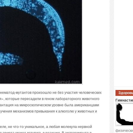
нематод-мутантов произошло не без участия человеческих
Здоровы
я», которые пересадили в геном лабораторного животного
Гимнастик
плантация на микроскопическом уровне была американцами
учения механизмов привыкания к алкоголю у животных и
еле, не что-то уникальное, а любая молекула нервной
физически
о спирта может вступить в реакцию. В эксперименте в