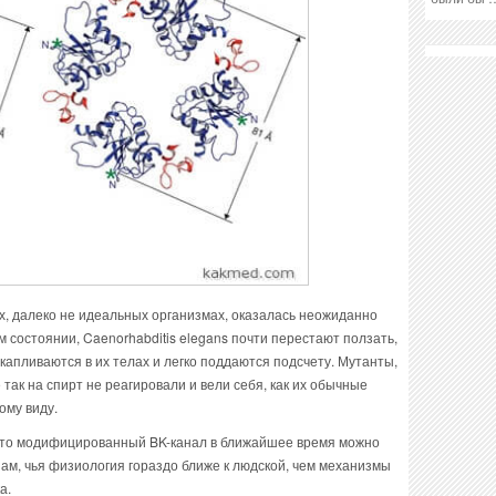
х, далеко не идеальных организмах, оказалась неожиданно
 состоянии, Caenorhabditis elegans почти перестают ползать,
капливаются в их телах и легко поддаются подсчету. Мутанты,
так на спирт не реагировали и вели себя, как их обычные
ому виду.
 что модифицированный BK-канал в ближайшее время можно
м, чья физиология гораздо ближе к людской, чем механизмы
а.