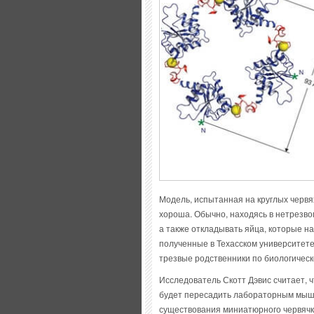
Модель, испытанная на круглых червя
хороша. Обычно, находясь в нетрезвом
а также откладывать яйца, которые на
полученные в Техасском университете 
трезвые родственники по биологическ
Исследователь Скотт Дэвис считает,
будет пересадить лабораторным мыша
существования миниатюрного червячк