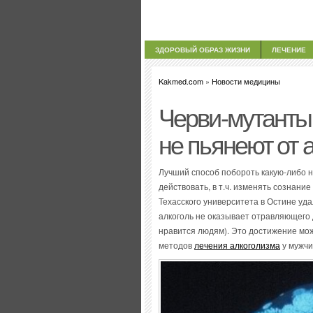
ЗДОРОВЫЙ ОБРАЗ ЖИЗНИ
ЛЕЧЕНИЕ
Kakmed.com
»
Новости медицины
Черви-мутанты 
не пьянеют от 
Лучший способ побороть какую-либо н
действовать, в т.ч. изменять сознани
Техасского университета в Остине уд
алкоголь не оказывает отравляющего д
нравится людям). Это достижение мо
методов
лечения алкоголизма
у мужчи