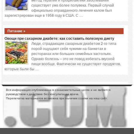
существует уже более полувека. Первый случай
официально оправданного лечения калом был
зарегистрирован еще в 1958 году в США. С …
Питание »
Овощи при сахарном диабете: как составить полезную диету
Люди, страдающие сахарным диабетом 2-го типа
порой ощущают себя чужими на банкетах в
ресторанах или больших семейных застольях.
Однако болезнь – это не повод избегать вкусной
пищи вообще. Фактически не существует продуктов,
которые были бы …
Вся информация опубликована в ознакомительных целях и не является
руководством к действию без консультации врача.
Перепечатка материалов возможна при наличии ссылки на наш сайт.