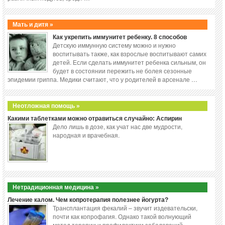
Мать и дитя »
Как укрепить иммунитет ребенку. 8 способов
Детскую иммунную систему можно и нужно
воспитывать также, как взрослые воспитывают самих
детей. Если сделать иммунитет ребенка сильным, он
будет в состоянии пережить не болея сезонные
эпидемии гриппа. Медики считают, что у родителей в арсенале …
Неотложная помощь »
Какими таблетками можно отравиться случайно: Аспирин
Дело лишь в дозе, как учат нас две мудрости,
народная и врачебная.
Нетрадиционная медицина »
Лечение калом. Чем копротерапия полезнее йогурта?
Трансплантация фекалий – звучит издевательски,
почти как копрофагия. Однако такой волнующий
метод терапии и профилактики заболеваний