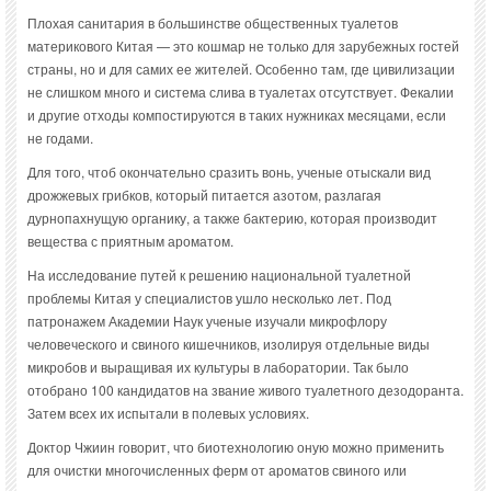
Плохая санитария в большинстве общественных туалетов
материкового Китая — это кошмар не только для зарубежных гостей
страны, но и для самих ее жителей. Особенно там, где цивилизации
не слишком много и система слива в туалетах отсутствует. Фекалии
и другие отходы компостируются в таких нужниках месяцами, если
не годами.
Для того, чтоб окончательно сразить вонь, ученые отыскали вид
дрожжевых грибков, который питается азотом, разлагая
дурнопахнущую органику, а также бактерию, которая производит
вещества с приятным ароматом.
На исследование путей к решению национальной туалетной
проблемы Китая у специалистов ушло несколько лет. Под
патронажем Академии Наук ученые изучали микрофлору
человеческого и свиного кишечников, изолируя отдельные виды
микробов и выращивая их культуры в лаборатории. Так было
отобрано 100 кандидатов на звание живого туалетного дезодоранта.
Затем всех их испытали в полевых условиях.
Доктор Чжиин говорит, что биотехнологию оную можно применить
для очистки многочисленных ферм от ароматов свиного или