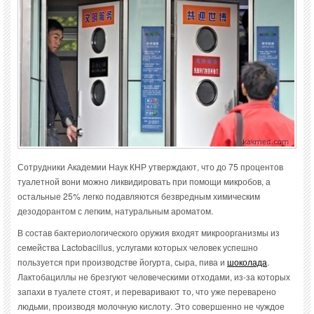
Сотрудники Академии Наук КНР утверждают, что до 75 процентов
туалетной вони можно ликвидировать при помощи микробов, а
остальные 25% легко подавляются безвредным химическим
дезодорантом с легким, натуральным ароматом.
В состав бактериологического оружия входят микроорганизмы из
семейства Lactobacillus, услугами которых человек успешно
пользуется при производстве йогурта, сыра, пива и
шоколада
.
Лактобациллы не брезгуют человеческими отходами, из-за которых
запахи в туалете стоят, и переваривают то, что уже переварено
людьми, производя молочную кислоту. Это совершенно не чуждое