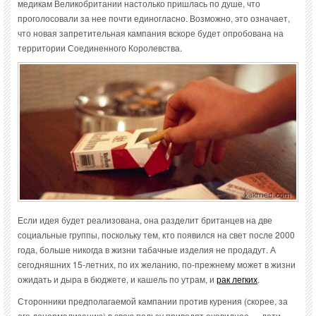
медикам Великобритании настолько пришлась по душе, что
проголосовали за нее почти единогласно. Возможно, это означает,
что новая запретительная кампания вскоре будет опробована на
территории Соединенного Королевства.
Если идея будет реализована, она разделит британцев на две
социальные группы, поскольку тем, кто появился на свет после 2000
года, больше никогда в жизни табачные изделия не продадут. А
сегодняшних 15-летних, по их желанию, по-прежнему может в жизни
ожидать и дыра в бюджете, и кашель по утрам, и
рак легких
.
Сторонники предполагаемой кампании против курения (скорее, за
его денормализацию) в свою пользу приводят очевидное — дети