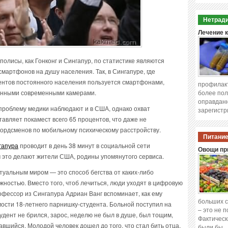
Нетради
Лечение 
олисы, как Гонконг и Сингапур, по статистике являются
мартфонов на душу населения. Так, в Сингапуре, где
центов постоянного населения пользуется смартфонами,
профилакт
енными современными камерами.
более пол
оправданн
проблему медики наблюдают и в США, однако охват
зарегистр
вляет покамест всего 65 процентов, что даже не
кордсменов по мобильному психическому расстройству.
Питание
гапура
проводит в день 38 минут в социальной сети
Овощи при
ем это делают жители США, родины упомянутого сервиса.
ртуальным миром — это способ бегства от каких-либо
жностью. Вместо того, чтоб лечиться, люди уходят в цифровую
офессор из Сингапура Адриан Ванг вспоминает, как ему
больших с
ости 18-летнего парнишку-студента. Больной поступил на
– это не 
удент не брился, зарос, неделю не был в душе, был тощим,
Фактическ
вшийся. Молодой человек дошел до того, что стал бить отца,
были бы 