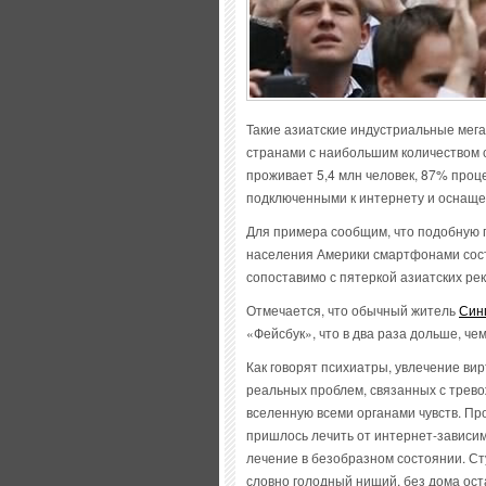
Такие азиатские индустриальные мегап
странами с наибольшим количеством с
проживает 5,4 млн человек, 87% про
подключенными к интернету и оснащ
Для примера сообщим, что подобную 
населения Америки смартфонами соста
сопоставимо с пятеркой азиатских ре
Отмечается, что обычный житель
Син
«Фейсбук», что в два раза дольше, ч
Как говорят психиатры, увлечение ви
реальных проблем, связанных с трево
вселенную всеми органами чувств. Пр
пришлось лечить от интернет-зависим
лечение в безобразном состоянии. Ст
словно голодный нищий, без дома оста