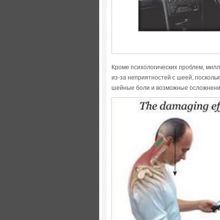
Кроме психологических проблем, мил
из-за неприятностей с шеей, поскольк
шейные боли и возможные осложнения