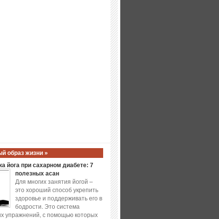
й образ жизни »
а йога при сахарном диабете: 7
полезных асан
Для многих занятия йогой –
это хороший способ укрепить
здоровье и поддерживать его в
бодрости. Это система
х упражнений, с помощью которых