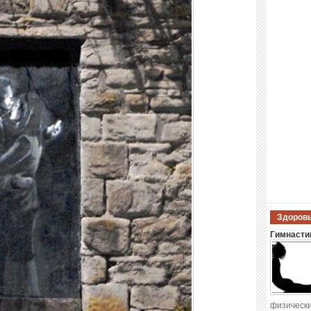
Здоровы
Гимнастик
физически