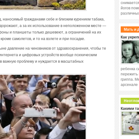
снимается
йогов пом
различных
д, наносимый гражданами себе и близким курением табака,
 дорожают, а за их использование в неположенном месте —
Мать и 
фоны и планшеты только дешевеют, а ограничений на их
Как укреп
кроме самолетов, и то на взлете и при посадке.
ыне давление на чиновников от здравоохранения, чтобы те
интернета и цифровых устройств вообще психическим
 в важную проблему и нуждается в масштабных
ребенка с
пережить 
гриппа. М
арсенале
Неотло
Какими т