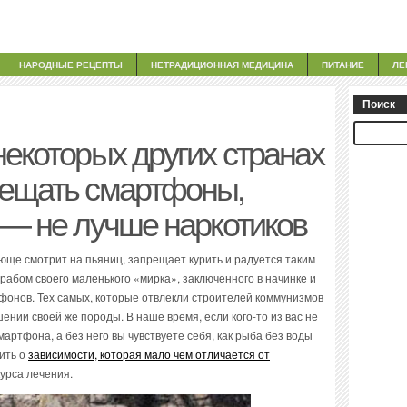
НАРОДНЫЕ РЕЦЕПТЫ
НЕТРАДИЦИОННАЯ МЕДИЦИНА
ПИТАНИЕ
ЛЕ
Поиск
некоторых других странах
рещать смартфоны,
 — не лучше наркотиков
юще смотрит на пьяниц, запрещает курить и радуется таким
я рабом своего маленького «мирка», заключенного в начинке и
онов. Тех самых, которые отвлекли строителей коммунизмов
шении своей же породы. В наше время, если кого-то из вас не
артфона, а без него вы чувствуете себя, как рыба без воды
рить о
зависимости, которая мало чем отличается от
курса лечения.