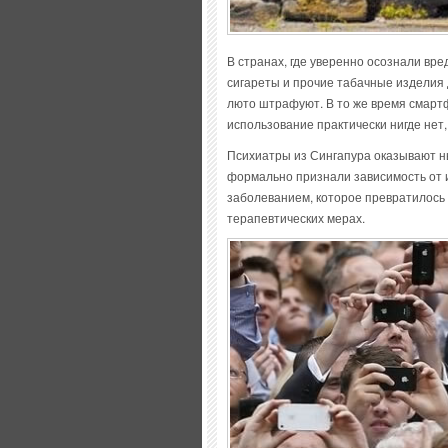
В странах, где уверенно осознали вре
сигареты и прочие табачные изделия
люто штрафуют. В то же время смарт
использование практически нигде нет, 
Психиатры из Сингапура оказывают н
формально признали зависимость от 
заболеванием, которое превратилось
терапевтических мерах.