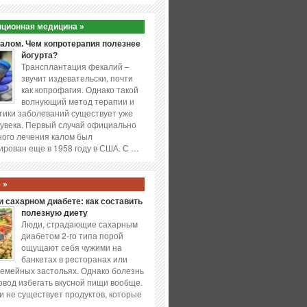
ционная медицина »
калом. Чем копротерапия полезнее
йогурта?
Трансплантация фекалий –
звучит издевательски, почти
как копрофагия. Однако такой
волнующий метод терапии и
ики заболеваний существует уже
увека. Первый случай официально
ого лечения калом был
ирован еще в 1958 году в США. С …
 »
 сахарном диабете: как составить
полезную диету
Люди, страдающие сахарным
диабетом 2-го типа порой
ощущают себя чужими на
банкетах в ресторанах или
емейных застольях. Однако болезнь
повод избегать вкусной пищи вообще.
и не существует продуктов, которые
…