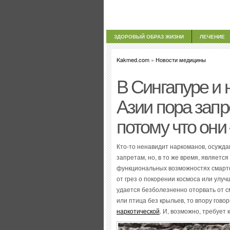
ЗДОРОВЫЙ ОБРАЗ ЖИЗНИ
ЛЕЧЕНИЕ
Kakmed.com
»
Новости медицины
В Сингапуре и 
Азии пора зап
потому что они
Кто-то ненавидит наркоманов, осужда
запретам, но, в то же время, являетс
функциональных возможностях смартф
от грез о покорении космоса или улуч
удается безболезненно оторвать от см
или птица без крыльев, то впору гово
наркотической
. И, возможно, требует 