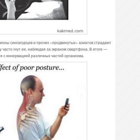
лионы сингапурцев и прочих «продвинутых» азиатов страдают
у часто гнут ее, наблюдая за экраном смартфона. В итоге —
 с иннервацией различных частей организма.