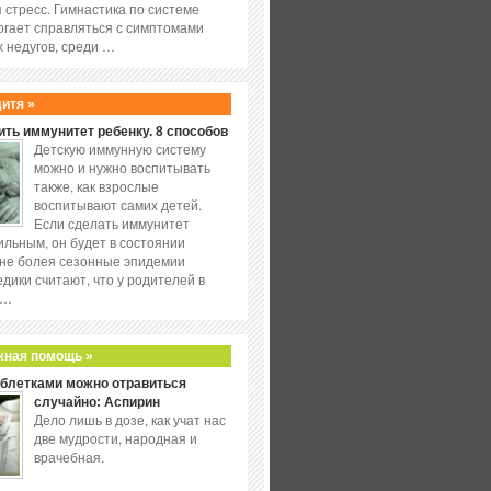
 стресс. Гимнастика по системе
огает справляться с симптомами
 недугов, среди …
дитя »
ить иммунитет ребенку. 8 способов
Детскую иммунную систему
можно и нужно воспитывать
также, как взрослые
воспитывают самих детей.
Если сделать иммунитет
ильным, он будет в состоянии
не болея сезонные эпидемии
едики считают, что у родителей в
 …
жная помощь »
аблетками можно отравиться
случайно: Аспирин
Дело лишь в дозе, как учат нас
две мудрости, народная и
врачебная.