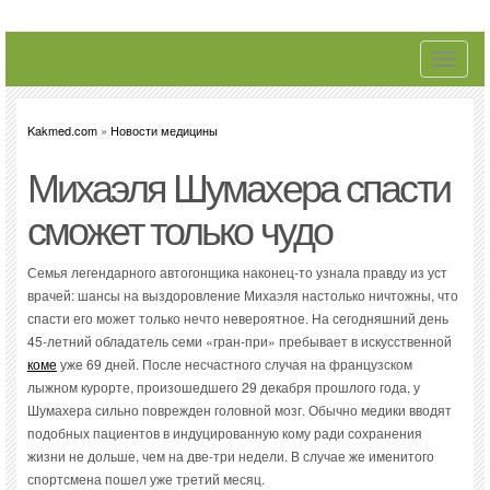
Toggle
navigati
Kakmed.com
»
Новости медицины
Михаэля Шумахера спасти
сможет только чудо
Семья легендарного автогонщика наконец-то узнала правду из уст
врачей: шансы на выздоровление Михаэля настолько ничтожны, что
спасти его может только нечто невероятное. На сегодняшний день
45-летний обладатель семи «гран-при» пребывает в искусственной
коме
уже 69 дней. После несчастного случая на французском
лыжном курорте, произошедшего 29 декабря прошлого года, у
Шумахера сильно поврежден головной мозг. Обычно медики вводят
подобных пациентов в индуцированную кому ради сохранения
жизни не дольше, чем на две-три недели. В случае же именитого
спортсмена пошел уже третий месяц.