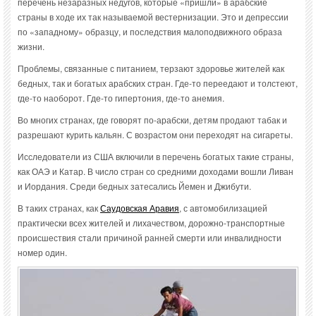
перечень незаразных недугов, которые «пришли» в арабские
страны в ходе их так называемой вестернизации. Это и депрессии
по «западному» образцу, и последствия малоподвижного образа
жизни.
Проблемы, связанные с питанием, терзают здоровье жителей как
бедных, так и богатых арабских стран. Где-то переедают и толстеют,
где-то наоборот. Где-то гипертония, где-то анемия.
Во многих странах, где говорят по-арабски, детям продают табак и
разрешают курить кальян. С возрастом они переходят на сигареты.
Исследователи из США включили в перечень богатых такие страны,
как ОАЭ и Катар. В число стран со средними доходами вошли Ливан
и Иордания. Среди бедных затесались Йемен и Джибути.
В таких странах, как
Саудовская Аравия
, с автомобилизацией
практически всех жителей и лихачеством, дорожно-транспортные
происшествия стали причиной ранней смерти или инвалидности
номер один.