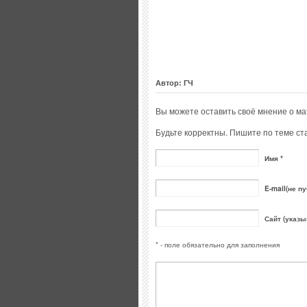
Автор: ГЧ
Вы можете оставить своё мнение о м
Будьте корректны. Пишите по теме ста
Имя *
E-mail(не пу
Сайт (указы
* - поле обязательно для заполнения