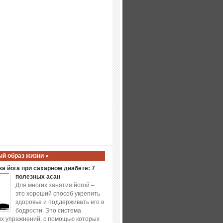
й образ жизни »
а йога при сахарном диабете: 7
полезных асан
Для многих занятия йогой –
это хороший способ укрепить
здоровье и поддерживать его в
бодрости. Это система
х упражнений, с помощью которых