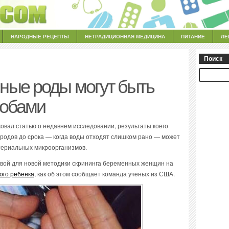
НАРОДНЫЕ РЕЦЕПТЫ
НЕТРАДИЦИОННАЯ МЕДИЦИНА
ПИТАНИЕ
ЛЕ
Поиск
ые роды могут быть
робами
вал статью о недавнем исследовании, результаты коего
й родов до срока — когда воды отходят слишком рано — может
териальных микроорганизмов.
овой для новой методики скрининга беременных женщин на
го ребенка
, как об этом сообщает команда ученых из США.