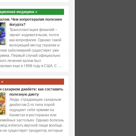
ционная медицина »
калом. Чем копротерапия полезнее
йогурта?
Трансплантация фекалий –
звучит издевательски, почти
как копрофагия. Однако такой
волнующий метод терапии и
ики заболеваний существует уже
увека. Первый случай официально
ого лечения калом был
ирован еще в 1958 году в США. С …
 »
 сахарном диабете: как составить
полезную диету
Люди, страдающие сахарным
диабетом 2-го типа порой
ощущают себя чужими на
банкетах в ресторанах или
емейных застольях. Однако болезнь
повод избегать вкусной пищи вообще.
и не существует продуктов, которые
…