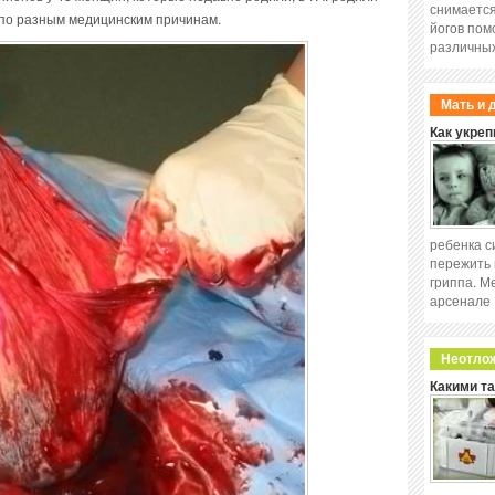
снимается
по разным медицинским причинам.
йогов пом
различных
Мать и 
Как укреп
ребенка с
пережить 
гриппа. М
арсенале
Неотло
Какими т