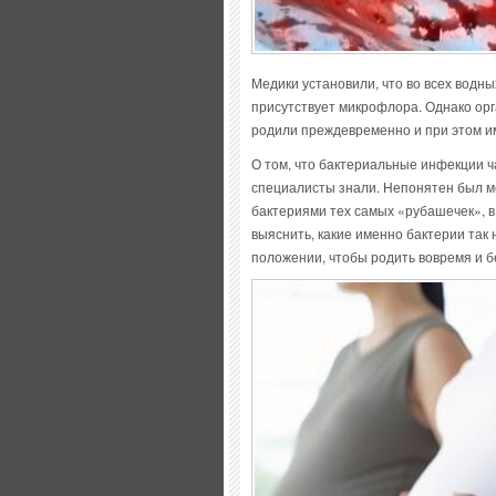
Медики установили, что во всех водн
присутствует микрофлора. Однако орг
родили преждевременно и при этом и
О том, что бактериальные инфекции ч
специалисты знали. Непонятен был ме
бактериями тех самых «рубашечек», в
выяснить, какие именно бактерии так 
положении, чтобы родить вовремя и б