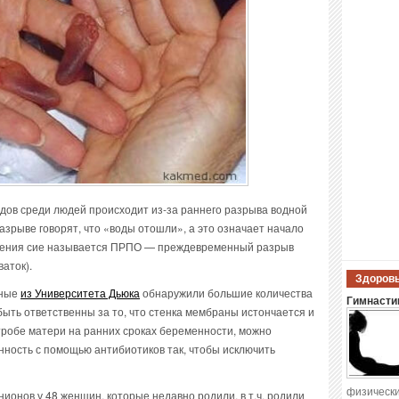
ов среди людей происходит из-за раннего разрыва водной
азрыве говорят, что «воды отошли», а это означает начало
ошения сие называется ПРПО — преждевременный разрыв
аток).
Здоровы
еные
из Университета Дьюка
обнаружили большие количества
Гимнастик
быть ответственны за то, что стенка мембраны истончается и
тробе матери на ранних сроках беременности, можно
нность с помощью антибиотиков так, чтобы исключить
физически
ионов у 48 женщин, которые недавно родили, в т.ч. родили