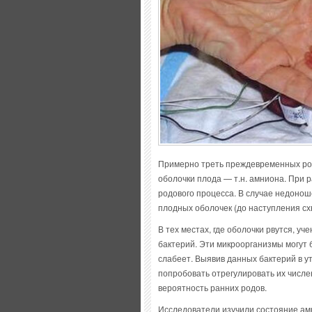
Примерно треть преждевременных род
оболочки плода — т.н. амниона. При р
родового процесса. В случае недон
плодных оболочек (до наступления схв
В тех местах, где оболочки рвутся, уч
бактерий. Эти микроорганизмы могут 
слабеет. Выявив данных бактерий в у
попробовать отрегулировать их числе
вероятность ранних родов.
Исследователи изучили состояние амн