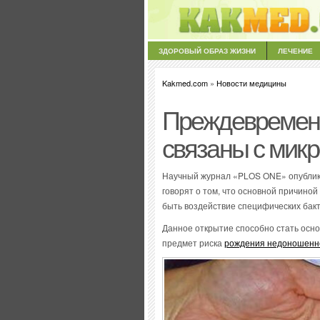
ЗДОРОВЫЙ ОБРАЗ ЖИЗНИ
ЛЕЧЕНИЕ
Kakmed.com
»
Новости медицины
Преждевременн
связаны с мик
Научный журнал «PLOS ONE» опублико
говорят о том, что основной причино
быть воздействие специфических бак
Данное открытие способно стать осн
предмет риска
рождения недоношенно