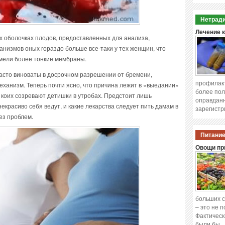
Нетради
Лечение 
ых оболочках плодов, предоставленных для анализа,
анизмов оных гораздо больше все-таки у тех женщин, что
мели более тонкие мембраны.
асто виноваты в досрочном разрешении от бремени,
профилакт
ханизм. Теперь почти ясно, что причина лежит в «выедании»
более пол
 коих созревают детишки в утробах. Предстоит лишь
оправданн
некрасиво себя ведут, и какие лекарства следует пить дамам в
зарегистр
ез проблем.
Питание
Овощи при
больших с
– это не 
Фактическ
были бы 