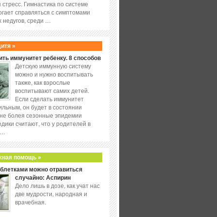
 стресс. Гимнастика по системе
огает справляться с симптомами
 недугов, среди …
дитя »
ить иммунитет ребенку. 8 способов
Детскую иммунную систему
можно и нужно воспитывать
также, как взрослые
воспитывают самих детей.
Если сделать иммунитет
ильным, он будет в состоянии
не болея сезонные эпидемии
едики считают, что у родителей в
 …
жная помощь »
аблетками можно отравиться
случайно: Аспирин
Дело лишь в дозе, как учат нас
две мудрости, народная и
врачебная.