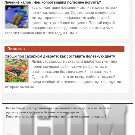
Лечение калом. Чем копротерапия полезнее йогурта?
Трансплантация фекалий – звучит издевательски,
почти как копрофагия. Однако такой волнующий
метод терапии и профилактики заболеваний
существует уже более полувека. Первый случай
официально оправданного лечения калом был
зарегистрирован еще в 1958 году в США. С …
Питание »
Овощи при сахарном диабете: как составить полезную диету
Люди, страдающие сахарным диабетом 2-го типа
порой ощущают себя чужими на банкетах в
ресторанах или больших семейных застольях.
Однако болезнь – это не повод избегать вкусной
пищи вообще. Фактически не существует продуктов,
которые были бы …
Вся информация опубликована в ознакомительных целях и не является
руководством к действию без консультации врача.
Перепечатка материалов возможна при наличии ссылки на наш сайт.