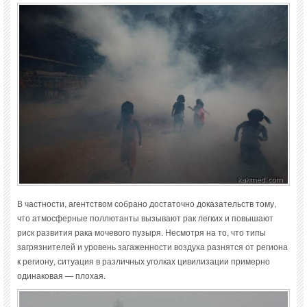
В частности, агентством собрано достаточно доказательств тому,
что атмосферные поллютанты вызывают рак легких и повышают
риск развития рака мочевого пузыря. Несмотря на то, что типы
загрязнителей и уровень загаженности воздуха разнятся от региона
к региону, ситуация в различных уголках цивилизации примерно
одинаковая — плохая.