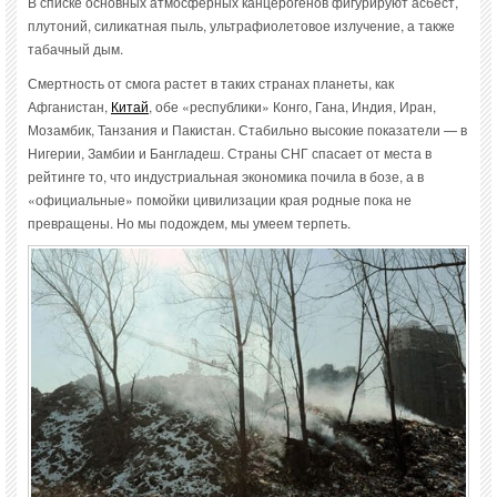
В списке основных атмосферных канцерогенов фигурируют асбест,
плутоний, силикатная пыль, ультрафиолетовое излучение, а также
табачный дым.
Смертность от смога растет в таких странах планеты, как
Афганистан,
Китай
, обе «республики» Конго, Гана, Индия, Иран,
Мозамбик, Танзания и Пакистан. Стабильно высокие показатели — в
Нигерии, Замбии и Бангладеш. Страны СНГ спасает от места в
рейтинге то, что индустриальная экономика почила в бозе, а в
«официальные» помойки цивилизации края родные пока не
превращены. Но мы подождем, мы умеем терпеть.