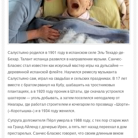
Салустьяно родился в 1901 году в испанском селе Эль-Техадо-де-
Бехар. Талант испанца развился в направлении музыки. Санчес-
Бласкес стал известен как искусный мастер игры на дульсайне —
деревянной испанской флейте. Научился ремеслу музыканта
Салустьяно сам, играл на свадьбах и сельских праздниках. В 17 лет
вместе с братом рванул на Кубу, шабашить на тростниковых
плантациях, а в 1920 году проник в Штаты, где сначала устроился
шахтером — уголь добывать, а затем поселился неподалеку от
Ниагары, где работал строителем и кочегаром по прозвищу «Шорти»
(«Коротышка») и в 1934 году женился.
Супруга долгожителя Пёрл умерла в 1988 году, с тех пор старик жил
на Гранд-Айленд с дочерью Ирен, а пять лет назад переехал в дом
престарелых. Санчес-Бласкес говорил, что своим длинным веком