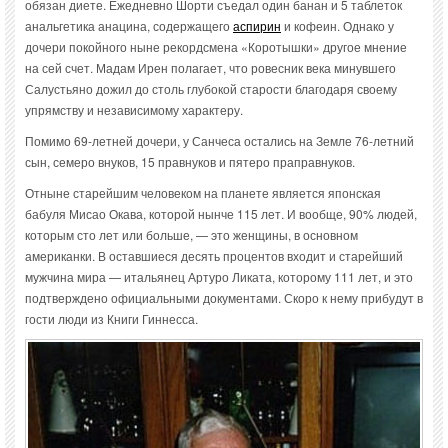
обязан диете. Ежедневно Шорти съедал один банан и 5 таблеток
анальгетика анацина, содержащего
аспирин
и кофеин. Однако у
дочери покойного ныне рекордсмена «Коротышки» другое мнение
на сей счет. Мадам Ирен полагает, что ровесник века минувшего
Салустьяно дожил до столь глубокой старости благодаря своему
упрямству и независимому характеру.
Помимо 69-летней дочери, у Санчеса остались на Земле 76-летний
сын, семеро внуков, 15 правнуков и пятеро праправнуков.
Отныне старейшим человеком на планете является японская
бабуля Мисао Окава, которой нынче 115 лет. И вообще, 90% людей,
которым сто лет или больше, — это женщины, в основном
американки. В оставшиеся десять процентов входит и старейший
мужчина мира — итальянец Артуро Ликата, которому 111 лет, и это
подтверждено официальными документами. Скоро к нему прибудут в
гости люди из Книги Гиннесса.