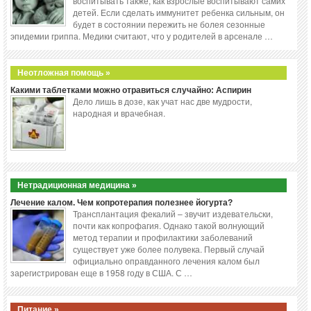
воспитывать также, как взрослые воспитывают самих
детей. Если сделать иммунитет ребенка сильным, он
будет в состоянии пережить не болея сезонные
эпидемии гриппа. Медики считают, что у родителей в арсенале …
Неотложная помощь »
Какими таблетками можно отравиться случайно: Аспирин
Дело лишь в дозе, как учат нас две мудрости,
народная и врачебная.
Нетрадиционная медицина »
Лечение калом. Чем копротерапия полезнее йогурта?
Трансплантация фекалий – звучит издевательски,
почти как копрофагия. Однако такой волнующий
метод терапии и профилактики заболеваний
существует уже более полувека. Первый случай
официально оправданного лечения калом был
зарегистрирован еще в 1958 году в США. С …
Питание »