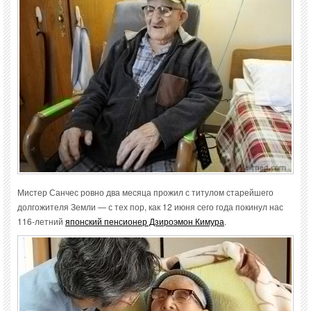
Мистер Санчес ровно два месяца прожил с титулом старейшего
долгожителя Земли — с тех пор, как 12 июня сего года покинул нас
116-летний
японский пенсионер Дзироэмон Кимура
.