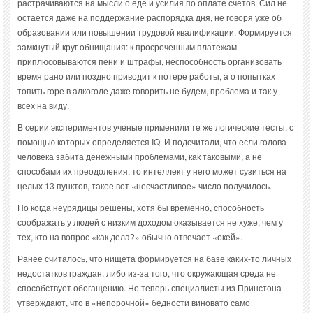
растрачиваются на мысли о еде и усилия по оплате счетов. Сил не
остается даже на поддержание распорядка дня, не говоря уже об
образовании или повышении трудовой квалификации. Формируется
замкнутый круг обнищания: к просроченным платежам
приплюсовываются пени и штрафы, неспособность организовать
время рано или поздно приводит к потере работы, а о попытках
топить горе в алкоголе даже говорить не будем, проблема и так у
всех на виду.
В серии экспериментов ученые применили те же логические тесты, с
помощью которых определяется IQ. И подсчитали, что если голова
человека забита денежными проблемами, как таковыми, а не
способами их преодоления, то интеллект у него может сузиться на
целых 13 пунктов, такое вот «несчастливое» число получилось.
Но когда неурядицы решены, хотя бы временно, способность
соображать у людей с низким доходом оказывается не хуже, чем у
тех, кто на вопрос «как дела?» обычно отвечает «окей».
Ранее считалось, что нищета формируется на базе каких-то личных
недостатков граждан, либо из-за того, что окружающая среда не
способствует обогащению. Но теперь специалисты из Принстона
утверждают, что в «непорочной» бедности виновато само