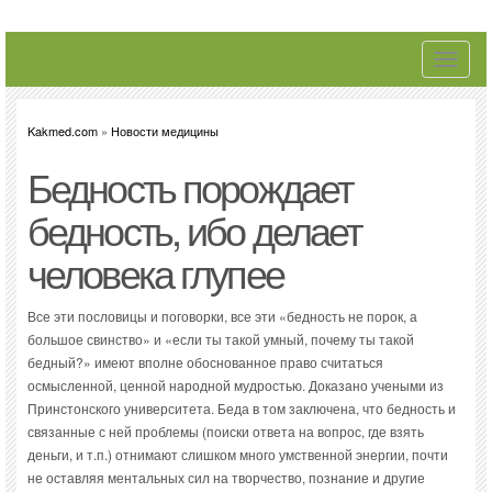
Toggle
navigati
Kakmed.com
»
Новости медицины
Бедность порождает
бедность, ибо делает
человека глупее
Все эти пословицы и поговорки, все эти «бедность не порок, а
большое свинство» и «если ты такой умный, почему ты такой
бедный?» имеют вполне обоснованное право считаться
осмысленной, ценной народной мудростью. Доказано учеными из
Принстонского университета. Беда в том заключена, что бедность и
связанные с ней проблемы (поиски ответа на вопрос, где взять
деньги, и т.п.) отнимают слишком много умственной энергии, почти
не оставляя ментальных сил на творчество, познание и другие