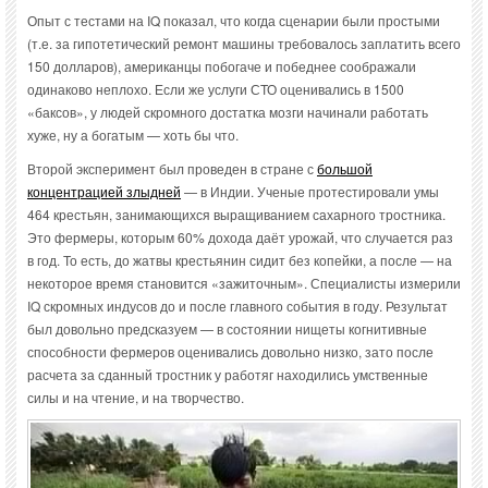
Опыт с тестами на IQ показал, что когда сценарии были простыми
(т.е. за гипотетический ремонт машины требовалось заплатить всего
150 долларов), американцы побогаче и победнее соображали
одинаково неплохо. Если же услуги СТО оценивались в 1500
«баксов», у людей скромного достатка мозги начинали работать
хуже, ну а богатым — хоть бы что.
Второй эксперимент был проведен в стране с
большой
концентрацией злыдней
— в Индии. Ученые протестировали умы
464 крестьян, занимающихся выращиванием сахарного тростника.
Это фермеры, которым 60% дохода даёт урожай, что случается раз
в год. То есть, до жатвы крестьянин сидит без копейки, а после — на
некоторое время становится «зажиточным». Специалисты измерили
IQ скромных индусов до и после главного события в году. Результат
был довольно предсказуем — в состоянии нищеты когнитивные
способности фермеров оценивались довольно низко, зато после
расчета за сданный тростник у работяг находились умственные
силы и на чтение, и на творчество.