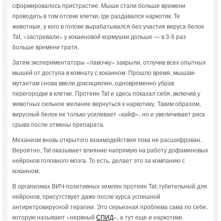
сформировалось пристрастие. Мыши стали больше времени
проводить в том отсеке клетки, где раздавался наркотик. Те
животные, у кого в голове вырабатывался без участия вируса белок
Tat, «застревали» у кокаиновой кормушки дольше — в 3-5 раз
больше времени тратя.
Затем экспериментаторы «лавочку» закрыли, отлучив всех опытных
мышей от доступа в комнату с кокаином. Прошло время, мышам-
мутантам снова ввели доксициклин, одновременно убрав
перегородки в клетке. Протеин Tat и здесь показал себя, включив у
животных сильное желание вернуться к наркотику. Таким образом,
вирусный белок не только усиливает «кайф», но и увеличивает риск
срыва после отмены препарата.
Механизм вновь открытого взаимодействия пока не расшифрован.
Вероятно, Tat оказывает влияние напрямую на работу дофаминовых
нейронов головного мозга. То есть, делает это за компанию с
кокаином.
В организмах ВИЧ-позитивных землян протеин Tat, губительный для
нейронов, присутствует даже после курса успешной
антиретровирусной терапии. Это серьезная проблема сама по себе,
которую называют «нервный
СПИД
«, а тут еще и наркотики.