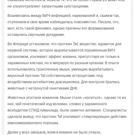
не злоупотребляет запретными субстанциями.
Взаимосвязь между ВИЧ-инфекцией, наркоманией и, скажем так,
отупением в свое время наблюдалась повсеместно. Писали, что,
мол, есть такой феномен, однако причины его формирования
оставались смутными догадками.
Во Флориде установили, что протеин Tat, вещество, ядовитое для
нервной системы, которое вырабатывается пораженным ВИЧ
организмом, усиливает эффект кокаина, присутствуя не только в
зараженных клетках, но и мигрируя по разным органам. В опыте
использовались трансгенные мыши, умеющие вырабатывать
вирусный протеин Tat собственными астроцитами, под
воздействием антибиотика доксициклина. Для контроля брались
животные с нетронутой генетиками ДНК.
Животных угостили кокаином. Мыши стали «носиться», однако те из
них, чей генетический код взломан, словно у зараженного
возбудитем СПИД гуманоида, были заметно активнее. Специалисты
сделали вывод, что протеин Tat усиливает стимулирующее действие
южноамериканского порошка.
Далее у всех зверьков, коим в кокаине не было отказа,