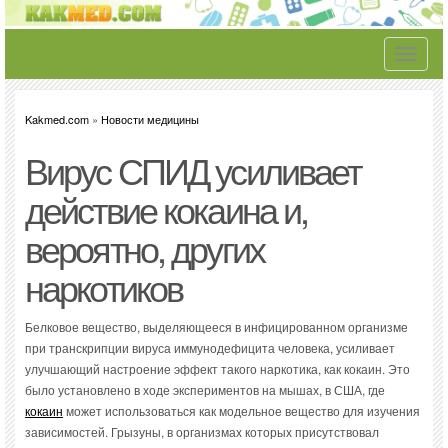
Toggle
navigati
Kakmed.com
»
Новости медицины
Вирус СПИД усиливает
действие кокаина и,
вероятно, других
наркотиков
Белковое вещество, выделяющееся в инфицированном организме
при транскрипции вируса иммунодефицита человека, усиливает
улучшающий настроение эффект такого наркотика, как кокаин. Это
было установлено в ходе экспериментов на мышах, в США, где
кокаин
может использоваться как модельное вещество для изучения
зависимостей. Грызуны, в организмах которых присутствовал