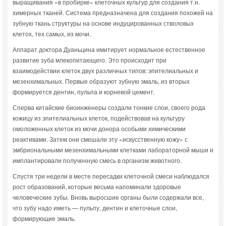
выращивания «в пробирке» клеточных культур для создания т.н.
химерных тканей. Система предназначена для создания похожей на
зубную ткань структуры на основе индуцированных стволовых
клетох, тех самых, из мочи.
Аппарат доктора Дуаньцина имитирует нормальное естественное
развитие зуба млекопитающего. Это происходит при
взаимодействии клеток двух различных типов: эпителиальных и
мезенхимальных. Первые образуют зубную эмаль, из вторых
формируется дентин, пульпа и корневой цемент.
Сперва китайские биоинженеры создали тонкие слои, своего рода
кожицу из эпителиальных клеток, подействовав на культуру
омоложенных клеток из мочи донора особыми химическими
реактивами. Затем они смешали эту «искусственную кожу» с
эмбриональными мезенхимальными клетками лабораторной мыши и
имплантировали полученную смесь в организм животного.
Спустя три недели в месте пересадки клеточной смеси наблюдался
рост образований, которые весьма напоминали здоровые
человеческие зубы. Вновь выросшие органы были содержали все,
что зубу надо иметь — пульпу, дентин и клеточные слои,
формирующие эмаль.