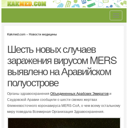
Toggle
navigati
Kakmed.com
»
Новости медицины
Шесть новых случаев
заражения вирусом MERS
выявлено на Аравийском
полуострове
Органы здравоохранения
Объединенных Арабских Эмиратов
и
Саудовской Аравии сообщили о шести свежих жертвах
ближневосточного коронавируса MERS-CoA, о чем всему остальному
миру поведала Всемирная Организация Здравоохранения.