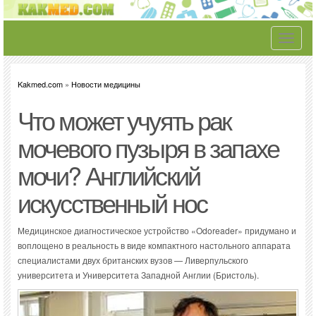
Toggle
navigati
Kakmed.com
»
Новости медицины
Что может учуять рак
мочевого пузыря в запахе
мочи? Английский
искусственный нос
Медицинское диагностическое устройство «Odoreader» придумано и
воплощено в реальность в виде компактного настольного аппарата
специалистами двух британских вузов — Ливерпульского
университета и Университета Западной Англии (Бристоль).