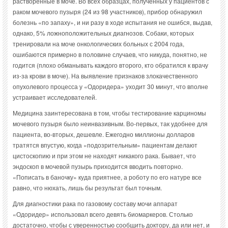
растворенные в моче. Во всех образцах, полученных у пациентов с
раком мочевого пузыря (24 из 98 участников), прибор обнаружил
болезнь «по запаху», и ни разу в ходе испытания не ошибся, выдав,
однако, 5% ложноположительных диагнозов. Собаки, которых
тренировали на моче онкологических больных с 2004 года,
ошибаются примерно в половине случаев, что никуда, понятно, не
годится (плохо обманывать каждого второго, кто обратился к врачу
из-за крови в моче). На выявление признаков злокачественного
опухолевого процесса у «Одоридера» уходит 30 минут, что вполне
устраивает исследователей.
Медицина заинтересована в том, чтобы тестирование карциномы
мочевого пузыря было неинвазивным. Во-первых, так удобнее для
пациента, во-вторых, дешевле. Ежегодно миллионы долларов
тратятся впустую, когда «подозрительным» пациентам делают
цистоскопию и при этом не находят никакого рака. Бывает, что
эндоскоп в мочевой пузырь приходится вводить повторно.
«Пописать в баночку» куда приятнее, а роботу по его натуре все
равно, что нюхать, лишь бы результат был точным.
Для диагностики рака по газовому составу мочи аппарат
«Одоридер» использовал всего девять биомаркеров. Столько
достаточно, чтобы с уверенностью сообщить доктору, да или нет, и