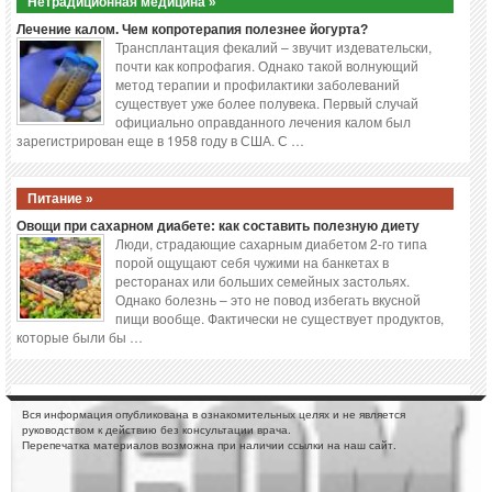
Нетрадиционная медицина »
Лечение калом. Чем копротерапия полезнее йогурта?
Трансплантация фекалий – звучит издевательски,
почти как копрофагия. Однако такой волнующий
метод терапии и профилактики заболеваний
существует уже более полувека. Первый случай
официально оправданного лечения калом был
зарегистрирован еще в 1958 году в США. С …
Питание »
Овощи при сахарном диабете: как составить полезную диету
Люди, страдающие сахарным диабетом 2-го типа
порой ощущают себя чужими на банкетах в
ресторанах или больших семейных застольях.
Однако болезнь – это не повод избегать вкусной
пищи вообще. Фактически не существует продуктов,
которые были бы …
Вся информация опубликована в ознакомительных целях и не является
руководством к действию без консультации врача.
Перепечатка материалов возможна при наличии ссылки на наш сайт.