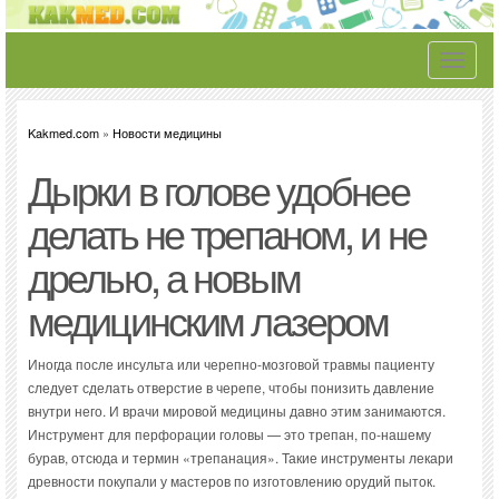
Toggle
navigati
Kakmed.com
»
Новости медицины
Дырки в голове удобнее
делать не трепаном, и не
дрелью, а новым
медицинским лазером
Иногда после инсульта или черепно-мозговой травмы пациенту
следует сделать отверстие в черепе, чтобы понизить давление
внутри него. И врачи мировой медицины давно этим занимаются.
Инструмент для перфорации головы — это трепан, по-нашему
бурав, отсюда и термин «трепанация». Такие инструменты лекари
древности покупали у мастеров по изготовлению орудий пыток.