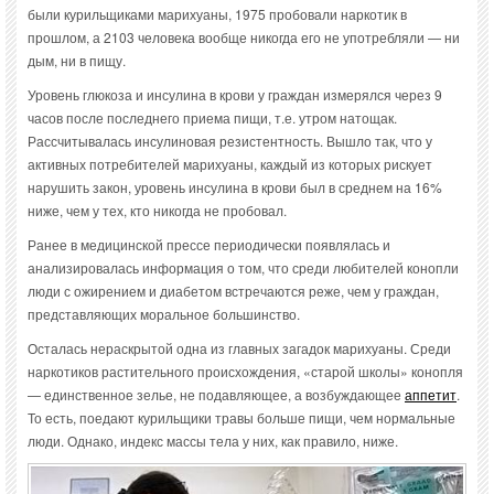
были курильщиками марихуаны, 1975 пробовали наркотик в
прошлом, а 2103 человека вообще никогда его не употребляли — ни
дым, ни в пищу.
Уровень глюкоза и инсулина в крови у граждан измерялся через 9
часов после последнего приема пищи, т.е. утром натощак.
Рассчитывалась инсулиновая резистентность. Вышло так, что у
активных потребителей марихуаны, каждый из которых рискует
нарушить закон, уровень инсулина в крови был в среднем на 16%
ниже, чем у тех, кто никогда не пробовал.
Ранее в медицинской прессе периодически появлялась и
анализировалась информация о том, что среди любителей конопли
люди с ожирением и диабетом встречаются реже, чем у граждан,
представляющих моральное большинство.
Осталась нераскрытой одна из главных загадок марихуаны. Среди
наркотиков растительного происхождения, «старой школы» конопля
— единственное зелье, не подавляющее, а возбуждающее
аппетит
.
То есть, поедают курильщики травы больше пищи, чем нормальные
люди. Однако, индекс массы тела у них, как правило, ниже.