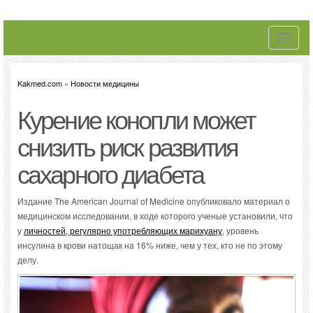
Toggle
navigati
Kakmed.com
»
Новости медицины
Курение конопли может
снизить риск развития
сахарного диабета
Издание The American Journal of Medicine опубликовало материал о
медицинском исследовании, в ходе которого ученые установили, что
у
личностей, регулярно употребляющих марихуану
, уровень
инсулина в крови натощак на 16% ниже, чем у тех, кто не по этому
делу.