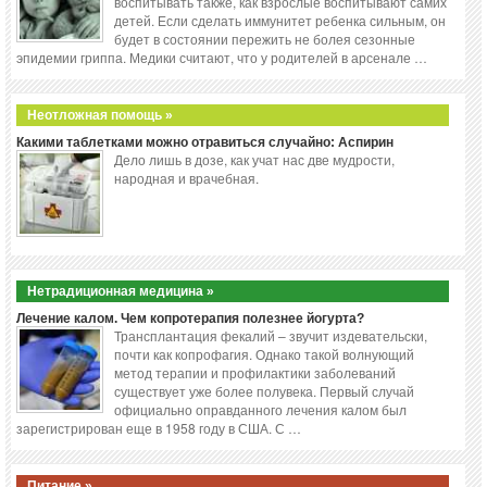
воспитывать также, как взрослые воспитывают самих
детей. Если сделать иммунитет ребенка сильным, он
будет в состоянии пережить не болея сезонные
эпидемии гриппа. Медики считают, что у родителей в арсенале …
Неотложная помощь »
Какими таблетками можно отравиться случайно: Аспирин
Дело лишь в дозе, как учат нас две мудрости,
народная и врачебная.
Нетрадиционная медицина »
Лечение калом. Чем копротерапия полезнее йогурта?
Трансплантация фекалий – звучит издевательски,
почти как копрофагия. Однако такой волнующий
метод терапии и профилактики заболеваний
существует уже более полувека. Первый случай
официально оправданного лечения калом был
зарегистрирован еще в 1958 году в США. С …
Питание »