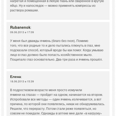
нагретая и помещенная в любую ткань или сваренное в крутую
яйцо. Ну и напоследок — можно применять компрессы из
раствора ромашки.
Rubanenok
:
09.06.2013 в 17:09
У меня был дважды ячмень (благо без гноя). Помимо
того, что все родные то и дело пытались плюнуть в глаз, мне
подсказали способ, который вроде бы как помог. Когда умываю
лицо в глаз должно было попасть хозяйственное мыло.
Пощипало глаз основательно. Два-три раза и ячмень прошёл.
Елена
:
18.06.2013 в 15:39
В подростковом возрасте меня просто измучили
ячмени на глазах — пройдет на одном, начинается на втором.
Испробовали все методы — один ячмень излечивается, а вот
причина, по которой они появлялись, никак не обнаруживалась.
Решили, что перерасту. Потом стали реже появляться, но
совсем не покидали. Однажды в аптеке мне дали «в нагрузку»