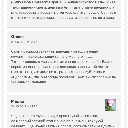
(было такое в советское время!) «Гелиомициновую мазь». У нее
такой широкий спектр действия был, так что мама предложила
мне попробовать помазать этой мазью. И все прошло! Сейчас я
в аптеках ее не встречала, но, правда, и специально не искала.
Олеся
:
29.06.2013 в 23:25
Самый распространенный народный метод лечение
ячменя — прикладывание теплого куриного яйца.
Тетрациклиновую мазь, которую многие советуют, я бы Вам не
порекомендовала. Как-то раз намазала ячмень этой мазью —
глаз отек так, что даже не открывался. Попробуйте капли
«Ципромед», мне они всегда помогают. Ячмень исчезает уже на
2-3 день применения.
Мария
:
21.10.2013 в 18:50
Я делаю так: беру иголочку и право рукой засовываю
ее в правый верхний угол любого окна, ячмень как рукой
снимает. Еще можно стать на пороге, сложить пальцы в дулю и