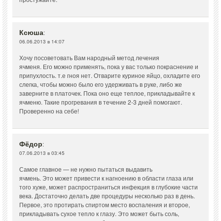
Ксюша
:
06.06.2013 в 14:07
Хочу посоветовать Вам народный метод лечения
ячменя. Его можно применять, пока у вас только покраснение и
припухлость. т.е гноя нет. Отварите куриное яйцо, охладите его
слегка, чтобы можно было его удерживать в руке, либо же
заверните в платочек. Пока оно еще теплое, прикладывайте к
ячменю. Такие прогревания в течение 2-3 дней помогают.
Проверенно на себе!
Фёдор
:
07.06.2013 в 03:45
Самое главное — не нужно пытаться выдавить
ячмень. Это может привести к нагноению в области глаза или
того хуже, может распространиться инфекция в глубокие части
века. Достаточно делать две процедуры несколько раз в день.
Первое, это протирать спиртом место воспаления и второе,
прикладывать сухое тепло к глазу. Это может быть соль,