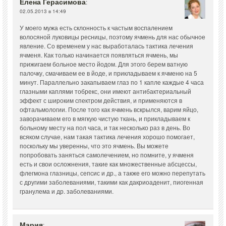
Елена Герасимова
:
02.05.2013 в 14:49
У моего мужа есть склонность к частым воспалением
волосяной луковицы ресницы, поэтому ячмень для нас обычное
явление. Со временем у нас выработалась тактика лечения
ячменя. Как только начинается появляться ячмень, мы
прижигаем больное место йодом. Для этого берем ватную
палочку, смачиваем ее в йоде, и прикладываем к ячменю на 5
минут. Параллельно закапываем глаз по 1 капле каждые 4 часа
глазными каплями тобрекс, они имеют антибактериальный
эффект с широким спектром действия, и применяются в
офтальмологии. После того как ячмень вскрылся, варим яйцо,
заворачиваем его в мягкую чистую ткань, и прикладываем к
больному месту на пол часа, и так несколько раз в день. Во
всяком случае, нам такая тактика лечения хорошо помогает,
поскольку мы уверенны, что это ячмень. Вы можете
попробовать заняться самолечением, но помните, у ячменя
есть и свои осложнения, такие как множественные абсцессы,
флегмона глазницы, сепсис и др., а также его можно перепутать
с другими заболеваниями, такими как дакриоаденит, пиогенная
гранулема и др. заболеваниями.
Мария
: