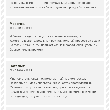
«крестить» ячмень по принципу буквы «х», приговаривая:
«Ячмень-ячменек, иди на базар, купи топорок, руби поперек»
Марочка
:
13.05.2014 в 18:20
Я более стандартно подхожу к лечению ячменя, так
как это не шутки, а реальный воспалительный процесс да еще и
на глазу. Лечусь антибиотиком мазью Флоксал, очень удобно и
быстро ячмень проходит.
Наталья
:
02.06.2014 в 10:04
Мне, как это ни странно, помогают чайные компрессы.
Последние 15 лет использую их в качестве профилактики.
Снимает припухлости, заживляет, при этом не щиплется.
Бабушка моя лечила мне ячмень таким способом. Если метод
не подходит, то лучше сходить к доктору.