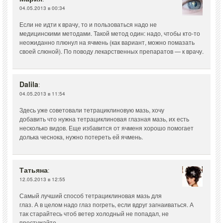
04.05.2013 в 00:34
Если не идти к врачу, то и пользоваться надо не
медицинскими методами. Такой метод один: надо, чтобы кто-то
неожиданно плюнул на ячмень (как вариант, можно помазать
своей слюной). По поводу лекарственных препаратов — к врачу.
Dalila
:
04.05.2013 в 11:54
Здесь уже советовали тетрациклиновую мазь, хочу
добавить что нужна тетрациклиновая глазная мазь, их есть
несколько видов. Еще избавится от ячменя хорошо помогает
долька чеснока, нужно потереть ей ячмень.
Татьяна
:
12.05.2013 в 12:55
Самый лучший способ тетрациклиновая мазь для
глаз. А в целом надо глаз погреть, если вдруг загнаиваться. А
так старайтесь чтоб ветер холодный не попадал, не
простужайте.