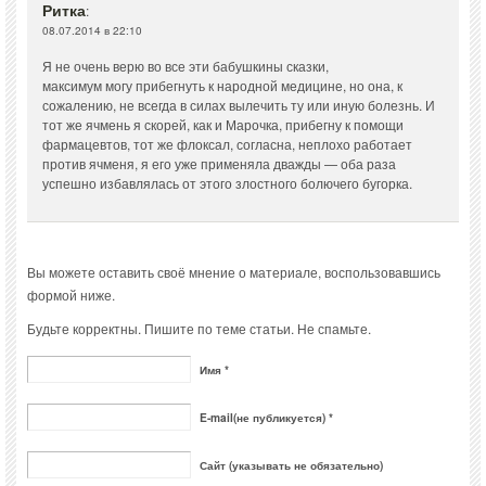
Ритка
:
08.07.2014 в 22:10
Я не очень верю во все эти бабушкины сказки,
максимум могу прибегнуть к народной медицине, но она, к
сожалению, не всегда в силах вылечить ту или иную болезнь. И
тот же ячмень я скорей, как и Марочка, прибегну к помощи
фармацевтов, тот же флоксал, согласна, неплохо работает
против ячменя, я его уже применяла дважды — оба раза
успешно избавлялась от этого злостного болючего бугорка.
Вы можете оставить своё мнение о материале, воспользовавшись
формой ниже.
Будьте корректны. Пишите по теме статьи. Не спамьте.
Имя *
E-mail(не публикуется) *
Сайт (указывать не обязательно)