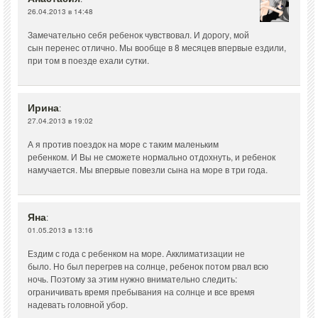
26.04.2013 в 14:48
Замечательно себя ребенок чувствовал. И дорогу, мой
сын перенес отлично. Мы вообще в 8 месяцев впервые ездили,
при том в поезде ехали сутки.
Ирина
:
27.04.2013 в 19:02
А я против поездок на море с таким маленьким
ребенком. И Вы не сможете нормально отдохнуть, и ребенок
намучается. Мы впервые повезли сына на море в три года.
Яна
:
01.05.2013 в 13:16
Ездим с года с ребенком на море. Акклиматизации не
было. Но был перегрев на солнце, ребенок потом рвал всю
ночь. Поэтому за этим нужно внимательно следить:
ограничивать время пребывания на солнце и все время
надевать головной убор.