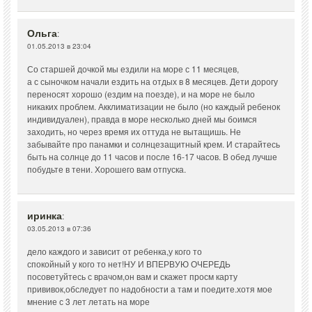
Ольга
:
01.05.2013 в 23:04
Со старшей дочкой мы ездили на море с 11 месяцев,
а с сыночком начали ездить на отдых в 8 месяцев. Дети дорогу
переносят хорошо (ездим на поезде), и на море не было
никаких проблем. Акклиматизации не было (но каждый ребенок
индивидуален), правда в море несколько дней мы боимся
заходить, но через время их оттуда не вытащишь. Не
забывайте про панамки и солнцезащитный крем. И старайтесь
быть на солнце до 11 часов и после 16-17 часов. В обед лучше
побудьте в тени. Хорошего вам отпуска.
иринка
:
03.05.2013 в 07:36
дело каждого и зависит от ребенка,у кого то
спокойный у кого то нет!НУ И ВПЕРВУЮ ОЧЕРЕДЬ
посоветуйтесь с врачом,он вам и скажет просм карту
прививок,обследует по надобности а там и поедите.хотя мое
мнение с 3 лет летать на море