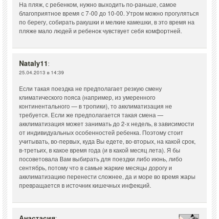
На пляж, с ребенком, нужно выходить по-раньше, самое
благоприятное время с 7-00 до 10-00. Утром можно прогуляться
по берегу, собирать ракушки и мелкие камешки, в это время на
пляже мало людей и ребенок чувствует себя комфортней.
Nataly11
:
25.04.2013 в 14:39
Если такая поездка не предполагает резкую смену
климатического пояса (например, из умеренного
континентального — в тропики), то акклиматизация не
требуется. Если же предполагается такая смена —
акклиматизация может занимать до 2-х недель, в зависимости
от индивидуальных особенностей ребенка. Поэтому стоит
учитывать, во-первых, куда Вы едете, во-вторых, на какой срок,
в-третьих, в какое время года (и в какой месяц лета). Я бы
посоветовала Вам выбирать для поездки либо июнь, либо
сентябрь, потому что в самые жаркие месяцы дорогу и
акклиматизацию перенести сложнее, да и море во время жары
превращается в источник кишечных инфекций.
Анастасия
: