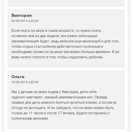
Виктория
:
04.05.2013 в 22:24
Если ехать на море в таком возрасте, то нужно ехать
не менее чем на две недели, все равно небольшая
акклиматизация будет, ведь ребенок еще маленький и для того,
чтобы отдых стал ребенку действительно полезным и
необходимо провести на море как можно больше времени. Я не
вижу ничего плохого в том, чтобы оздоровить ребенка.
Ольга
:
19.05.2013 в 22:56
Мы с детьми на море ездим с 9месяцев, дети себя
чудесно чувствуют, никакой акклиматизации нет. Правда
первые дни дети немного бояться купаться в море, а потом их
оттуда не вытащить. И не забудьте, что на море можно быть
только до 11 часов и после 17 вечера, будьте осторожны с
солнечными ваннами.