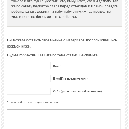
тяжело и что лучше укрепить ему иммунитет, что я и делала. Так
же по совету педиатра стала перед отъездом и в самой поездке
ребенку капать деринат и тьфу тьфу отпуск у нас прошел на
ура, теперь не боюсь летать с ребенком.
Вы можете оставить своё мнение о материале, воспользовавшись
формой ниже.
Будьте корректны. Пишите по теме статьи. Не спамьте.
Имя *
E-mail(не публикуется) *
Сайт (указывать не обязательно)
* - поле обязательно для заполнения