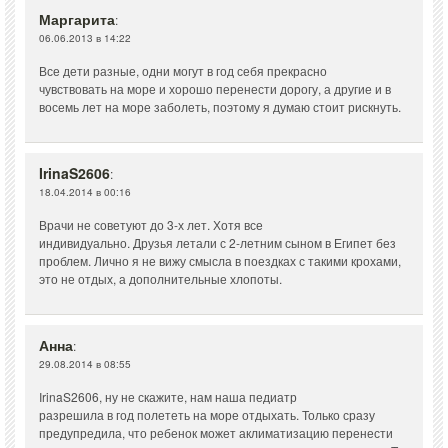
Маргарита
:
06.06.2013 в 14:22
Все дети разные, одни могут в год себя прекрасно
чувствовать на море и хорошо перенести дорогу, а другие и в
восемь лет на море заболеть, поэтому я думаю стоит рискнуть.
IrinaS2606
:
18.04.2014 в 00:16
Врачи не советуют до 3-х лет. Хотя все
индивидуально. Друзья летали с 2-летним сыном в Египет без
проблем. Лично я не вижу смысла в поездках с такими крохами,
это не отдых, а дополнительные хлопоты.
Анна
:
29.08.2014 в 08:55
IrinaS2606, ну не скажите, нам наша педиатр
разрешила в год полететь на море отдыхать. Только сразу
предупредила, что ребенок может аклиматизацию перенести