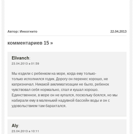
Автор: Инкогнито
22.04.2013
комментариев 15 »
Elivanch
:
23.04.2013 в 01:59
Мы ездили с ребенком на море, когда ему только-
только исполнился годик. Дорогу он перенес хорошо, не
капризничал. Никакой акклиматизации не было, ребенок
чувствовал себя нормально, спал и кушал хорошо.
Единственное, в море он не купался, поскольку боялся, но мы
набирали ему в маленький надувной бассейн воды и он с
удовольствием там барахтался.
Aly
:
23.04.2013 в 10:11