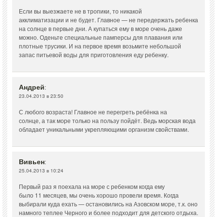
Если вы выезжаете не в тропики, то никакой
акклиматизации и не будет. Главное — не передержать ребенка
на солнце в первые дни. А купаться ему в море очень даже
можно. Оденьте специальные памперсы для плавания или
плотные трусики. И на первое время возьмите небольшой
запас питьевой воды для приготовления еду ребенку.
Андрей
:
23.04.2013 в 23:50
С любого возраста! Главное не перегреть ребёнка на
солнце, а так море только на пользу пойдёт. Ведь морская вода
обладает уникальными укрепляющими организм свойствами.
Вивьен
:
25.04.2013 в 10:24
Первый раз я поехала на море с ребенком когда ему
было 11 месяцев, мы очень хорошо провели время. Когда
выбирали куда ехать — остановились на Азовском море, т.к. оно
намного теплее Черного и более подходит для детского отдыха.