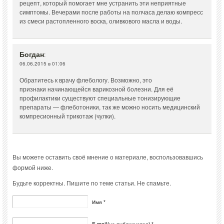
рецепт, который помогает мне устранить эти неприятные
симптомы. Вечерами после работы на полчаса делаю компресс
из смеси растопленного воска, оливкового масла и воды.
Богдан
:
06.06.2015 в 01:06
Обратитесь к врачу флебологу. Возможно, это
признаки начинающейся варикозной болезни. Для её
профилактики существуют специальные тонизирующие
препараты — флеботоники, так же можно носить медицинский
компресионный трикотаж (чулки).
Вы можете оставить своё мнение о материале, воспользовавшись
формой ниже.
Будьте корректны. Пишите по теме статьи. Не спамьте.
Имя *