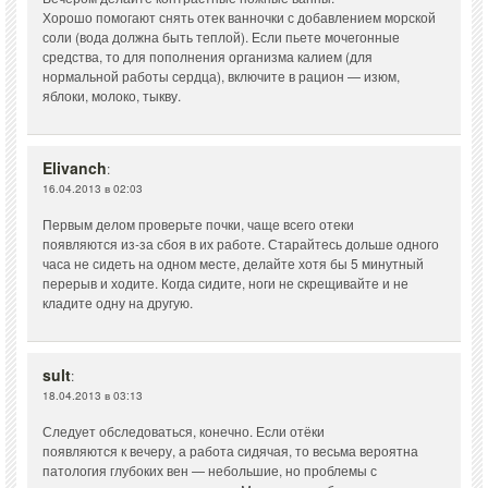
Хорошо помогают снять отек ванночки с добавлением морской
соли (вода должна быть теплой). Если пьете мочегонные
средства, то для пополнения организма калием (для
нормальной работы сердца), включите в рацион — изюм,
яблоки, молоко, тыкву.
Elivanch
:
16.04.2013 в 02:03
Первым делом проверьте почки, чаще всего отеки
появляются из-за сбоя в их работе. Старайтесь дольше одного
часа не сидеть на одном месте, делайте хотя бы 5 минутный
перерыв и ходите. Когда сидите, ноги не скрещивайте и не
кладите одну на другую.
sult
:
18.04.2013 в 03:13
Следует обследоваться, конечно. Если отёки
появляются к вечеру, а работа сидячая, то весьма вероятна
патология глубоких вен — небольшие, но проблемы с