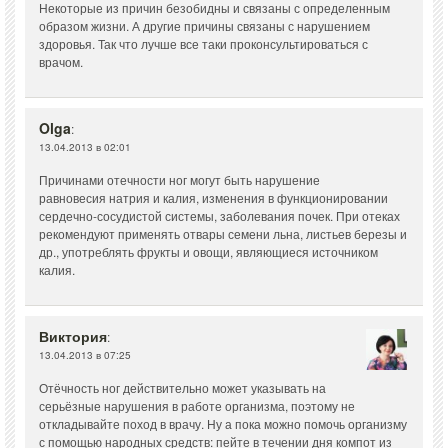
Некоторые из причин безобидны и связаны с определенным
образом жизни. А другие причины связаны с нарушением
здоровья. Так что лучше все таки проконсультироваться с
врачом.
Olga
:
13.04.2013 в 02:01
Причинами отечности ног могут быть нарушение
равновесия натрия и калия, изменения в функционировании
сердечно-сосудистой системы, заболевания почек. При отеках
рекомендуют применять отвары семени льна, листьев березы и
др., употреблять фрукты и овощи, являющиеся источником
калия.
Виктория
:
13.04.2013 в 07:25
Отёчность ног действительно может указывать на
серьёзные нарушения в работе организма, поэтому не
откладывайте поход в врачу. Ну а пока можно помочь организму
с помощью народных средств: пейте в течении дня компот из