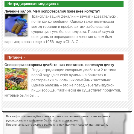
Нетрадиционная медицина »
Лечение калом. Чем копротерапия полезнее йогурта?
Трансплантация фекалий – звучит издевательски,
почти как копрофагия. Однако такой волнующий
метод терапии и профилактики заболеваний
существует уже более полувека. Первый случай
официально оправданного лечения калом был
зарегистрирован еще в 1958 году в США. С …
Питание »
Овощи при сахарном диабете: как составить полезную диету
Люди, страдающие сахарным диабетом 2-го типа
порой ощущают себя чужими на банкетах в
ресторанах или больших семейных застольях.
Однако болезнь – это не повод избегать вкусной
пищи вообще. Фактически не существует продуктов,
которые были бы …
Вся информация опубликована в ознакомительных целях и не является
руководством к действию без консультации врача.
Перепечатка материалов возможна при наличии ссылки на наш сайт.