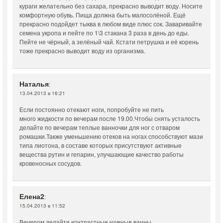
кураги желательно без сахара, прекрасно выводит воду. Носите
комфортную обувь. Пища должна быть малосолёной. Ещё
прекрасно подойдет тыква в любом виде плюс сок. Заваривайте
семена укропа и пейте по 1\3 стакана 3 раза в день до еды.
Пейте не чёрный, а зелёный чай. Кстати петрушка и её корень
тоже прекрасно выводит воду из организма.
Наталья
:
13.04.2013 в 16:21
Если постоянно отекают ноги, попробуйте не пить
много жидкости по вечерам после 19.00.Чтобы снять усталость
делайте по вечерам теплые ванночки для ног с отваром
ромашки.Также уменьшению отеков на ногах способствуют мази
типа лиотона, в составе которых присутствуют активные
вещества рутин и гепарин, улучшающие качество работы
кровеносных сосудов.
Елена2
:
15.04.2013 в 11:52
Вечером делайте контрастные ножные ванны.