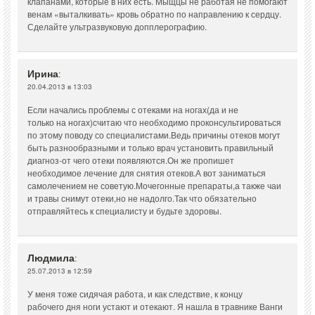
клапанами, которые в них есть. Мыщцы не работая не помогают
венам «выталкивать» кровь обратно по направлению к сердцу.
Сделайте ультразвуковую допплерографию.
Ирина
:
20.04.2013 в 13:03
Если начались проблемы с отеками на ногах(да и не
только на ногах)считаю что необходимо проконсультироваться
по этому поводу со специалистами.Ведь причины отеков могут
быть разнообразными и только врач установить правильный
диагноз-от чего отеки появляются.Он же пропишет
необходимое лечение для снятия отеков.А вот заниматься
самолечением не советую.Мочегонные препараты,а также чаи
и травы снимут отеки,но не надолго.Так что обязательно
отправляйтесь к специалисту и будьте здоровы.
Людмила
:
25.07.2013 в 12:59
У меня тоже сидячая работа, и как следствие, к концу
рабочего дня ноги устают и отекают. Я нашла в травнике Ванги